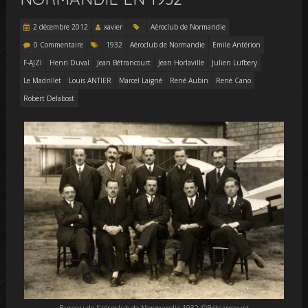
2 décembre 2012
xavier
Aéroclub de Normandie
0 Commentaire
1932
Aéroclub de Normandie
Emile Antérion
F-AJZI
Henri Duval
Jean Bétrancourt
Jean Horlaville
Julien Lufbery
Le Madrillet
Louis ANTIER
Marcel Laigné
René Aubin
René Cano
Robert Delabost
Bureau de l’aéroclub de Normandie 1932 ©Bétrancourt