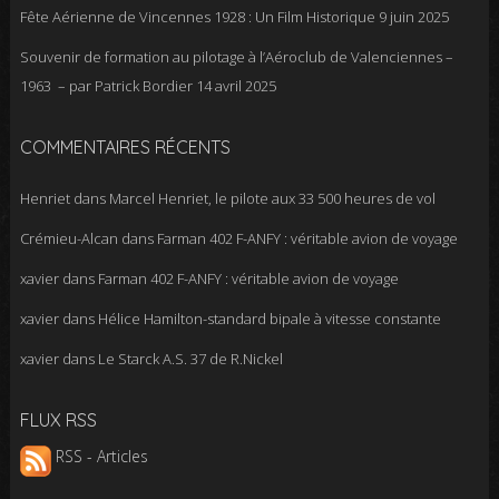
Fête Aérienne de Vincennes 1928 : Un Film Historique
9 juin 2025
Souvenir de formation au pilotage à l’Aéroclub de Valenciennes –
1963 – par Patrick Bordier
14 avril 2025
COMMENTAIRES RÉCENTS
Henriet
dans
Marcel Henriet, le pilote aux 33 500 heures de vol
Crémieu-Alcan
dans
Farman 402 F-ANFY : véritable avion de voyage
xavier
dans
Farman 402 F-ANFY : véritable avion de voyage
xavier
dans
Hélice Hamilton-standard bipale à vitesse constante
xavier
dans
Le Starck A.S. 37 de R.Nickel
FLUX RSS
RSS - Articles