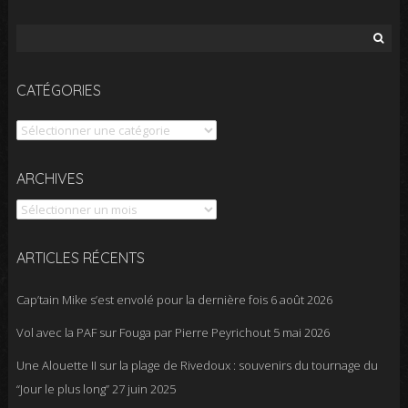
Rechercher :
CATÉGORIES
Catégories
Archives
ARCHIVES
ARTICLES RÉCENTS
Cap’tain Mike s’est envolé pour la dernière fois
6 août 2026
Vol avec la PAF sur Fouga par Pierre Peyrichout
5 mai 2026
Une Alouette II sur la plage de Rivedoux : souvenirs du tournage du
“Jour le plus long”
27 juin 2025