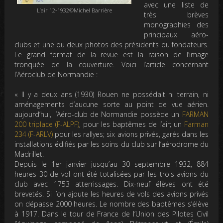
avec une liste de
L’air 12-1932©Michel Barrière
très brèves
monographies des
principaux aéro-
clubs et une ou deux photos des présidents ou fondateurs.
Le grand format de la revue est la raison de l’image
tronquée de la couverture. Voici l’article concernant
l’Aéroclub de Normandie :
« Il y a deux ans (1930) Rouen ne possédait ni terrain, ni
aménagements d’aucune sorte au point de vue aérien.
aujourd’hui, l’Aéro-club de Normandie possède un
FARMAN
200 triplace (F-ALPF)
, pour les baptêmes de l’air; un
Farman
234 (F-ARLV)
pour les rallyes; six avions privés, garés dans les
installations édifiés par les soins du club sur l’aérodrome du
Madrillet.
Depuis le 1er janvier jusqu’au 30 septembre 1932, 884
heures 30 de vol ont été totalisées par les trois avions du
club avec 1753 atterrissages. Dix-neuf élèves ont été
brevetés. Si l’on ajoute les heures de vols des avions privés
on dépasse 2000 heures. Le nombre des baptêmes s’élève
à 1917. Dans le tour de France de l’Union des Pilotes Civil