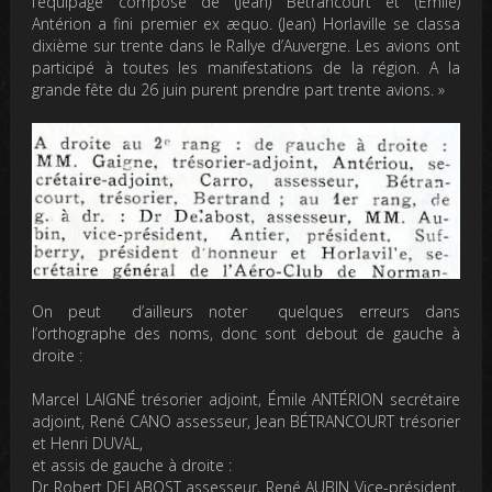
l’équipage composé de (Jean) Bétrancourt et (Émile)
Antérion a fini premier ex æquo. (Jean) Horlaville se classa
dixième sur trente dans le Rallye d’Auvergne. Les avions ont
participé à toutes les manifestations de la région. A la
grande fête du 26 juin purent prendre part trente avions. »
On peut d’ailleurs noter quelques erreurs dans
l’orthographe des noms, donc sont debout de gauche à
droite :
Marcel LAIGNÉ trésorier adjoint, Émile ANTÉRION secrétaire
adjoint, René CANO assesseur, Jean BÉTRANCOURT trésorier
et Henri DUVAL,
et assis de gauche à droite :
Dr Robert DELABOST assesseur, René AUBIN Vice-président,