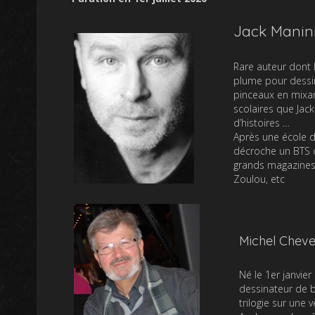
Jack Manin
Rare auteur dont l
plume pour dessin
pinceaux en mixant
scolaires que Jack
d’histoires …
Après une école d’
décroche un BTS d
grands magazines d
Zoulou, etc
Michel Chev
Né le 1er janvier
dessinateur de b
trilogie sur une 