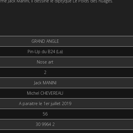
ême Jack Manini, il dessine le diptyque Le Poids des nuages.
GRAND ANGLE
Pin-Up du B24 (La)
Nose art
2
Jack MANINI
Michel CHEVEREAU
A paraitre le 1er juillet 2019
56
30 9964 2