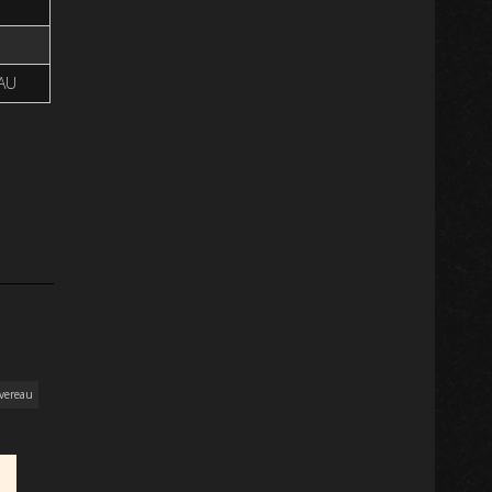
EAU
vereau