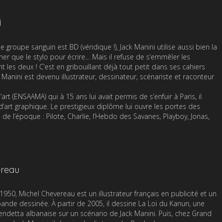
i
e groupe sanguin est BD (véridique !), Jack Manini utilise aussi bien la
er que le stylo pour écrire… Mais il refuse de s’emmêler les
 les deux ! C’est en gribouillant déjà tout petit dans ses cahiers
 Manini est devenu illustrateur, dessinateur, scénariste et raconteur
art (ENSAAMA) qui à 15 ans lui avait permis de s’enfuir à Paris, il
’art graphique. Le prestigieux diplôme lui ouvre les portes des
e l’époque : Pilote, Charlie, l’Hebdo des Savanes, Playboy, Jonas,
ereau
 1950, Michel Chevereau est un illustrateur français en publicité et un
ande dessinée. À partir de 2005, il dessine La Loi du Kanun, une
vendetta albanaise sur un scénario de Jack Manini. Puis, chez Grand