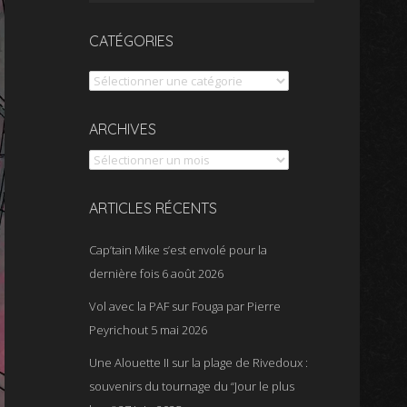
CATÉGORIES
Catégories
Archives
ARCHIVES
ARTICLES RÉCENTS
Cap’tain Mike s’est envolé pour la
dernière fois
6 août 2026
Vol avec la PAF sur Fouga par Pierre
Peyrichout
5 mai 2026
Une Alouette II sur la plage de Rivedoux :
souvenirs du tournage du “Jour le plus