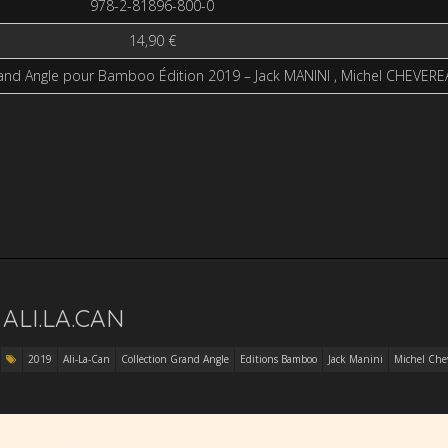
978-2-81896-800-0
14,90 €
rand Angle pour Bamboo Édition 2019 – Jack MANINI , Michel CHEVER
 ALI.LA.CAN
2019
Ali-La-Can
Collection Grand Angle
Editions Bamboo
Jack Manini
Michel Che