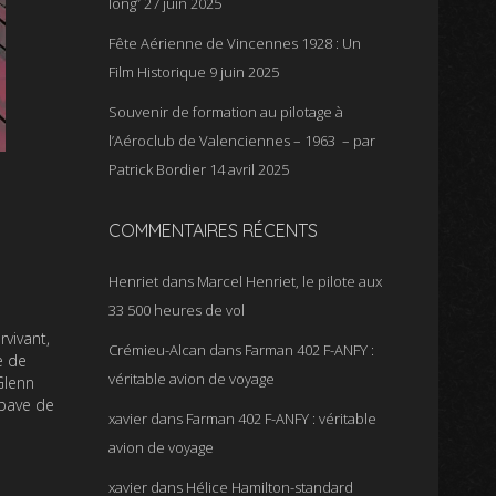
long”
27 juin 2025
Fête Aérienne de Vincennes 1928 : Un
Film Historique
9 juin 2025
Souvenir de formation au pilotage à
l’Aéroclub de Valenciennes – 1963 – par
Patrick Bordier
14 avril 2025
COMMENTAIRES RÉCENTS
Henriet
dans
Marcel Henriet, le pilote aux
33 500 heures de vol
vivant,
Crémieu-Alcan
dans
Farman 402 F-ANFY :
e de
véritable avion de voyage
Glenn
épave de
xavier
dans
Farman 402 F-ANFY : véritable
avion de voyage
xavier
dans
Hélice Hamilton-standard