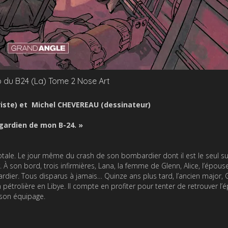
p du B24 (La) Tome 2 Nose Art
iste) et Michel CHEVEREAU (dessinateur)
 gardien de mon B-24. »
otale. Le jour même du crash de son bombardier dont il est le seul sur
 À son bord, trois infirmières, Lana, la femme de Glenn, Alice, l’épous
ardier. Tous disparus à jamais… Quinze ans plus tard, l’ancien major, 
pétrolière en Libye. Il compte en profiter pour tenter de retrouver l’
 son équipage.