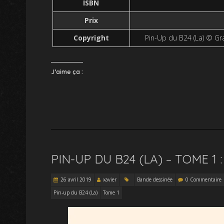
ISBN
Prix
Copyright
Pin-Up du B24 (La) © G
J’aime ça :
PIN-UP DU B24 (LA) – TOME 1 :
26 avril 2019
xavier
Bande dessinée
0 Commentaire
Pin-up du B24 (La)
Tome 1