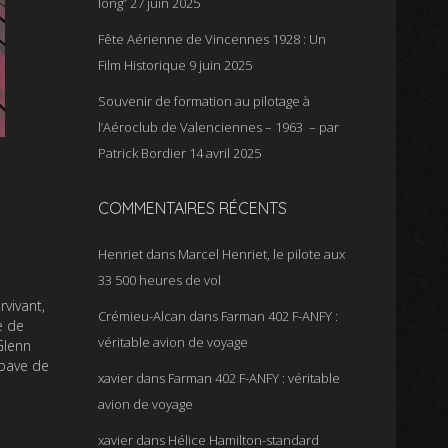
long”
27 juin 2025
Fête Aérienne de Vincennes 1928 : Un
Film Historique
9 juin 2025
Souvenir de formation au pilotage à
l’Aéroclub de Valenciennes – 1963 – par
Patrick Bordier
14 avril 2025
COMMENTAIRES RÉCENTS
Henriet
dans
Marcel Henriet, le pilote aux
33 500 heures de vol
vivant,
Crémieu-Alcan
dans
Farman 402 F-ANFY :
e de
véritable avion de voyage
Glenn
épave de
xavier
dans
Farman 402 F-ANFY : véritable
avion de voyage
xavier
dans
Hélice Hamilton-standard