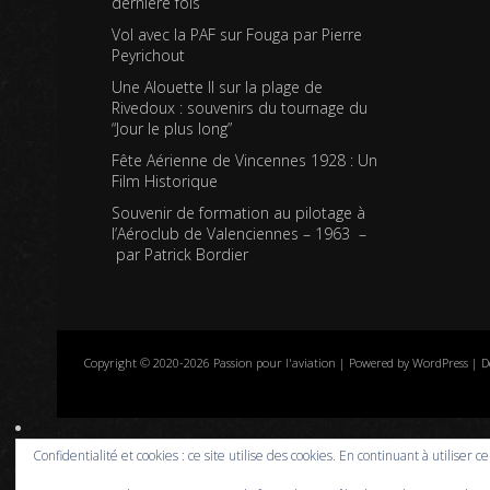
dernière fois
Vol avec la PAF sur Fouga par Pierre
Peyrichout
Une Alouette II sur la plage de
Rivedoux : souvenirs du tournage du
“Jour le plus long”
Fête Aérienne de Vincennes 1928 : Un
Film Historique
Souvenir de formation au pilotage à
l’Aéroclub de Valenciennes – 1963 –
par Patrick Bordier
Copyright © 2020-2026 Passion pour l'aviation | Powered by WordPress | D
Confidentialité et cookies : ce site utilise des cookies. En continuant à utiliser c