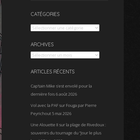
CATÉGORIES
Catégories
Archives
ARCHIVES
ARTICLES RÉCENTS
Cap’tain Mike s’est envolé pour la
dernière fois
6 août 2026
Vol avec la PAF sur Fouga par Pierre
Peyrichout
5 mai 2026
Une Alouette II sur la plage de Rivedoux :
souvenirs du tournage du “Jour le plus