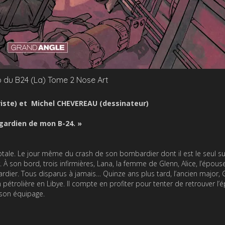
p du B24 (La) Tome 2 Nose Art
iste) et Michel CHEVEREAU (dessinateur)
 gardien de mon B-24. »
otale. Le jour même du crash de son bombardier dont il est le seul sur
 À son bord, trois infirmières, Lana, la femme de Glenn, Alice, l’épous
ardier. Tous disparus à jamais… Quinze ans plus tard, l’ancien major, 
pétrolière en Libye. Il compte en profiter pour tenter de retrouver l’
 son équipage.