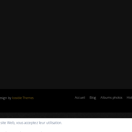
Accueil
Blog
Albums photos
His
esign by
Iceable Themes
e site Web, vous acceptez leur utilisation.