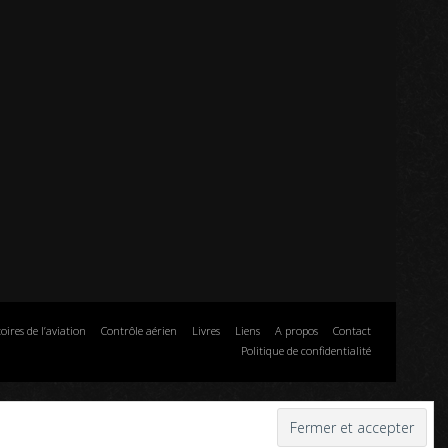
toires de l’aviation
Contrôle aérien
Livres
Liens
A propos
Contact
Politique de confidentialité