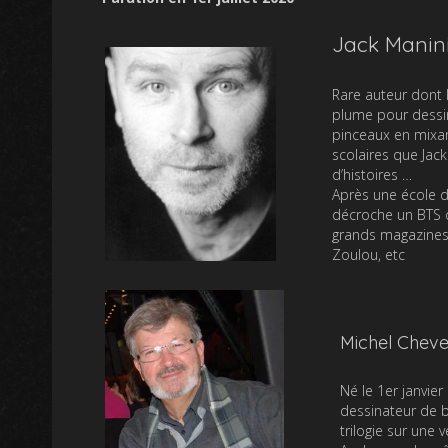
Jack Manin
Rare auteur dont l
plume pour dessin
pinceaux en mixant
scolaires que Jack
d’histoires …
Après une école d’
décroche un BTS d
grands magazines d
Zoulou, etc
Michel Chev
Né le 1er janvier
dessinateur de b
trilogie sur une 