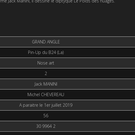
ême Jack Manini, il dessine le diptyque Le Poids des nuages.
GRAND ANGLE
Pin-Up du B24 (La)
Nose art
2
Jack MANINI
Michel CHEVEREAU
A paraitre le 1er juillet 2019
56
30 9964 2