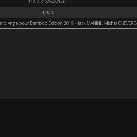
978-2-81896-800-0
14,90 €
rand Angle pour Bamboo Édition 2019 – Jack MANINI , Michel CHEVER