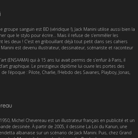
i
e groupe sanguin est BD (véridique !), Jack Manini utilise aussi bien la
er que le stylo pour écrire… Mais il refuse de s’emmêler les
 les deux ! C’est en gribouillant déjà tout petit dans ses cahiers
 Manini est devenu illustrateur, dessinateur, scénariste et raconteur
art (ENSAAMA) qui à 15 ans lui avait permis de s’enfuir à Paris, il
’art graphique. Le prestigieux diplôme lui ouvre les portes des
e l’époque : Pilote, Charlie, l’Hebdo des Savanes, Playboy, Jonas,
ereau
 1950, Michel Chevereau est un illustrateur français en publicité et un
ande dessinée. À partir de 2005, il dessine La Loi du Kanun, une
vendetta albanaise sur un scénario de Jack Manini. Puis, chez Grand