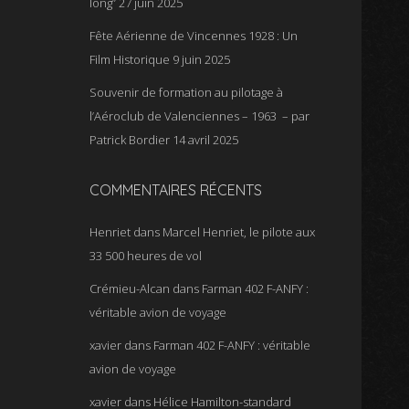
long”
27 juin 2025
Fête Aérienne de Vincennes 1928 : Un
Film Historique
9 juin 2025
Souvenir de formation au pilotage à
l’Aéroclub de Valenciennes – 1963 – par
Patrick Bordier
14 avril 2025
COMMENTAIRES RÉCENTS
Henriet
dans
Marcel Henriet, le pilote aux
33 500 heures de vol
Crémieu-Alcan
dans
Farman 402 F-ANFY :
véritable avion de voyage
xavier
dans
Farman 402 F-ANFY : véritable
avion de voyage
xavier
dans
Hélice Hamilton-standard