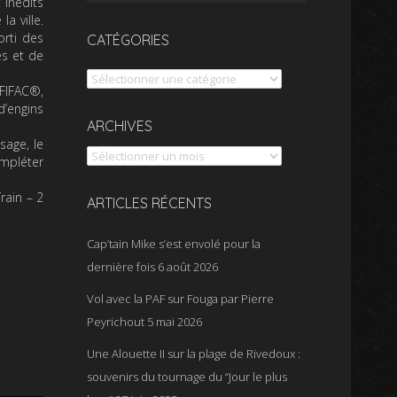
 inédits
a ville.
orti des
CATÉGORIES
es et de
Catégories
 FIFAC®,
d’engins
Archives
ARCHIVES
sage, le
ompléter
rain – 2
ARTICLES RÉCENTS
Cap’tain Mike s’est envolé pour la
dernière fois
6 août 2026
Vol avec la PAF sur Fouga par Pierre
Peyrichout
5 mai 2026
Une Alouette II sur la plage de Rivedoux :
souvenirs du tournage du “Jour le plus