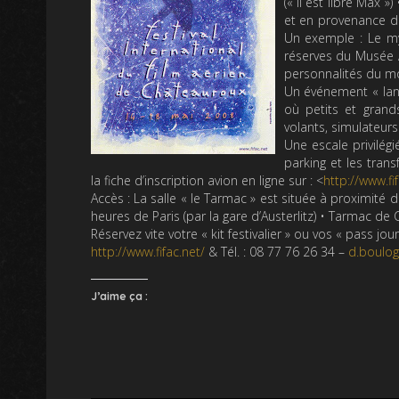
(« Il est libre Max 
et en provenance du
Un exemple : Le my
réserves du Musée A
personnalités du mo
Un événement « lanc
où petits et grands
volants, simulateurs
Une escale privilégi
parking et les tran
la fiche d’inscription avion en ligne sur : <
http://www.fif
Accès : La salle « le Tarmac » est située à proximité d
heures de Paris (par la gare d’Austerlitz) • Tarmac de
Réservez vite votre « kit festivalier » ou vos « pass jou
http://www.fifac.net/
& Tél. : 08 77 76 26 34 –
d.boulog
J’aime ça :