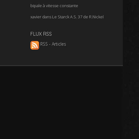
bipale à vitesse constante
xavier
dans
Le Starck A.S. 37 de R.Nickel
FLUX RSS
RSS - Articles