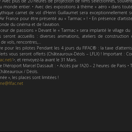
») • Avec plus de 20 heures de projection de films sélectionnés, souvent
 monde entier. • Avec des expositions à thème « aéro » dans toute l
thique carnet de vol d’Henri Guillaumet sera exceptionnellement s
ir France pour être présenté au « Tarmac » ! • En présence d’artist
nde du cinéma et de l’aviation.
eur de passions » Devant le « Tarmac » sera implanté le village du
 seront accueillis : diverses animations, ateliers de construction 
 de vols, rencontres,…
ée pour les pilotes Pendant les 4 jours du FIFAC® : la taxe d’atterris
sferts vous seront offerts (Châteauroux-Déols – LFLX) ! Important : C
ac.net/
>, et renvoyez-la avant le 31 Mars.
e l’Aéroport Marcel Dassault : • Accès par l’A20 – 2 heures de Paris • T
 Châteauroux / Déols.
rnée », les places sont limitées !
ne@fifac.net