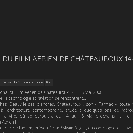
 DU FILM AERIEN DE CHÂTEAUROUX 14-
festival du film aéronautique
fifac
ational du Film Aérien de Châteauroux 14 – 18 Mai 2008
re, la technologie et l’aviation se rencontrent…
es, Deauville ses planches, Châteauroux… son « Tarmac », toute n
 à l’architecture contemporaine, située à quelques pas de l’aéro
 la ville, où se déroulera du 14 au 18 Mai prochains, le 1er F
 Aérien !
 autour de l’aérien, présenté par Sylvain Augier, en compagnie d’Hervé C