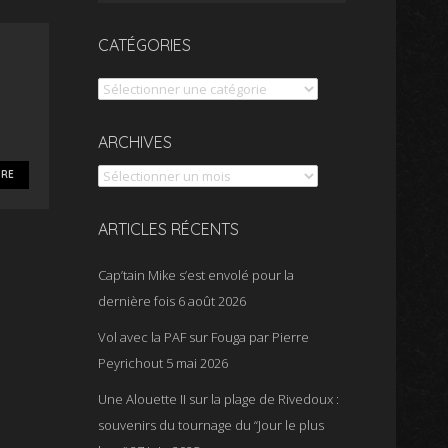
CATÉGORIES
Catégories
Archives
ARCHIVES
RE
ARTICLES RÉCENTS
Cap’tain Mike s’est envolé pour la
dernière fois
6 août 2026
Vol avec la PAF sur Fouga par Pierre
Peyrichout
5 mai 2026
Une Alouette II sur la plage de Rivedoux :
souvenirs du tournage du “Jour le plus