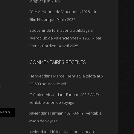
long”
27 juin 2025
Fête Aérienne de Vincennes 1928 : Un
Film Historique
9 juin 2025
Souvenir de formation au pilotage à
l’Aéroclub de Valenciennes – 1963 – par
Patrick Bordier
14 avril 2025
COMMENTAIRES RÉCENTS
Henriet
dans
Marcel Henriet, le pilote aux
33 500 heures de vol
t
Crémieu-Alcan
dans
Farman 402 F-ANFY :
véritable avion de voyage
ANTS
xavier
dans
Farman 402 F-ANFY : véritable
avion de voyage
xavier
dans
Hélice Hamilton-standard