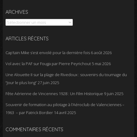
Archives
ARCHIVES
ARTICLES RÉCENTS
Cap’tain Mike s’est envolé pour la dernière fois
6 août 2026
Vol avec la PAF sur Fouga par Pierre Peyrichout
5 mai 2026
Une Alouette II sur la plage de Rivedoux : souvenirs du tournage du
“Jour le plus long”
27 juin 2025
Fête Aérienne de Vincennes 1928 : Un Film Historique
9 juin 2025
Souvenir de formation au pilotage à l’Aéroclub de Valenciennes –
1963 – par Patrick Bordier
14 avril 2025
COMMENTAIRES RÉCENTS