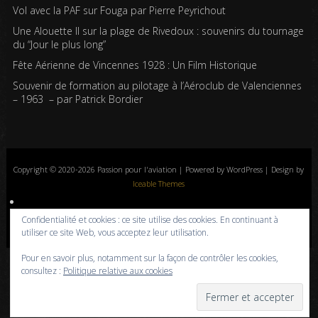
Vol avec la PAF sur Fouga par Pierre Peyrichout
Une Alouette II sur la plage de Rivedoux : souvenirs du tournage
du “Jour le plus long”
Fête Aérienne de Vincennes 1928 : Un Film Historique
Souvenir de formation au pilotage à l’Aéroclub de Valenciennes
– 1963 – par Patrick Bordier
Copyright © 2020-2026 Passion pour l'aviation | Powered by WordPress | Design by
Iceable Themes
Accueil
Blog
Albums photos
Histoires de l’aviation
Contrôle aérien
Confidentialité et cookies : ce site utilise des cookies. En continuant à
Livres
Liens
A propos
Contact
Politique de confidentialité
utiliser ce site Web, vous acceptez leur utilisation.
Pour en savoir plus, notamment sur la façon de contrôler les cookies,
consultez :
Politique relative aux cookies