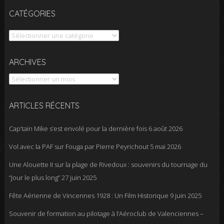
CATÉGORIES
Catégories
Archives
ARCHIVES
ARTICLES RÉCENTS
Cap’tain Mike s’est envolé pour la dernière fois
6 août 2026
Vol avec la PAF sur Fouga par Pierre Peyrichout
5 mai 2026
Une Alouette II sur la plage de Rivedoux : souvenirs du tournage du
“Jour le plus long”
27 juin 2025
Fête Aérienne de Vincennes 1928 : Un Film Historique
9 juin 2025
Souvenir de formation au pilotage à l’Aéroclub de Valenciennes –