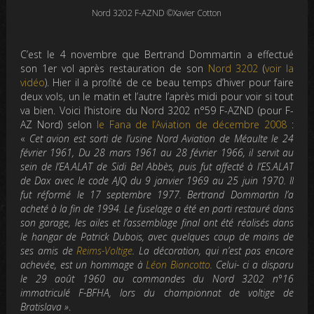
Nord 3202 F-AZND ©Xavier Cotton
C’est le 4 novembre que Bertrand Dommartin a effectué
son 1er vol après restauration de son
Nord 3202
(
voir la
vidéo
). Hier il a profité de ce beau temps d’hiver pour faire
deux vols, un le matin et l’autre l’après midi pour voir si tout
va bien. Voici l’histoire du Nord 3202 n°59 F-AZND (pour F-
AZ Nord) selon
le Fana de l’Aviation de décembre 2008
:
«
Cet avion est sorti de l’usine Nord Aviation de Méaulte le 24
février 1961, Du 28 mars 1961 au 28 février 1966, il servit au
sein de l’EA.ALAT de Sidi Bel Abbès, puis fut affecté à l’ES.ALAT
de Dax avec le code AJQ du 9 janvier 1969 au 25 juin 1970. Il
fut réformé le 17 septembre 1977. Bertrand Dommartin l’a
acheté à la fin de 1994. Le fuselage a été en parti restauré dans
son garage, les ailes et l’assemblage final ont été réalisés dans
le hangar de Patrick Dubois, avec quelques coup de mains de
ses amis de
Reims-Voltige
. La décoration, qui n’est pas encore
achevée, est un hommage à
Léon Biancotto
. Celui- ci a disparu
le 29 août 1960 au commandes du Nord 3202 n°16
immatriculé F-BFHA, lors du championnat de voltige de
Bratislava »
.