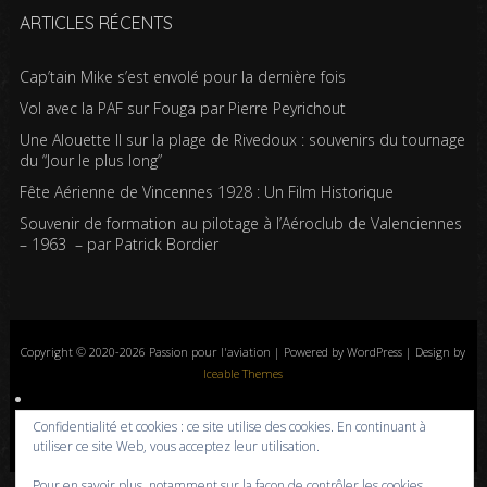
ARTICLES RÉCENTS
Cap’tain Mike s’est envolé pour la dernière fois
Vol avec la PAF sur Fouga par Pierre Peyrichout
Une Alouette II sur la plage de Rivedoux : souvenirs du tournage
du “Jour le plus long”
Fête Aérienne de Vincennes 1928 : Un Film Historique
Souvenir de formation au pilotage à l’Aéroclub de Valenciennes
– 1963 – par Patrick Bordier
Copyright © 2020-2026 Passion pour l'aviation | Powered by WordPress | Design by
Iceable Themes
Accueil
Blog
Albums photos
Histoires de l’aviation
Contrôle aérien
Confidentialité et cookies : ce site utilise des cookies. En continuant à
Livres
Liens
A propos
Contact
Politique de confidentialité
utiliser ce site Web, vous acceptez leur utilisation.
Pour en savoir plus, notamment sur la façon de contrôler les cookies,