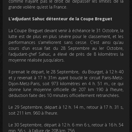
comme n’ayant pas le droit de dépasser les limites de la
grande volière qu’est la France.
L’adjudant Sahuc détenteur de la Coupe Breguet
La Coupe Breguet devant venir à échéance le 31 Octobre, la
lutte est de plus en plus sévère pour le classement, et les
performances s’améliorent sans cesse. C’est ainsi qu’au
cours d’un essai fait du 28 Septembre au Ier Octobre,
l’adjudant-çhef Sahuc, a élevé de près de 8 kilomètres la
moyenne réalisée jusqu’alors.
Il prenait le départ, le 28 Septembre, du Bourget, à 12 h 40
et y revenait à 17 h 31m ayant bouclé le circuit Paris-Metz-
Dijon-Metz-Paris, soit 973 kilomètres en 4 h. 51 m., ce qui
donne lune moyenne officielle de 207 km 190 à l’heure,
déduction faite des 10 minutes officiellement retranchées.
Le 29 Septembre, départ à 12 h. 14 m., retour à 17 h. 31 s,
soit 211 km. 960 à l’heure.
Le 30 Septembre, départ à 12 h. 6 min 6 s, retour à 16 h. 54
min. 56 s., à l’allure de 208 km. 756.