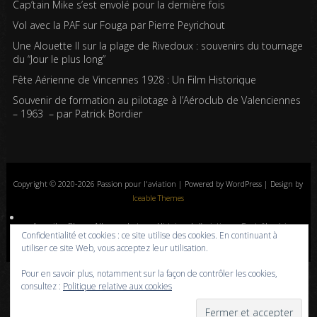
Cap’tain Mike s’est envolé pour la dernière fois
Vol avec la PAF sur Fouga par Pierre Peyrichout
Une Alouette II sur la plage de Rivedoux : souvenirs du tournage
du “Jour le plus long”
Fête Aérienne de Vincennes 1928 : Un Film Historique
Souvenir de formation au pilotage à l’Aéroclub de Valenciennes
– 1963 – par Patrick Bordier
Copyright © 2020-2026 Passion pour l'aviation | Powered by WordPress | Design by
Iceable Themes
Accueil
Blog
Albums photos
Histoires de l’aviation
Contrôle aérien
Confidentialité et cookies : ce site utilise des cookies. En continuant à
Livres
Liens
A propos
Contact
Politique de confidentialité
utiliser ce site Web, vous acceptez leur utilisation.
Pour en savoir plus, notamment sur la façon de contrôler les cookies,
consultez :
Politique relative aux cookies