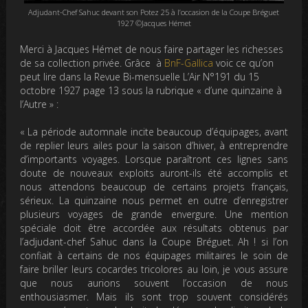
Adjudant-Chef Sahuc devant son Potez 25 à l’occasion de la Coupe Bréguet
1927 ©Jacques Hémet
Merci à Jacques Hémet de nous faire partager les richesses
de sa collection privée. Grâce à
BnF-Gallica
voic ce qu’on
peut lire dans la Revue Bi-mensuelle L’Air N°191 du 15
octobre 1927 page 13 sous la rubrique « d’une quinzaine à
l’Autre » :
« La période automnale incite beaucoup d’équipages, avant
de replier leurs ailes pour la saison d’hiver, à entreprendre
d’importants voyages. Lorsque paraîtront ces lignes sans
doute de nouveaux exploits auront-ils été accomplis et
nous attendons beaucoup de certains projets français,
sérieux. La quinzaine nous permet en outre d’enregistrer
plusieurs voyages de grande envergure. Une mention
spéciale doit être accordée aux résultats obtenus par
l’adjudant-chef Sahuc dans la Coupe Bréguet. Ah ! si l’on
confiait à certains de nos équipages militaires le soin de
faire briller leurs cocardes tricolores au loin, je vous assure
que nous aurions souvent l’occasion de nous
enthousiasmer. Mais ils sont trop souvent considérés