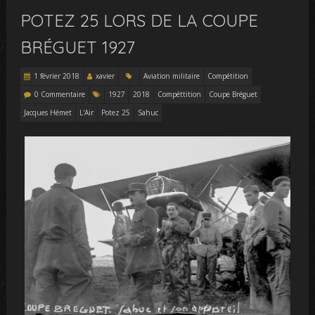
POTEZ 25 LORS DE LA COUPE
BRÉGUET 1927
1 février 2018
xavier
Aviation militaire
Compétition
0 Commentaire
1927
2018
Compéttition
Coupe Bréguet
Jacques Hémet
L'Air
Potez 25
Sahuc