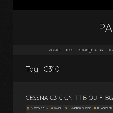
PA
ACCUEIL
BLOG
ALBUMS PHOTOS
HIS
Tag : C310
CESSNA C310 CN-TTB OU F-BGT
27 février 2012
xavier
Aviation de loisir
0 Commentai