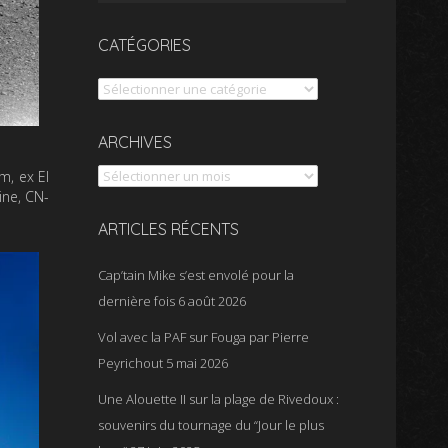
CATÉGORIES
Catégories
Archives
ARCHIVES
m, ex El
ine, CN-
ARTICLES RÉCENTS
Cap’tain Mike s’est envolé pour la
dernière fois
6 août 2026
Vol avec la PAF sur Fouga par Pierre
Peyrichout
5 mai 2026
Une Alouette II sur la plage de Rivedoux :
souvenirs du tournage du “Jour le plus