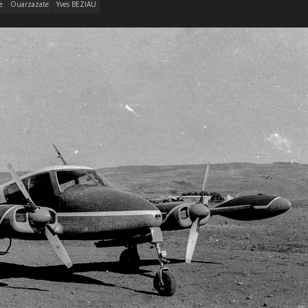
e
Ouarzazate
Yves BEZIAU