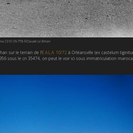
sna C310 CN-TTB ©Claude Le Bihan
n sur le terrain de l’
E.A.L.A. 10/72
à Orléansville (ex castelum tiginitu
956 sous le cn 35474, on peut le voir ici sous immatriculation maroca