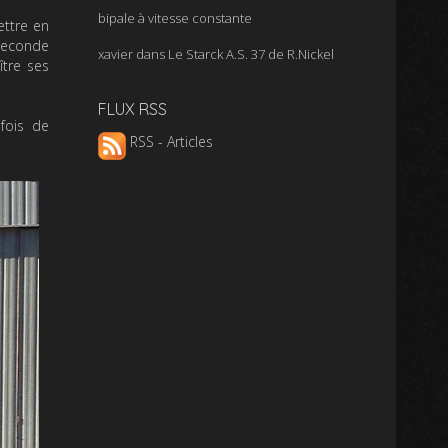
bipale à vitesse constante
ettre en
 seconde
xavier
dans
Le Starck A.S. 37 de R.Nickel
ître ses
FLUX RSS
 fois de
RSS - Articles