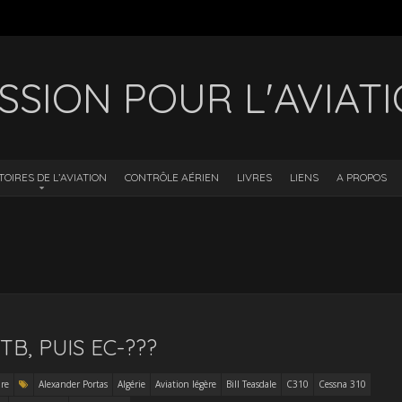
SSION POUR L'AVIAT
TOIRES DE L’AVIATION
CONTRÔLE AÉRIEN
LIVRES
LIENS
A PROPOS
B, PUIS EC-???
re
Alexander Portas
Algérie
Aviation légère
Bill Teasdale
C310
Cessna 310