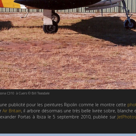
ssna C310 à Cuers © Bill Teasdale
 une publicité pour les peintures Ripolin comme le montre cette
pho
ur
Air Britain
, il arbore désormais une très belle livrée sobre, blanche 
exander Portas à Ibiza le 5 septembre 2010, publiée sur
JetPhotos