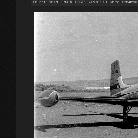
Claude LE BIHAN
CN-TTB
F-BGTB
Guy BEZIAU
Maroc
Orleansvill