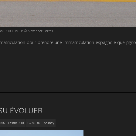
na C310 F-BGTB © Alexander Portas
mmatriculation pour prendre une immatriculation espagnole que j’ign
 SU ÉVOLUER
SNA
Cessna 310
G-RODD
prunay