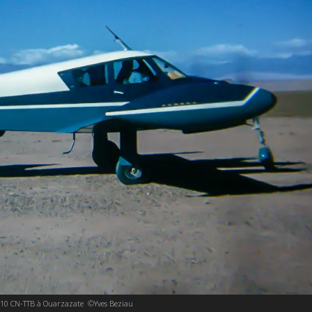
310 CN-TTB à Ouarzazate ©Yves Beziau