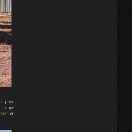
to
prise
et rouge
.Net
en