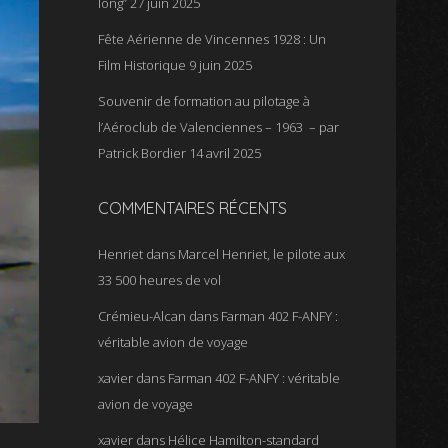
long”
27 juin 2025
Fête Aérienne de Vincennes 1928 : Un
Film Historique
9 juin 2025
Souvenir de formation au pilotage à
l’Aéroclub de Valenciennes – 1963 – par
Patrick Bordier
14 avril 2025
COMMENTAIRES RÉCENTS
Henriet
dans
Marcel Henriet, le pilote aux
33 500 heures de vol
Crémieu-Alcan
dans
Farman 402 F-ANFY :
véritable avion de voyage
xavier
dans
Farman 402 F-ANFY : véritable
avion de voyage
xavier
dans
Hélice Hamilton-standard