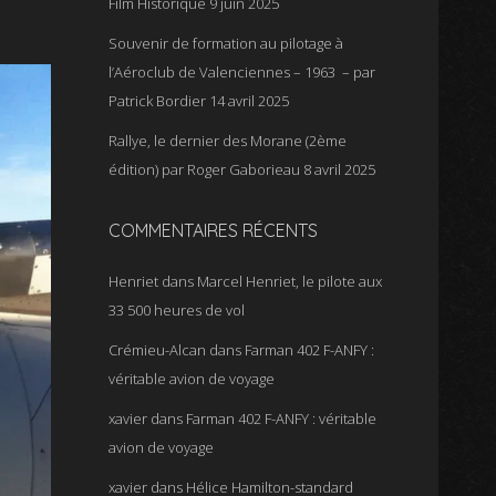
Film Historique
9 juin 2025
Souvenir de formation au pilotage à
l’Aéroclub de Valenciennes – 1963 – par
Patrick Bordier
14 avril 2025
Rallye, le dernier des Morane (2ème
édition) par Roger Gaborieau
8 avril 2025
COMMENTAIRES RÉCENTS
Henriet
dans
Marcel Henriet, le pilote aux
33 500 heures de vol
Crémieu-Alcan
dans
Farman 402 F-ANFY :
véritable avion de voyage
xavier
dans
Farman 402 F-ANFY : véritable
avion de voyage
xavier
dans
Hélice Hamilton-standard