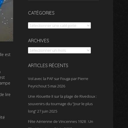
CATÉGORIES
Catégories
Archives
ARCHIVES
le est
ARTICLES RÉCENTS
n
est
Vol avec la PAF sur Fouga par Pierre
ocampe
Peyrichout
5 mai 2026
e lire
Une Alouette II sur la plage de Rivedoux :
souvenirs du tournage du “Jour le plus
long”
27 juin 2025
été
Fête Aérienne de Vincennes 1928 : Un