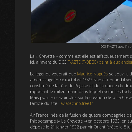
DC3 F-AZTE avec l’hip
La « Crevette » comme est elle est affectueusement s
ici, à l’avant du DC3
F-AZTE (F-BBBE)
peint à aux anci
La légende voudrait que
Maurice Noguès
se souvint 
amerrissage forcé (octobre 1927 Naples), quand il ve
constitué de la tête de Pégase et de la queue du dra
rappelant le milieu marin dans lequel évolue les hydra
Mais pour en savoir plus sur la création de » La Cre
l’article du site :
aviatechno.free.fr
Air France, née de la fusion de quatre compagnies de t
l’hippocampe (« La Crevette ») en octobre 1933. en subst
déposé le 21 janvier 1932 par Air Orient (créée le 8 juil