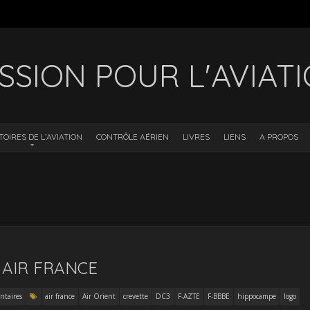
SSION POUR L'AVIAT
TOIRES DE L’AVIATION
CONTRÔLE AÉRIEN
LIVRES
LIENS
A PROPOS
 AIR FRANCE
taires
air france
Air Orient
crevette
DC3
F-AZTE
F-BBBE
hippocampe
logo