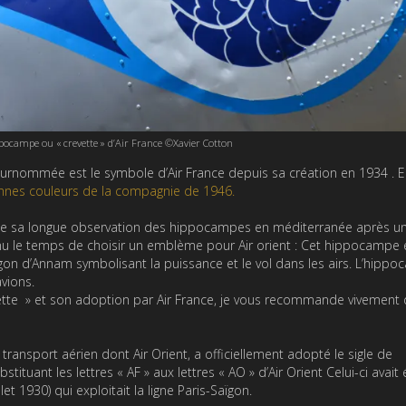
pocampe ou « crevette » d’Air France ©Xavier Cotton
urnommée est le symbole d’Air France depuis sa création en 1934 . El
ennes couleurs de la compagnie de 1946.
de sa longue observation des hippocampes en méditerranée après u
nu le temps de choisir un emblème pour Air orient : Cet hippocampe 
gon d’Annam symbolisant la puissance et le vol dans les airs. L’hipp
vions.
vette » et son adoption par Air France, je vous recommande vivement d
ransport aérien dont Air Orient, a officiellement adopté le sigle de
ituant les lettres « AF » aux lettres « AO » d’Air Orient Celui-ci avait 
let 1930) qui exploitait la ligne Paris-Saïgon.