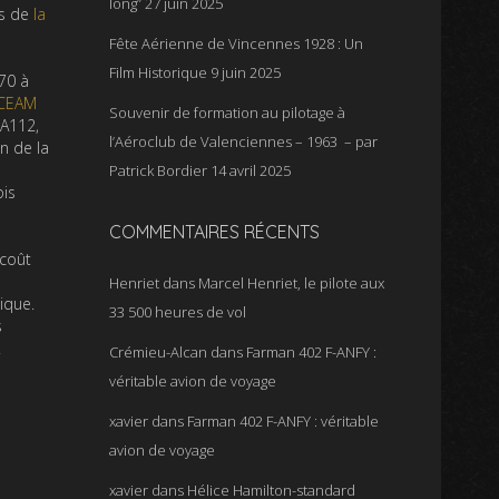
long”
27 juin 2025
os de
la
Fête Aérienne de Vincennes 1928 : Un
Film Historique
9 juin 2025
70 à
CEAM
Souvenir de formation au pilotage à
BA112,
l’Aéroclub de Valenciennes – 1963 – par
n de la
Patrick Bordier
14 avril 2025
ois
COMMENTAIRES RÉCENTS
 coût
Henriet
dans
Marcel Henriet, le pilote aux
ique.
33 500 heures de vol
s
!
Crémieu-Alcan
dans
Farman 402 F-ANFY :
véritable avion de voyage
xavier
dans
Farman 402 F-ANFY : véritable
avion de voyage
xavier
dans
Hélice Hamilton-standard