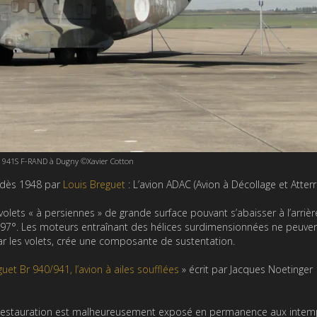
 941S F-RAND à Dugny ©Xavier Cotton
é dès 1948 par
Louis Breguet
: L’avion ADAC (Avion à Décollage et Atter
e volets « à persiennes » de grande surface pouvant s’abaisser à l’arriè
e de 97°. Les moteurs entraînant des hélices surdimensionnées ne peuve
ar les volets, crée une composante de sustentation.
uet Br 940/941, l’avion à ailes soufflées
» écrit par Jacques Noetinger
restauration est malheureusement exposé en permanence aux intem