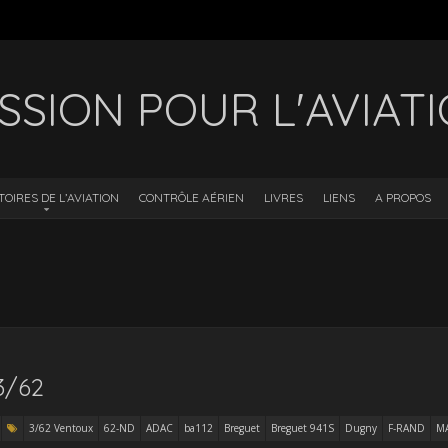
SSION POUR L'AVIAT
TOIRES DE L’AVIATION
CONTRÔLE AÉRIEN
LIVRES
LIENS
A PROPOS
3/62
3/62 Ventoux
62-ND
ADAC
ba112
Breguet
Breguet 941S
Dugny
F-RAND
M