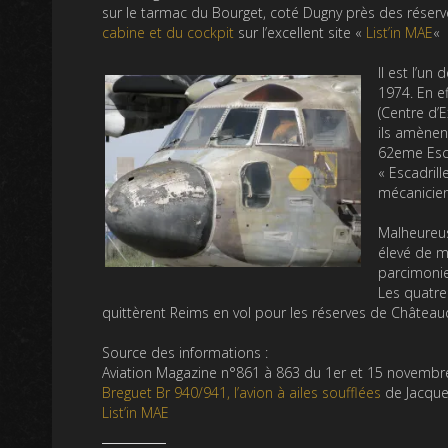
sur le tarmac du Bourget, coté Dugny près des réserv
cabine et du cockpit
sur l’excellent site «
List’in MAE
«
Il est l’un
1974. En e
(Centre d’E
ils amènen
62eme Esca
« Escadrill
mécanicien
Malheureus
élevé de ma
parcimonie
Les quatre 
quittèrent Reims en vol pour les réserves de Châteaudu
Source des informations :
Aviation Magazine n°861 à 863 du 1er et 15 novemb
Breguet Br 940/941, l’avion à ailes soufflées
de Jacque
List’in MAE