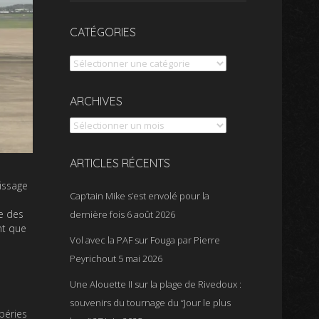
CATÉGORIES
Catégories
Archives
ARCHIVES
ARTICLES RÉCENTS
rissage
Cap’tain Mike s’est envolé pour la
re des
dernière fois
6 août 2026
nt que
Vol avec la PAF sur Fouga par Pierre
Peyrichout
5 mai 2026
Une Alouette II sur la plage de Rivedoux :
souvenirs du tournage du “Jour le plus
péries