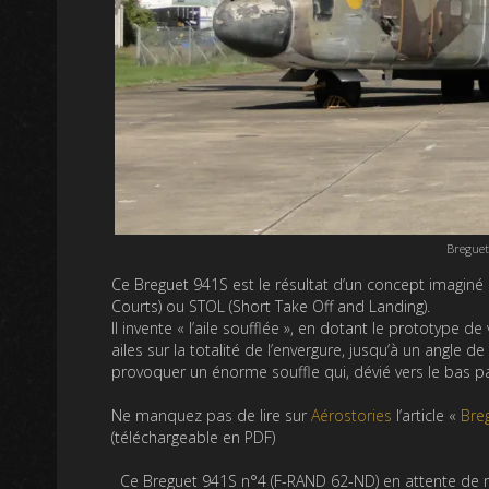
Breguet
Ce Breguet 941S est le résultat d’un concept imagin
Courts) ou STOL (Short Take Off and Landing).
Il invente « l’aile soufflée », en dotant le prototype d
ailes sur la totalité de l’envergure, jusqu’à un angl
provoquer un énorme souffle qui, dévié vers le bas p
Ne manquez pas de lire sur
Aérostories
l’article «
Breg
(téléchargeable en PDF)
Ce Breguet 941S n°4 (F-RAND 62-ND) en attente de 