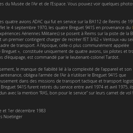
es du Musée de l’Air et de l’Espace. Vous pouvez voir quelques phot
 des quatre avions ADAC qui fut en service sur la BA112 de Reims de 19
ffet le 4 septembre 1970, les quatre Breguet 941S en provenance du
xpériences Aériennes Militaires) se posent à Reims sur la piste de la 
t un premier contingent charger de recréer l’ET 3/62 « Ventoux »au sei
dre de transport. À l’époque, celle-ci plus communément appelée
e Breguet », constituée uniquement de quatre avions, six pilotes et tr
s d’équipage, est commandé par le lieutenant-colonel Tardot.
ement, le manque de fiabilité lié à la complexité de l’appareil et son
intenance, obligea l’armée de l’Air à n’utiliser le Breguet 941S que
usement dans des missions de transport tactique et transport logist
Breguet 941S furent retirés du service entre avril 1974 et avril 1975, il
n avec la mention “RAS, bon pour le service” sur leurs carnet de vol 
re et 1er décembre 1983
s Noetinger