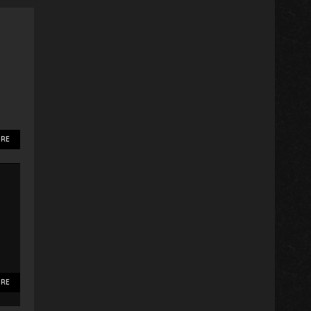
RE
RE