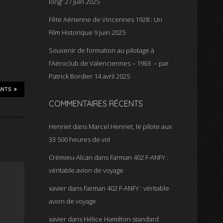
long”
27 juin 2025
e
Fête Aérienne de Vincennes 1928 : Un
Film Historique
9 juin 2025
Souvenir de formation au pilotage à
l’Aéroclub de Valenciennes – 1963 – par
Patrick Bordier
14 avril 2025
ANTS
COMMENTAIRES RÉCENTS
Henriet
dans
Marcel Henriet, le pilote aux
33 500 heures de vol
Crémieu-Alcan
dans
Farman 402 F-ANFY :
véritable avion de voyage
xavier
dans
Farman 402 F-ANFY : véritable
avion de voyage
xavier
dans
Hélice Hamilton-standard