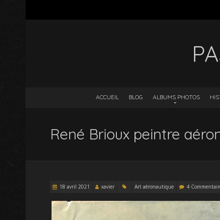
PA
ACCUEIL
BLOG
ALBUMS PHOTOS
HIS
René Brioux peintre aéron
18 avril 2021
xavier
Art aéronautique
4 Commentair