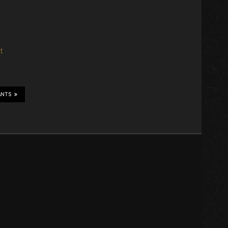
t
ANTS