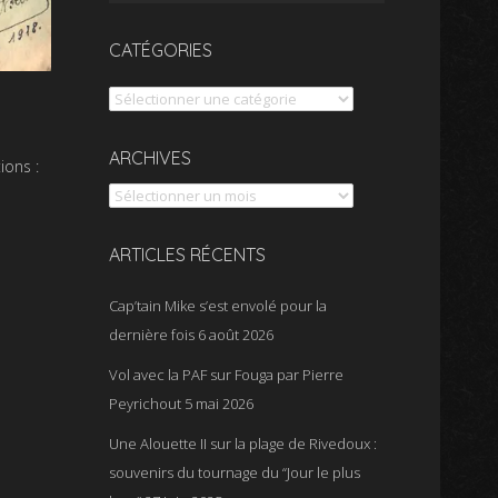
CATÉGORIES
Catégories
Archives
ARCHIVES
ions :
ARTICLES RÉCENTS
Cap’tain Mike s’est envolé pour la
dernière fois
6 août 2026
Vol avec la PAF sur Fouga par Pierre
Peyrichout
5 mai 2026
Une Alouette II sur la plage de Rivedoux :
souvenirs du tournage du “Jour le plus