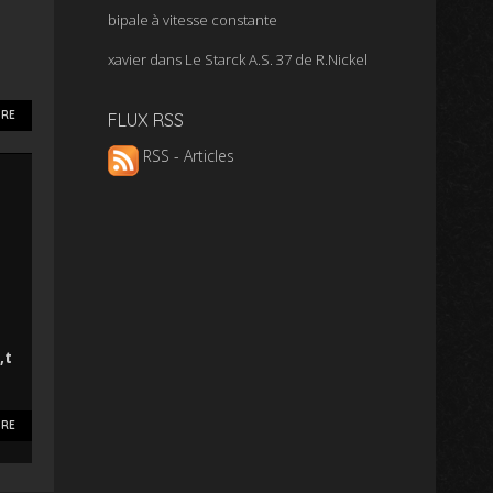
bipale à vitesse constante
xavier
dans
Le Starck A.S. 37 de R.Nickel
RE
FLUX RSS
RSS - Articles
à
,t
RE