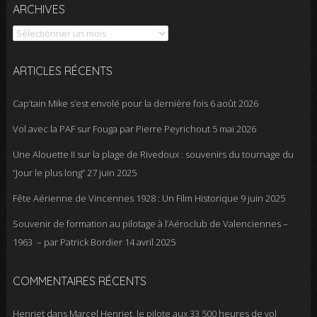
Archives
ARCHIVES
ARTICLES RÉCENTS
Cap’tain Mike s’est envolé pour la dernière fois
6 août 2026
Vol avec la PAF sur Fouga par Pierre Peyrichout
5 mai 2026
Une Alouette II sur la plage de Rivedoux : souvenirs du tournage du
“Jour le plus long”
27 juin 2025
Fête Aérienne de Vincennes 1928 : Un Film Historique
9 juin 2025
Souvenir de formation au pilotage à l’Aéroclub de Valenciennes –
1963 – par Patrick Bordier
14 avril 2025
COMMENTAIRES RÉCENTS
Henriet
dans
Marcel Henriet, le pilote aux 33 500 heures de vol