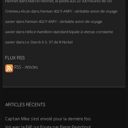
Henriet
dans
Marcel Henriet, le pilote aux 33 500 heures de vol
Crémieu-Alcan
dans
Farman 402 F-ANFY : véritable avion de voyage
xavier
dans
Farman 402 F-ANFY : véritable avion de voyage
xavier
dans
Hélice Hamilton-standard bipale à vitesse constante
xavier
dans
Le Starck A.S. 37 de R.Nickel
FLUX RSS
RSS - Articles
ARTICLES RÉCENTS
Cap’tain Mike s’est envolé pour la dernière fois
Vol avec la PAF sur Fouga par Pierre Peyrichout