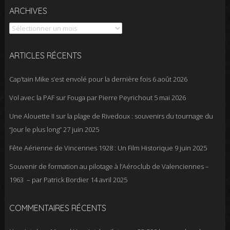
Archives
ARCHIVES
ARTICLES RÉCENTS
Cap’tain Mike s’est envolé pour la dernière fois
6 août 2026
Vol avec la PAF sur Fouga par Pierre Peyrichout
5 mai 2026
Une Alouette II sur la plage de Rivedoux : souvenirs du tournage du
“Jour le plus long”
27 juin 2025
Fête Aérienne de Vincennes 1928 : Un Film Historique
9 juin 2025
Souvenir de formation au pilotage à l’Aéroclub de Valenciennes –
1963 – par Patrick Bordier
14 avril 2025
COMMENTAIRES RÉCENTS