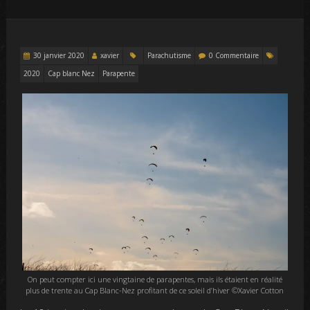
30 janvier 2020
xavier
Parachutisme
0 Commentaire
2020
Cap blanc Nez
Parapente
On peut compter ici une vingtaine de parapentes, mais ils étaient en réalité
plus de trente au Cap Blanc-Nez profitant de ce soleil d’hiver ©Xavier Cotton