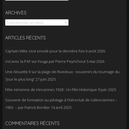
Archives
ARCHIVES
ARTICLES RÉCENTS
Cap’tain Mike s’est envolé pour la dernière fois
6 août 2026
Vol avec la PAF sur Fouga par Pierre Peyrichout
5 mai 2026
Une Alouette II sur la plage de Rivedoux : souvenirs du tournage du
“Jour le plus long”
27 juin 2025
Fête Aérienne de Vincennes 1928 : Un Film Historique
9 juin 2025
Souvenir de formation au pilotage à l’Aéroclub de Valenciennes –
1963 – par Patrick Bordier
14 avril 2025
COMMENTAIRES RÉCENTS