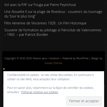
Vol avec la PAF sur Fouga par Pierre Peyrichout
Une Alouette II sur la plage de Rivedoux : souvenirs du tournage
du “Jour le plus long”
Fête Aérienne de Vincennes 1928 : Un Film Historique
Souvenir de formation au pilotage à l’Aéroclub de Valenciennes
– 1963 – par Patrick Bordier
Copyright © 2020-2026 Passion pour l'aviation | Powered by WordPress | Design by
Iceable Themes
Accueil
Blog
Albums photos
Histoires de l’aviation
Contrôle aérien
Confidentialité et cookies : ce site utilise des cookies. En continuant à
Livres
Liens
A propos
Contact
Politique de confidentialité
utiliser ce site Web, vous acceptez leur utilisation.
Pour en savoir plus, notamment sur la façon de contrôler les cookies,
consultez :
Politique relative aux cookies