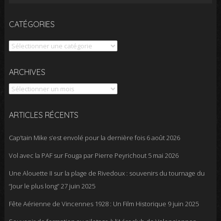
CATÉGORIES
Catégories
Archives
ARCHIVES
ARTICLES RÉCENTS
Cap’tain Mike s’est envolé pour la dernière fois
6 août 2026
Vol avec la PAF sur Fouga par Pierre Peyrichout
5 mai 2026
Une Alouette II sur la plage de Rivedoux : souvenirs du tournage du
“Jour le plus long”
27 juin 2025
Fête Aérienne de Vincennes 1928 : Un Film Historique
9 juin 2025