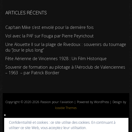
ARTICLES RÉCENTS
Cap’tain Mike s’est envolé pour la dernière fois
Vol avec la PAF sur Fouga par Pierre Peyrichout
Une Alouette II sur la plage de Rivedoux : souvenirs du tournage
du “Jour le plus long”
Fête Aérienne de Vincennes 1928 : Un Film Historique
Souvenir de formation au pilotage à l’Aéroclub de Valenciennes
– 1963 – par Patrick Bordier
Copyright © 2020-2026 Passion pour l'aviation | Powered by WordPress | Design by
Iceable Themes
Accueil
Blog
Albums photos
Histoires de l’aviation
Contrôle aérien
Confidentialité et cookies : ce site utilise des cookies. En continuant à
Livres
Liens
A propos
Contact
Politique de confidentialité
utiliser ce site Web, vous acceptez leur utilisation.