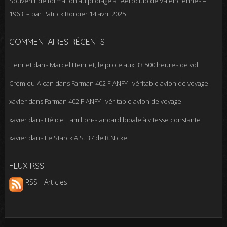
Souvenir de formation au pilotage à l’Aéroclub de Valenciennes –
1963 – par Patrick Bordier
14 avril 2025
COMMENTAIRES RÉCENTS
Henriet
dans
Marcel Henriet, le pilote aux 33 500 heures de vol
Crémieu-Alcan
dans
Farman 402 F-ANFY : véritable avion de voyage
xavier
dans
Farman 402 F-ANFY : véritable avion de voyage
xavier
dans
Hélice Hamilton-standard bipale à vitesse constante
xavier
dans
Le Starck A.S. 37 de R.Nickel
FLUX RSS
RSS - Articles