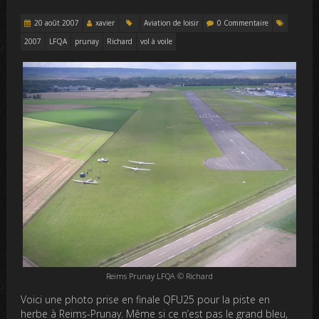
20 août 2007
xavier
Aviation de loisir
0 Commentaire
2007
LFQA
prunay
Richard
vol à voile
Reims Prunay LFQA © Richard
Voici une photo prise en finale QFU25 pour la piste en
herbe à Reims-Prunay. Même si ce n’est pas le grand bleu,