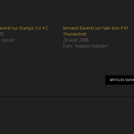
verel sur Stampe S.V 4 C
Armand Baverel sur l’aile d’un P47
08
Thunderbolt
 classé"
28 août 2008
Dans "Aviation militaire"
ARTICLES SUIV