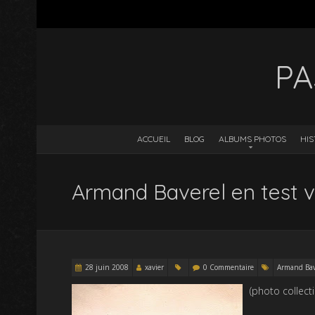
PA
ACCUEIL
BLOG
ALBUMS PHOTOS
HIS
Armand Baverel en test v
28 juin 2008
xavier
0 Commentaire
Armand Bav
(photo collect