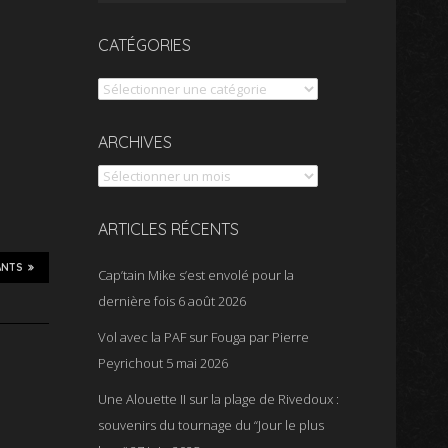
CATÉGORIES
Catégories
Archives
ARCHIVES
ARTICLES RÉCENTS
ANTS
Cap’tain Mike s’est envolé pour la
dernière fois
6 août 2026
Vol avec la PAF sur Fouga par Pierre
Peyrichout
5 mai 2026
Une Alouette II sur la plage de Rivedoux :
souvenirs du tournage du “Jour le plus