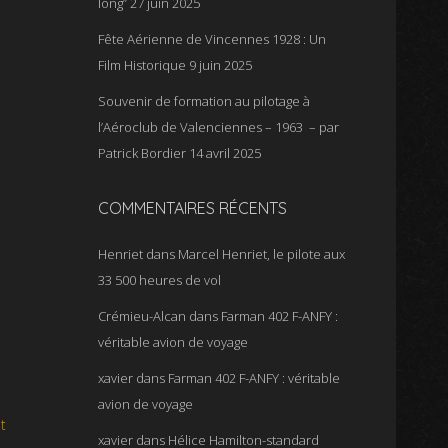
long”
27 juin 2025
Fête Aérienne de Vincennes 1928 : Un
Film Historique
9 juin 2025
Souvenir de formation au pilotage à
l’Aéroclub de Valenciennes – 1963 – par
Patrick Bordier
14 avril 2025
COMMENTAIRES RÉCENTS
Henriet
dans
Marcel Henriet, le pilote aux
33 500 heures de vol
Crémieu-Alcan
dans
Farman 402 F-ANFY :
véritable avion de voyage
xavier
dans
Farman 402 F-ANFY : véritable
avion de voyage
t
xavier
dans
Hélice Hamilton-standard