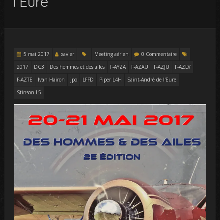
l’Eure
5 mai 2017
xavier
Meeting aérien
0 Commentaire
2017
DC3
Des hommes et des ailes
F-AYZA
F-AZAU
F-AZJU
F-AZLV
F-AZTE
Ivan Hairon
jpo
LFFD
Piper L4H
Saint-André de l'Eure
Stinson L5