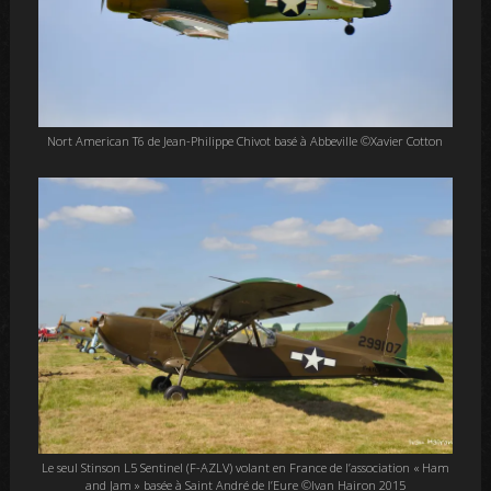
Nort American T6 de Jean-Philippe Chivot basé à Abbeville ©Xavier Cotton
Le seul Stinson L5 Sentinel (F-AZLV) volant en France de l’association « Ham
and Jam » basée à Saint André de l’Eure ©Ivan Hairon 2015