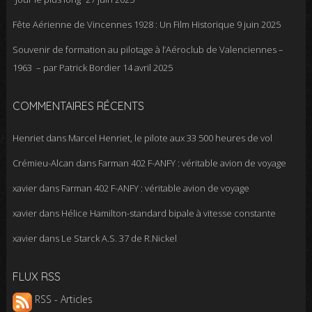
Fête Aérienne de Vincennes 1928 : Un Film Historique
9 juin 2025
Souvenir de formation au pilotage à l’Aéroclub de Valenciennes –
1963 – par Patrick Bordier
14 avril 2025
COMMENTAIRES RÉCENTS
Henriet
dans
Marcel Henriet, le pilote aux 33 500 heures de vol
Crémieu-Alcan
dans
Farman 402 F-ANFY : véritable avion de voyage
xavier
dans
Farman 402 F-ANFY : véritable avion de voyage
xavier
dans
Hélice Hamilton-standard bipale à vitesse constante
xavier
dans
Le Starck A.S. 37 de R.Nickel
FLUX RSS
RSS - Articles