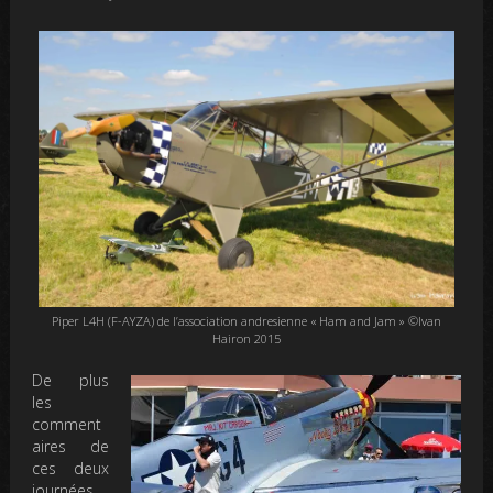
Piper L4H (F-AYZA) de l’association andresienne « Ham and Jam » ©Ivan
Hairon 2015
De plus
les
comment
aires de
ces deux
journées