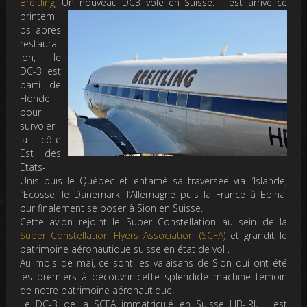
Breitling
, Un nouveau D
C3 vole en Suisse. Il est arrivé ce
printem
ps après
restaurat
ion, le
DC-3 est
parti de
Floride
pour
survoler
la côte
Est des
Etats-
Unis puis le Québec et entamé sa traversée via l’Islande,
l’Ecosse, le Danemark, l’Allemagne puis la France à Epinal
pur finalement se poser à Sion en Suisse.
Cette avion rejoint le Super Constellation au sein de la
Super Constellation F
lyers A
ssociation (SCFA)
et grandit le
patrimoine aéronautique suisse en état de vol .
Au mois de mai, ce sont les valaisans de Sion qui ont été
les premiers à découvrir cette splendide machine témoin
de notre patrimoine aéronautique.
Le DC-3 de la SCFA immatriculé en Suisse HB-IRJ, il est