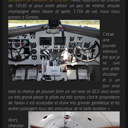
de 15h30 et pour notre plaisir un peu de mistral, ensui
te
champagne dans
l’avion et après 1.15h de vol, nous nous
posons à
Genève.
C’était
une
j
ournée
mémora
ble que je
ne suis
pas pr
ête
d’oublier
et
si un
jour vous
avez la chance de pouvoir faire un vol avec ce DC3 vous aurez
un très grand plaisir le pilote est très sympa c’est le propriétaire
de l’avion il est accessible et d’une très grande g
entillesse et les
autres passagers
tous des amoureux de la belle aviatio
n. »
Alors,
n’hésiter