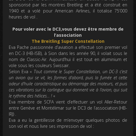
sponsorisé par les montres Breitling et a été construit en
1940 et a volé pour American Airlines, il totalise 75’000
heures de vol .
Pour voler avec le DC3,vous devez être membre de
l’association
The Breitling Super Constella
tion
Eva Pache passionnée d’aviation a effectué son premier vol
en DC-3 (HB-ISB), à Sion dans les année 90, il volait sous le
nom de Classic-Air. Aujourd’hui il est tout en aluminium et
vole sous les couleurs Swissair.
Selon Eva «
Tout comme le S
uper Co
nstellation, un DC-3 c’est
un avion qui se vit, les formes d’abord, puis la fumée et cett
e
odeur d’huile caractéristique au démarrage des moteurs, et puis
ces vibrations sur la carlingue q
ui donnent vie à l’avion, qui suit
le rythme des
hélices… !
«
Eva membre de SCFA vient d’effectuer un vol Aller-Retour
entre Genève et Montélimar sur le DC3 de l’association (HB-
IRJ) .
Eva a eu la gentillesse de m’envoyer quelques photos de
son vol et nous livre ses impression de vol :