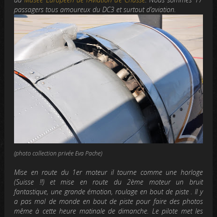
passagers tous amoureux du DC3 et surtout d’avi
ation.
(photo collection privée Eva Pache)
Mise en route du 1er moteur il tourne comme une horloge
(Suisse !!) et mise en route du 2ème moteur un bruit
fantastique, une grande émotion, roulage en bout de piste .
Il y
a pas mal de monde en bout de piste pour faire des photos
même à cette heure matinale de dimanche.
Le pilote met les