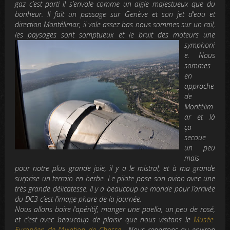
gaz c’est parti il s’envole comme un aigle majestueux que du
bonheur.
Il fait un passage sur Genève et son jet d’eau et
direction Montélimar, il vole assez bas nous sommes sur un rail,
les paysages sont somptue
ux et le bruit
des moteurs une
symphoni
e.
Nous
sommes
en
approche
de
Montélim
ar et là
ça
secoue
un peu
mais
pour notre plus grande joie, il y a le mistral, et à ma grande
surprise un terrain en herbe. Le pilote pose son avion avec une
très grande délicatesse. Il y a beaucoup de monde pour l’arrivée
du DC3 c’est l’image phare de la journée.
Nous allons boire l’apéritif, manger une paella, un peu de rosé,
et c’est avec beaucoup de plaisir
que nous visitons le
Musée
Européen de l’Aviation de Chasse
.
Nous repartons au environ