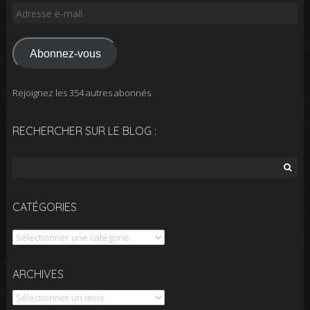
Adresse
e-
mail
Abonnez-vous
Rejoignez les 354 autres abonnés
RECHERCHER SUR LE BLOG :
Rechercher :
CATÉGORIES
Catégories
Archives
ARCHIVES