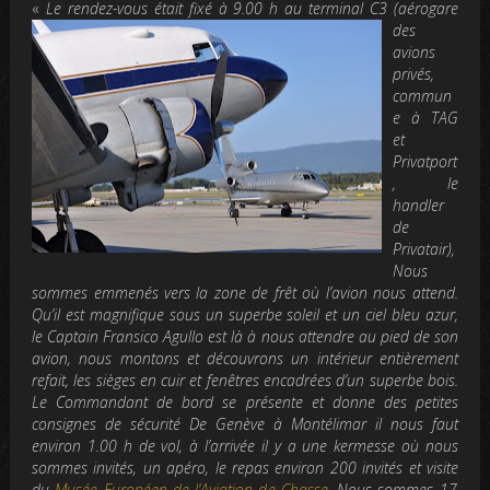
«
Le rendez-vous était fixé à 9.00 h au
terminal C3 (aérogare
des
avions
privés,
commun
e à TAG
et
Privatport
, le
handler
de
Privatair),
Nous
som
mes emmenés vers la zone de frêt où l’avion nous attend.
Qu’il est magnifique sous un superbe soleil et un ciel bleu azur,
le Captain Fransico Agullo est là à nous attendre au pied de son
avion, nous montons et découvrons un intérieur entièrement
refait, les sièges en cuir et fenêtres encad
rées d’un superbe bois.
Le Commandant de bord se présente et donne des petites
consignes de sécurité
De Genève à Montélimar il nous faut
environ 1.00 h de vol,
à l’arrivée il y a une kermesse où nous
sommes invités, un apéro, le repas environ
200 invités et visite
du
Musée Européen de l’Aviation d
e Chasse
.
Nous sommes 17