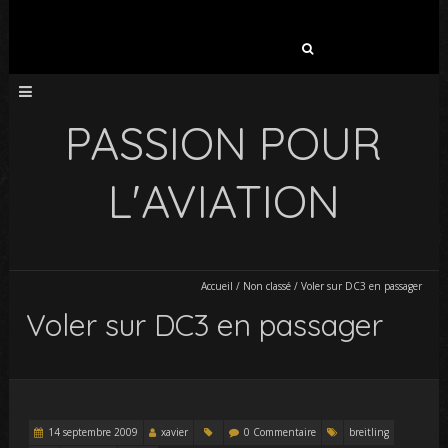
Rechercher :
PASSION POUR
L'AVIATION
Accueil
/
Non classé
/
Voler sur DC3 en passager
Voler sur DC3 en passager
14 septembre 2009
xavier
0 Commentaire
breitling