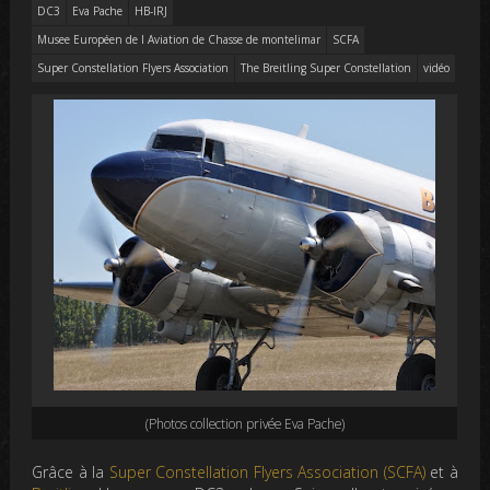
DC3
Eva Pache
HB-IRJ
Musee Européen de l Aviation de Chasse de montelimar
SCFA
Super Constellation Flyers Association
The Breitling Super Constellation
vidéo
(Photos collection privée
Eva Pache)
Grâce à la
Super Constellation Flyers Association
(SCFA)
et à