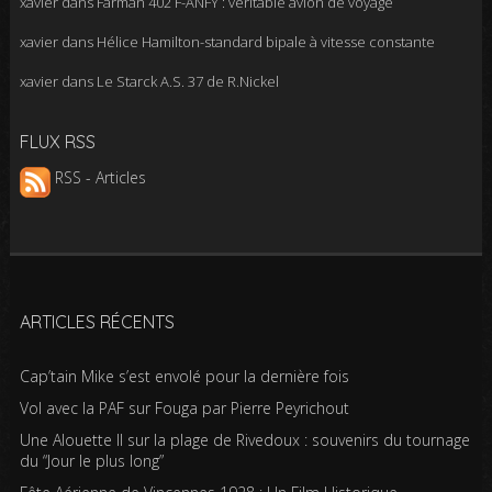
xavier
dans
Farman 402 F-ANFY : véritable avion de voyage
xavier
dans
Hélice Hamilton-standard bipale à vitesse constante
xavier
dans
Le Starck A.S. 37 de R.Nickel
FLUX RSS
RSS - Articles
ARTICLES RÉCENTS
Cap’tain Mike s’est envolé pour la dernière fois
Vol avec la PAF sur Fouga par Pierre Peyrichout
Une Alouette II sur la plage de Rivedoux : souvenirs du tournage
du “Jour le plus long”