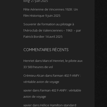
long”
27 juin 2025
Fête Aérienne de Vincennes 1928 : Un
Film Historique
9 juin 2025
Souvenir de formation au pilotage à
l’Aéroclub de Valenciennes – 1963 – par
Patrick Bordier
14 avril 2025
COMMENTAIRES RÉCENTS
Henriet
dans
Marcel Henriet, le pilote aux
33 500 heures de vol
Crémieu-Alcan
dans
Farman 402 F-ANFY :
véritable avion de voyage
xavier
dans
Farman 402 F-ANFY : véritable
avion de voyage
xavier
dans
Hélice Hamilton-standard