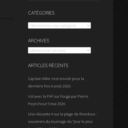
CATÉGORIES
Catégories
Archives
ARCHIVES
ARTICLES RÉCENTS
Cap’tain Mike s’est envolé pour la
dernière fois
6 août 2026
Vol avec la PAF sur Fouga par Pierre
Peyrichout
5 mai 2026
Une Alouette II sur la plage de Rivedoux :
souvenirs du tournage du “Jour le plus