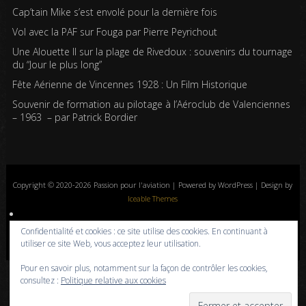
Cap’tain Mike s’est envolé pour la dernière fois
Vol avec la PAF sur Fouga par Pierre Peyrichout
Une Alouette II sur la plage de Rivedoux : souvenirs du tournage
du “Jour le plus long”
Fête Aérienne de Vincennes 1928 : Un Film Historique
Souvenir de formation au pilotage à l’Aéroclub de Valenciennes
– 1963 – par Patrick Bordier
Copyright © 2020-2026 Passion pour l'aviation | Powered by WordPress | Design by
Iceable Themes
Accueil
Blog
Albums photos
Histoires de l’aviation
Contrôle aérien
Confidentialité et cookies : ce site utilise des cookies. En continuant à
Livres
Liens
A propos
Contact
Politique de confidentialité
utiliser ce site Web, vous acceptez leur utilisation.
Pour en savoir plus, notamment sur la façon de contrôler les cookies,
consultez :
Politique relative aux cookies