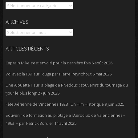
Catégories
Archives
ARCHIVES
ARTICLES RÉCENTS
Cap’tain Mike s’est envolé pour la dernière fois
6 août 2026
Vol avec la PAF sur Fouga par Pierre Peyrichout
5 mai 2026
Une Alouette II sur la plage de Rivedoux : souvenirs du tournage du
“Jour le plus long”
27 juin 2025
Fête Aérienne de Vincennes 1928 : Un Film Historique
9 juin 2025
Souvenir de formation au pilotage à l’Aéroclub de Valenciennes –
1963 – par Patrick Bordier
14 avril 2025