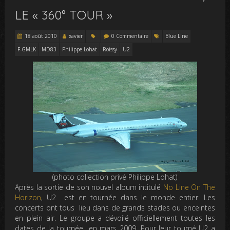
LE « 360° TOUR »
18 août 2010
xavier
0 Commentaire
Blue Line
F-GMLK
MD83
Philippe Lohat
Roissy
U2
(photo collection privé Philippe Lohat)
Après la sortie de son nouvel album intitulé
No Line On The
Horizon
, U2 est en tournée dans le monde entier. Les
concerts ont tous lieu dans de grands stades ou enceintes
en plein air. Le groupe a dévoilé officiellement toutes les
dates de la tournée en mars 2009. Pour leur tourné U2 a