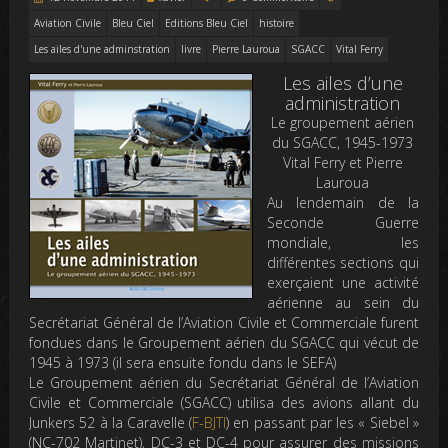
Aviation Civile
Bleu Ciel
Editions Bleu Ciel
histoire
Les ailes d'une adminstration
livre
Pierre Lauroua
SGACC
Vital Ferry
Les ailes d’une
administration
Le groupement aérien
du SGACC, 1945-1973
Vital Ferry et Pierre
Lauroua
Au lendemain de la
Seconde Guerre
mondiale, les
différentes sections qui
exerçaient une activité
aérienne au sein du
Secrétariat Général de l’Aviation Civile et Commerciale furent
fondues dans le Groupement aérien du SGACC qui vécut de
1945 à 1973 (il sera ensuite fondu dans le SEFA)
Le Groupement aérien du Secrétariat Général de l’Aviation
Civile et Commerciale (SGACC) utilisa des avions allant du
Junkers 52 à la Caravelle (
F-BJTI
) en passant par les « Siebel »
(NC-702 Martinet), DC-3 et DC-4 pour assurer des missions