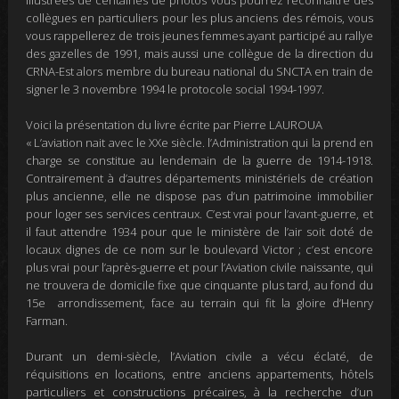
illustrées de centaines de photos vous pourrez reconnaitre des
collègues en particuliers pour les plus anciens des rémois, vous
vous rappellerez de trois jeunes femmes ayant participé au rallye
des gazelles de 1991, mais aussi une collègue de la direction du
CRNA-Est alors membre du bureau national du SNCTA en train de
signer le 3 novembre 1994 le protocole social 1994-1997.
Voici la présentation du livre écrite par Pierre LAUROUA
«
L’aviation nait avec le XXe siècle. l’Administration qui la prend en
charge se constitue au lendemain de la guerre de 1914-1918.
Contrairement à d’autres départements ministériels de création
plus ancienne, elle ne dispose pas d’un patrimoine immobilier
pour loger ses services centraux. C’est vrai pour l’avant-guerre, et
il faut attendre 1934 pour que le ministère de l’air soit doté de
locaux dignes de ce nom sur le boulevard Victor ; c’est encore
plus vrai pour l’après-guerre et pour l’Aviation civile naissante, qui
ne trouvera de domicile fixe que cinquante plus tard, au fond du
15e arrondissement, face au terrain qui fit la gloire d’Henry
Farman.
Durant un demi-siècle, l’Aviation civile a vécu éclaté, de
réquisitions en locations, entre anciens appartements, hôtels
particuliers et constructions précaires, à la recherche d’un