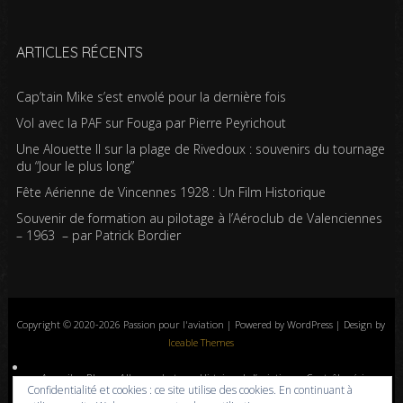
ARTICLES RÉCENTS
Cap’tain Mike s’est envolé pour la dernière fois
Vol avec la PAF sur Fouga par Pierre Peyrichout
Une Alouette II sur la plage de Rivedoux : souvenirs du tournage
du “Jour le plus long”
Fête Aérienne de Vincennes 1928 : Un Film Historique
Souvenir de formation au pilotage à l’Aéroclub de Valenciennes
– 1963 – par Patrick Bordier
Copyright © 2020-2026 Passion pour l'aviation | Powered by WordPress | Design by
Iceable Themes
Accueil
Blog
Albums photos
Histoires de l’aviation
Contrôle aérien
Confidentialité et cookies : ce site utilise des cookies. En continuant à
Livres
Liens
A propos
Contact
Politique de confidentialité