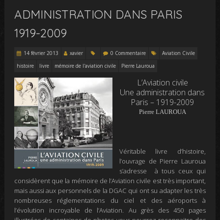
ADMINISTRATION DANS PARIS
1919-2009
14 février 2013
xavier
0 Commentaire
Aviation Civile
histoire
livre
mémoire de l'aviation civile
Pierre Lauroua
L’Aviation civile
Une administration dans
Paris – 1919-2009
Pierre LAUROUA
Véritable livre d’histoire,
l’ouvrage de Pierre Lauroua
s’adresse à tous ceux qui
considèrent que la mémoire de l’Aviation civile est très important,
mais aussi aux personnels de la DGAC qui ont su adapter les très
nombreuses réglementations du ciel et des aéroports à
l’évolution incroyable de l’Aviation. Au grès des 450 pages