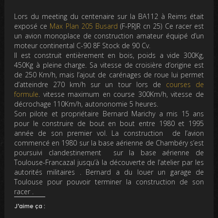
Lors du meeting du centenaire sur la BA112 à Reims était
exposé ce
Max Plan 205 Busard
(F-PRJR cn 25) Ce racer est
un avion monoplace de construction amateur équipé d’un
moteur continental C-90 8F Stock de 90 Cv.
Il est construit entièrement en bois, poids a vide 300Kg,
450Kg à pleine charge. Sa vitesse de croisière d’origine est
de 250 Km/h, mais l’ajout de carénages de roue lui permet
d’atteindre 270 km/h sur un tour lors de
courses de
formule
. vitesse maximum en course 300Km/h, vitesse de
décrochage 110Km/h, autononomie 5 heures.
Son pilote et propriétaire Bernard Marichy a mis 15 ans
pour le construire de bout en bout entre 1980 et 1995
année de son premier vol. La construction de l’avion
commencé en 1980 sur la base aérienne de Chambéry s’est
poursuivi clandestinement sur la base aérienne de
Toulouse-Francazal jusqu’à la découverte de l’atelier par les
autorités militaires . Bernard a du louer un garage de
Toulouse pour pouvoir terminer la construction de son
racer .
J’aime ça :