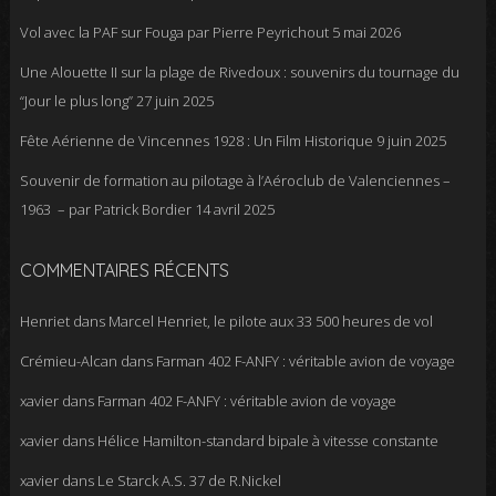
Vol avec la PAF sur Fouga par Pierre Peyrichout
5 mai 2026
Une Alouette II sur la plage de Rivedoux : souvenirs du tournage du
“Jour le plus long”
27 juin 2025
Fête Aérienne de Vincennes 1928 : Un Film Historique
9 juin 2025
Souvenir de formation au pilotage à l’Aéroclub de Valenciennes –
1963 – par Patrick Bordier
14 avril 2025
COMMENTAIRES RÉCENTS
Henriet
dans
Marcel Henriet, le pilote aux 33 500 heures de vol
Crémieu-Alcan
dans
Farman 402 F-ANFY : véritable avion de voyage
xavier
dans
Farman 402 F-ANFY : véritable avion de voyage
xavier
dans
Hélice Hamilton-standard bipale à vitesse constante
xavier
dans
Le Starck A.S. 37 de R.Nickel