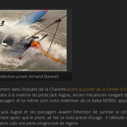
ollection privée Armand Baverel)
merri dans l’estuaire de la Charente (
entre la pointe de la Fumée à F
râce à la maitrise du pilote Jack Augras, ancien mécanicien-navigant
s passagers et lui même sont sortis indemnes de ce Rallye MS893, app
, Jack Augras et ses passagers avaient l’intention de survoler la cô
ment après que le pilote, ait fait sa visite prévol d’usage . A l’altitud
alors subi une perte progressive de régime.