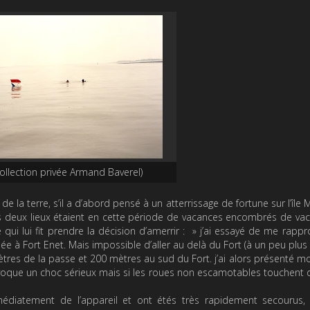
ollection privée Armand Baverel)
de la terre, s’il a d’abord pensé à un atterrissage de fortune sur l’îl
r ces deux lieux étaient en cette période de vacances encombrés de vac
 qui lui fit prendre la décision d’amerrir :
» j’ai essayé de me rappr
mée à Fort Enet. Mais impossible d’aller au delà du Fort (à un peu plu
mètres de la passe et 200 mètres au sud du Fort. j’ai alors présenté m
voque un choc sérieux mais si les roues non escamotables touchent 
diatement de l’appareil et ont étés très rapidement secourus, 