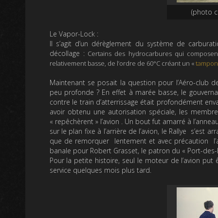
(photo c
Le Vapor-Lock :
Il s’agit d’un dérèglement du système de carburat
décollage :
Certains des hydrocarbures qui composent 
relativement basse, de l’ordre de 60°C créant un «
tampon
Maintenant se posait la question pour l’Aéro-club d
peu profonde ? En effet à marée basse, le gouvernail
contre le train d’atterrissage était profondément envas
avoir obtenu une autorisation spéciale, les membre
« repêchèrent » l’avion . Un bout fut amarré à l’annea
sur le plan fixe à l’arrière de l’avion, le Rallye s’est 
que de remorquer lentement et avec précaution l’av
banale pour Robert Grasset, le patron du « Port-des-
Pour la petite histoire, seul le moteur de l’avion put 
service quelques mois plus tard.