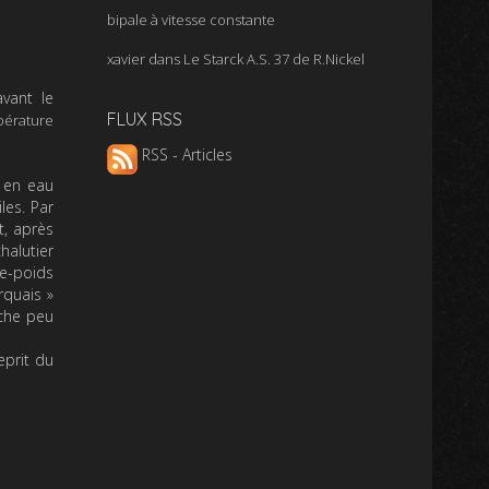
bipale à vitesse constante
xavier
dans
Le Starck A.S. 37 de R.Nickel
vant le
FLUX RSS
pérature
RSS - Articles
t en eau
les. Par
t, après
halutier
re-poids
arquais »
êche peu
eprit du