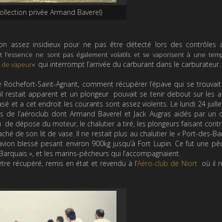
ollection privée Armand Baverel)
ion assez insidieux pour ne pas être détecté lors des contrôles a
l’essence ne sont pas également volatils et se vaporisent à une tem
qui interrompt l’arrivée du carburant dans le carburateur.
 de vapeur
«
e Rochefort-Saint-Agnant, comment récupérer l’épave qui se trouvai
 restait apparent et un plongeur pouvait se tenir debout sur les ai
é et a cet endroit les courants sont assez violents. Le lundi 24 juille
s de l’aéroclub dont Armand Baverel et Jack Augras aidés par un c
u de dépose du moteur, le chalutier a tiré, les plongeurs faisant cont
arraché de son lit de vase. Il ne restait plus au chalutier le « Port-des-B
ion blessé pesant environ 900kg jusqu’à Fort Lupin. Ce fut une p
Barquais », et les marins-pêcheurs qui l’accompagnaient.
être récupéré, remis en état et revendu à l’
Aéro-club de Niort
où il r