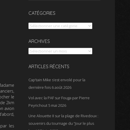
CATÉGORIES
Catégories
Archives
ARCHIVES
ARTICLES RÉCENTS
Cap’tain Mike s’est envolé pour la
e Madame
dernière fois
6 août 2026
anciers,
ocher le
Vol avec la PAF sur Fouga par Pierre
s de 2km
Peyrichout
5 mai 2026
on avion
d’abord,
Une Alouette II sur la plage de Rivedoux :
souvenirs du tournage du “Jour le plus
par les