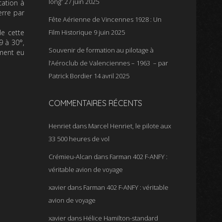
long”
27 juin 2025
cation à
erre par
Fête Aérienne de Vincennes 1928 : Un
de cette
Film Historique
9 juin 2025
9 à 30°,
Souvenir de formation au pilotage à
ement eu
l’Aéroclub de Valenciennes – 1963 – par
Patrick Bordier
14 avril 2025
COMMENTAIRES RÉCENTS
Henriet
dans
Marcel Henriet, le pilote aux
33 500 heures de vol
Crémieu-Alcan
dans
Farman 402 F-ANFY :
véritable avion de voyage
xavier
dans
Farman 402 F-ANFY : véritable
avion de voyage
xavier
dans
Hélice Hamilton-standard