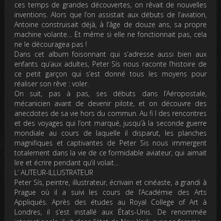
ces temps de grandes découvertes, on rêvait de nouvelles
inventions. Alors que l’on assistait aux débuts de l’aviation,
Antoine construisait déjà, à l’âge de douze ans, sa propre
machine volante… Et même si elle ne fonctionnait pas, cela
ne le découragea pas !
Dans cet album foisonnant qui s’adresse aussi bien aux
enfants qu’aux adultes, Peter Sís nous raconte l’histoire de
ce petit garçon qui s’est donné tous les moyens pour
réaliser son rêve : voler.
On suit, pas à pas, ses débuts dans l’Aéropostale,
mécanicien avant de devenir pilote, et on découvre des
anecdotes de sa vie hors du commun. Au fi l des rencontres
et des voyages qui l’ont marqué, jusqu’à la seconde guerre
mondiale au cours de laquelle il disparut, les planches
magnifiques et captivantes de Peter Sis nous immergent
totalement dans la vie de ce formidable aviateur, qui aimait
lire et écrire pendant qu’il volait…
L’ AUTEUR-ILLUSTRATEUR
Peter Sís, peintre, illustrateur, écrivain et cinéaste, a grandi à
Prague où il a suivi les cours de l’Académie des Arts
Appliqués. Après des études au Royal College of Art à
Londres, il s’est installé aux États-Unis. De renommée