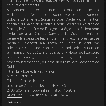
internationale, il vit dans l’état de New York avec sa femme
et leurs deux enfants.
Ses albums ont reçu de nombreux prix, comme le Prix
Andersen pour l’ensemble de son œuvre lors de la Foire de
Bologne 2012, le Prix Sorcières pour Madlenka, la mention
spéciale du Salon de Montreuil pour Les trois Clés d’or de
Prague, le Grand Prix de Bologne (catégorie nonfiction) pour
L’Arbre de la vie, Charles Darwin, et Le Mur, mon enfance
derrière le rideau de fer, a notamment reçu la prestigieuse
médaille Caldecott aux États-Unis. Peter Sís vient par
ailleurs de créer une monumentale tapisserie d’Aubusson
en l’honneur du poète irlandais et prix Nobel de littérature
Seamus Heaney, commandée par U2, Paul Simon et
Amnesty International, qui orne depuis mi avril l’aéroport de
Dublin.
Titre : Le Pilote et le Petit Prince
Auteur : Peter Sís
Editeur ; Grasset Jeunesse
à partir de 7 ans – collection PETER SÍS
270 x 305 mm – couv. reliée – 48 p. – 15.90 €
Nuart : 8211097 – Isbn : 978 2246 787143
J’aime ça :