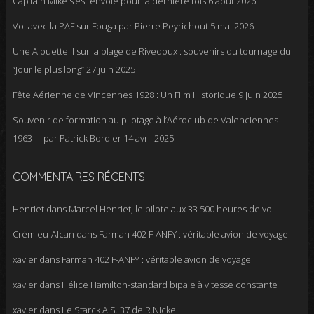
Cap’tain Mike s’est envolé pour la dernière fois
6 août 2026
Vol avec la PAF sur Fouga par Pierre Peyrichout
5 mai 2026
Une Alouette II sur la plage de Rivedoux : souvenirs du tournage du
“Jour le plus long”
27 juin 2025
Fête Aérienne de Vincennes 1928 : Un Film Historique
9 juin 2025
Souvenir de formation au pilotage à l’Aéroclub de Valenciennes –
1963 – par Patrick Bordier
14 avril 2025
COMMENTAIRES RÉCENTS
Henriet
dans
Marcel Henriet, le pilote aux 33 500 heures de vol
Crémieu-Alcan
dans
Farman 402 F-ANFY : véritable avion de voyage
xavier
dans
Farman 402 F-ANFY : véritable avion de voyage
xavier
dans
Hélice Hamilton-standard bipale à vitesse constante
xavier
dans
Le Starck A.S. 37 de R.Nickel