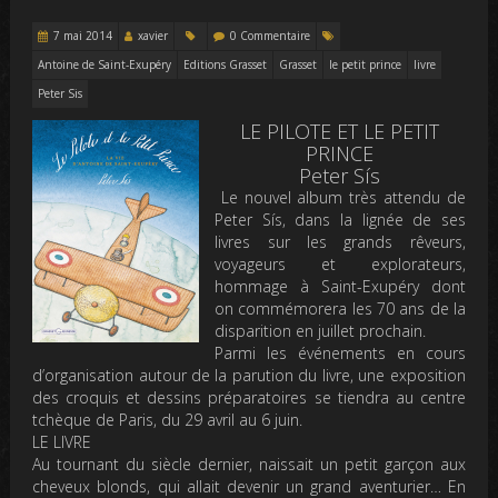
7 mai 2014
xavier
0 Commentaire
Antoine de Saint-Exupéry
Editions Grasset
Grasset
le petit prince
livre
Peter Sis
LE PILOTE ET LE PETIT
PRINCE
Peter Sís
Le nouvel album très attendu de
Peter Sís, dans la lignée de ses
livres sur les grands rêveurs,
voyageurs et explorateurs,
hommage à Saint-Exupéry dont
on commémorera les 70 ans de la
disparition en juillet prochain.
Parmi les événements en cours
d’organisation autour de la parution du livre, une exposition
des croquis et dessins préparatoires se tiendra au centre
tchèque de Paris, du 29 avril au 6 juin.
LE LIVRE
Au tournant du siècle dernier, naissait un petit garçon aux
cheveux blonds, qui allait devenir un grand aventurier… En