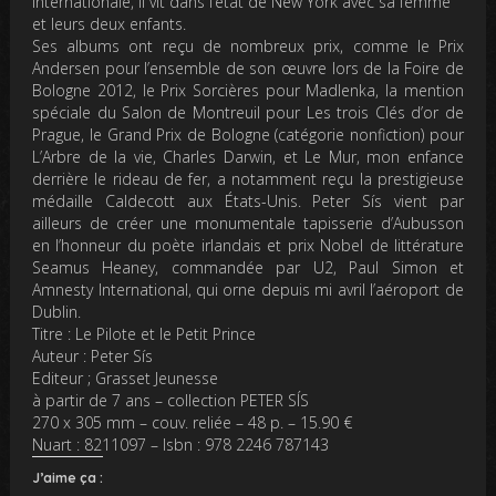
internationale, il vit dans l’état de New York avec sa femme
et leurs deux enfants.
Ses albums ont reçu de nombreux prix, comme le Prix
Andersen pour l’ensemble de son œuvre lors de la Foire de
Bologne 2012, le Prix Sorcières pour Madlenka, la mention
spéciale du Salon de Montreuil pour Les trois Clés d’or de
Prague, le Grand Prix de Bologne (catégorie nonfiction) pour
L’Arbre de la vie, Charles Darwin, et Le Mur, mon enfance
derrière le rideau de fer, a notamment reçu la prestigieuse
médaille Caldecott aux États-Unis. Peter Sís vient par
ailleurs de créer une monumentale tapisserie d’Aubusson
en l’honneur du poète irlandais et prix Nobel de littérature
Seamus Heaney, commandée par U2, Paul Simon et
Amnesty International, qui orne depuis mi avril l’aéroport de
Dublin.
Titre : Le Pilote et le Petit Prince
Auteur : Peter Sís
Editeur ; Grasset Jeunesse
à partir de 7 ans – collection PETER SÍS
270 x 305 mm – couv. reliée – 48 p. – 15.90 €
Nuart : 8211097 – Isbn : 978 2246 787143
J’aime ça :