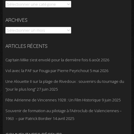
Catégories
Archives
ARCHIVES
ARTICLES RÉCENTS
Cap’tain Mike s’est envolé pour la dernière fois
6 août 2026
Vol avec la PAF sur Fouga par Pierre Peyrichout
5 mai 2026
Une Alouette II sur la plage de Rivedoux : souvenirs du tournage du
“Jour le plus long”
27 juin 2025
Fête Aérienne de Vincennes 1928 : Un Film Historique
9 juin 2025
Souvenir de formation au pilotage à l’Aéroclub de Valenciennes –
1963 – par Patrick Bordier
14 avril 2025