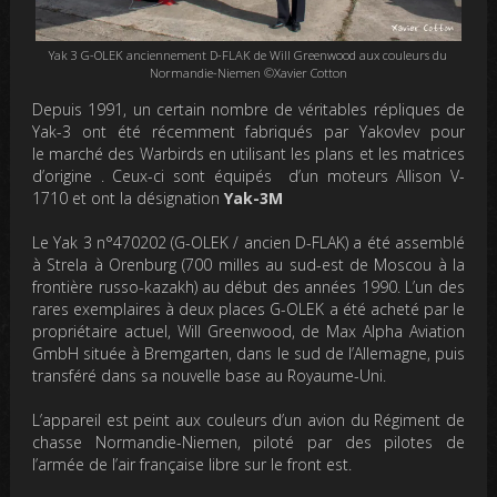
Yak 3 G-OLEK anciennement D-FLAK de Will Greenwood aux couleurs du
Normandie-Niemen ©Xavier Cotton
Depuis 1991, un certain nombre de véritables répliques de
Yak-3 ont été récemment fabriqués par Yakovlev pour
le marché des Warbirds en utilisant les plans et les matrices
d’origine . Ceux-ci sont équipés d’un moteurs Allison V-
1710 et ont la désignation
Yak-3M
Le Yak 3 n°470202 (G-OLEK / ancien D-FLAK) a été assemblé
à Strela à Orenburg (700 milles au sud-est de Moscou à la
frontière russo-kazakh) au début des années 1990. L’un des
rares exemplaires à deux places G-OLEK a été acheté par le
propriétaire actuel, Will Greenwood, de Max Alpha Aviation
GmbH située à Bremgarten, dans le sud de l’Allemagne, puis
transféré dans sa nouvelle base au Royaume-Uni.
L’appareil est peint aux couleurs d’un avion du Régiment de
chasse Normandie-Niemen, piloté par des pilotes de
l’armée de l’air française libre sur le front est.