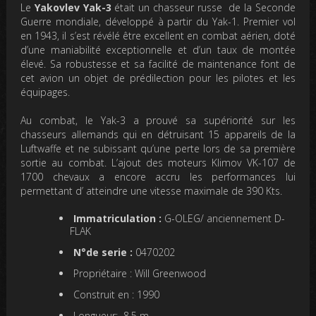
Le
Yakovlev Yak-3
était un chasseur russe de la Seconde
Guerre mondiale, développé à partir du Yak-1. Premier vol
en 1943, il s’est révélé être excellent en combat aérien, doté
d’une maniabilité exceptionnelle et d’un taux de montée
élevé. Sa robustesse et sa facilité de maintenance font de
cet avion un objet de prédilection pour les pilotes et les
équipages.
Au combat, le Yak-3 a prouvé sa supériorité sur les
chasseurs allemands qui en détruisant 15 appareils de la
Luftwaffe et ne subissant qu’une perte lors de sa première
sortie au combat. L’ajout des moteurs Klimov VK-107 de
1700 chevaux a encore accru les performances lui
permettant d’ atteindre une vitesse maximale de 390 Kts.
Immatriculation :
G-OLEG/ anciennement D-
FLAK
N°de serie :
0470202
Propriétaire :
Will Greenwood
Construit en :
1990
Longueur:
8.5 m