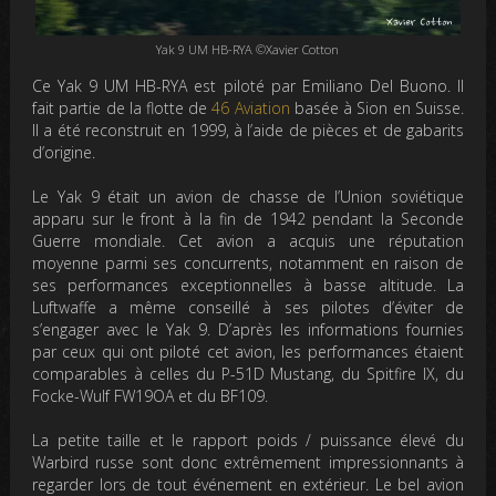
Yak 9 UM HB-RYA ©Xavier Cotton
Ce Yak 9 UM HB-RYA est piloté par
Emiliano Del Buono. Il
fait partie de la flotte de
46 Aviation
basée à Sion en Suisse.
Il a été reconstruit en 1999, à l’aide de pièces et de gabarits
d’origine.
Le Yak 9 était un avion de chasse de l’Union soviétique
apparu sur le front à la fin de 1942 pendant la Seconde
Guerre mondiale. Cet avion a acquis une réputation
moyenne parmi ses concurrents, notamment en raison de
ses performances exceptionnelles à basse altitude.
La
Luftwaffe a même conseillé à ses pilotes d’éviter de
s’engager avec le Yak 9. D’après les informations fournies
par ceux qui ont piloté cet avion, les performances étaient
comparables à celles du P-51D Mustang, du Spitfire IX, du
Focke-Wulf FW19OA et du BF109.
La petite taille et le rapport poids / puissance élevé du
Warbird russe sont donc extrêmement impressionnants à
regarder lors de tout événement en extérieur.
Le bel avion