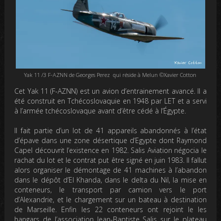
Yak 11 /3 F-AZNN de Georges Perez qui réside à Melun ©Xavier Cotton
Cet Yak 11 (F-AZNN) est un avion d’entrainement avancé. Il a
été construit en Tchécoslovaquie en 1948 par LET et a servi
à l’armée tchécoslovaque avant d’être cédé à l’Égypte.
Il fait partie d’un lot de 41 appareils abandonnés à l’état
d’épave dans une zone désertique d’Egypte dont Raymond
Capel découvrit l’existence en 1982. Salis Aviation négocia le
rachat du lot et le contrat put être signé en juin 1983. Il fallut
alors organiser le démontage de 41 machines à l’abandon
dans le dépôt d’El Khanda, dans le delta du Nil, la mise en
conteneurs, le transport par camion vers le port
d’Alexandrie, et le chargement sur un bateau à destination
de Marseille. Enfin les 22 conteneurs ont rejoint le les
hangars de l’association Jean-Baptiste Salis sur le plateau