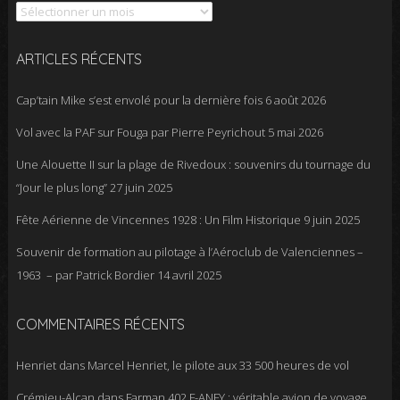
ARTICLES RÉCENTS
Cap’tain Mike s’est envolé pour la dernière fois
6 août 2026
Vol avec la PAF sur Fouga par Pierre Peyrichout
5 mai 2026
Une Alouette II sur la plage de Rivedoux : souvenirs du tournage du
“Jour le plus long”
27 juin 2025
Fête Aérienne de Vincennes 1928 : Un Film Historique
9 juin 2025
Souvenir de formation au pilotage à l’Aéroclub de Valenciennes –
1963 – par Patrick Bordier
14 avril 2025
COMMENTAIRES RÉCENTS
Henriet
dans
Marcel Henriet, le pilote aux 33 500 heures de vol
Crémieu-Alcan
dans
Farman 402 F-ANFY : véritable avion de voyage