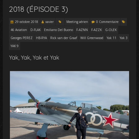
2018 (ÉPISODE 3)
29 octobre 2018
xavier
Meeting aérien
0 Commentaire
46 Aviation
D-FLAK
Emiliano Del Buono
F-AZNN
F-AZZK
G-OLEK
Georges PEREZ
HB-RYA
Rick van der Graaf
Will Greenwood
Yak 11
Yak 3
YAK 9
Yak, Yak, Yak et Yak