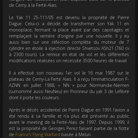
de Cerny à la Ferté-Alais.
Le Yak 11 25-111/05 est devenu la propriété de Pierre
Dague. Celui-ci a décidé de transformer son Yak 11 en
monoplace, fermant la place avant par des capotages et
remplaçant la verrière d’origine par une nouvelle. Il y eu
aussi bien sur une réfection complète du moteur de 7
cylindre en étoile à injection directe Shvetsov ASh21 (760 cv
à 2300 tours). La remise en état de vol et les différentes
modifications réalisées on nécessité 3500 heures de travail.
Il a effectué son nouveau 1er vol le 16 mai 1987 sur le
plateau de Cerny-La Ferté Alais. Il a reçu l’immatriculation F-
AZNN en juillet 1988, « NN » pour Normandie-Niemen
(surnommé aussi NeuNeu) en l’honneur du yak 3 de Lefèvre
dont il porte les couleurs.
Après le décès accidentel de Pierre Dague en 1991 l’avion a
été rendu à sa famille et n’a plus été présenté au public
avant le meeting de la Ferté-Alais de 1997. Depuis 1999, il
est la propriété de Georges Perez faisant partie de la flotte
de
France’s Flying Warbird
basée à Melun.