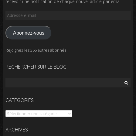
recevoir une notification de chaque nouvel article par email.
Adresse
e-
mail
Abonnez-vous
Rejoignez les 355 autres abonnés
RECHERCHER SUR LE BLOG :
Rechercher :
CATÉGORIES
Catégories
Archives
ARCHIVES