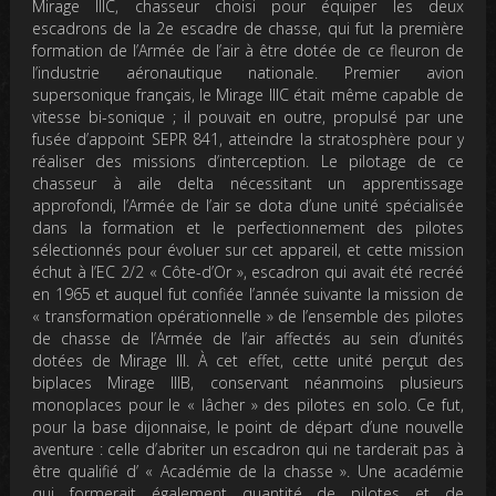
Mirage IIIC, chasseur choisi pour équiper les deux
escadrons de la 2e escadre de chasse, qui fut la première
formation de l’Armée de l’air à être dotée de ce fleuron de
l’industrie aéronautique nationale. Premier avion
supersonique français, le Mirage IIIC était même capable de
vitesse bi-sonique ; il pouvait en outre, propulsé par une
fusée d’appoint SEPR 841, atteindre la stratosphère pour y
réaliser des missions d’interception. Le pilotage de ce
chasseur à aile delta nécessitant un apprentissage
approfondi, l’Armée de l’air se dota d’une unité spécialisée
dans la formation et le perfectionnement des pilotes
sélectionnés pour évoluer sur cet appareil, et cette mission
échut à l’EC 2/2 « Côte-d’Or », escadron qui avait été recréé
en 1965 et auquel fut confiée l’année suivante la mission de
« transformation opérationnelle » de l’ensemble des pilotes
de chasse de l’Armée de l’air affectés au sein d’unités
dotées de Mirage III. À cet effet, cette unité perçut des
biplaces Mirage IIIB, conservant néanmoins plusieurs
monoplaces pour le « lâcher » des pilotes en solo. Ce fut,
pour la base dijonnaise, le point de départ d’une nouvelle
aventure : celle d’abriter un escadron qui ne tarderait pas à
être qualifié d’ « Académie de la chasse ». Une académie
qui formerait également quantité de pilotes et de