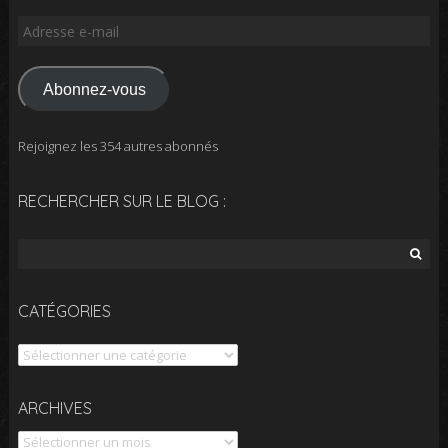
Adresse
e-
mail
Abonnez-vous
Rejoignez les 354 autres abonnés
RECHERCHER SUR LE BLOG :
Rechercher :
CATÉGORIES
Catégories
Archives
ARCHIVES