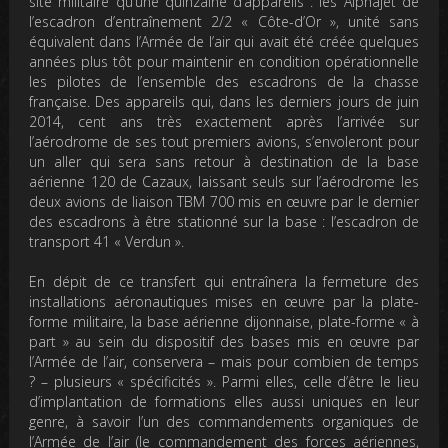
site militaire qu’une quinzaine d’appareils : les Alphajet de
l’escadron d’entraînement 2/2 « Côte-d’Or », unité sans
équivalent dans l’Armée de l’air qui avait été créée quelques
années plus tôt pour maintenir en condition opérationnelle
les pilotes de l’ensemble des escadrons de la chasse
française. Des appareils qui, dans les derniers jours de juin
2014, cent ans très exactement après l’arrivée sur
l’aérodrome de ses tout premiers avions, s’envoleront pour
un aller qui sera sans retour à destination de la base
aérienne 120 de Cazaux, laissant seuls sur l’aérodrome les
deux avions de liaison TBM 700 mis en œuvre par le dernier
des escadrons à être stationné sur la base : l’escadron de
transport 41 « Verdun ».
En dépit de ce transfert qui entraînera la fermeture des
installations aéronautiques mises en œuvre par la plate-
forme militaire, la base aérienne dijonnaise, plate-forme « à
part » au sein du dispositif des bases mis en œuvre par
l’Armée de l’air, conservera – mais pour combien de temps
? – plusieurs « spécificités ». Parmi elles, celle d’être le lieu
d’implantation de formations elles aussi uniques en leur
genre, à savoir l’un des commandements organiques de
l’Armée de l’air (le commandement des forces aériennes,