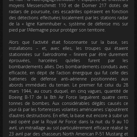
moyens Messerschmitt 110 et de Dornier 217 dotés de
radars de poursuite, ces escadrilles opéraient en fonction
des détections effectuées localement par les stations radar
de la « ligne Kammhuber », système de défense mis sur
pied par l’Allemagne pour protéger son territoire.
Alors que l’activité était foisonnante sur la base, ses
installations – et, avec elles, les troupes qui étaient
stationnées sur l’aérodrome – finirent par être durement
éprouvées, harcelées qu’elles furent par les
bombardements alliés. Des bombardements conduits avec
efficacité, en dépit de l’action énergique qui fut celle des
batteries de défense anti-aérienne positionnées aux
abords immédiats du terrain. Le premier fut celui du 28
mars 1944, au cours duquel, en cinq vagues, quantité de
Boeing B-17 de la 8th Air Force larguèrent quatre cents
tonnes de bombes. Aux considérables dégâts causés ce
jour-là par les forteresses volantes américaines s’ajoutèrent
d’autres destructions. En effet, la base eut encore à subir un
raid opéré par la Royal Air Force dans la nuit du 9 au 10
avril, un mitraillage au sol particulièrement efficace réalisé le
23 avril par des chasseurs North American P-51 Mustang et