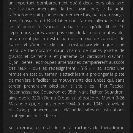
un important bombardement opéré deux jours plus tard
par l’aviation américaine, le tout avant que, le 14 août,
l’aérodrome soit pilonné une dernière fois, par quatre-vingt-
trois Consolidated B-24 Liberator. L’armée allemande dut
se résoudre à évacuer la base, ce qu’elle fit le 10
septembre, après avoir pris soin de la rendre inutilisable,
notamment par la destruction de sa tour de contrôle, de
soutes et d’abris et de son infrastructure électrique. Il ne
resta de l’aérodrome qu’un champ de ruines jonché de
gravats et de ferraille et parsemé de carcasses d’avions.
Dijon libérée, les troupes américaines s’emparèrent aussitôt
des lieux – qu’elles redésignèrent « Y-9 » – et, après une
remise en état du terrain, s’attachèrent à prolonger la piste
de manière à faciliter les mouvements des unités qui, sans
tarder, prendraient pied sur le site : les 111st Tactical
Reconnaissance Squadron et 35th Night Fighter Squadron,
ainsi que le 320th Bomb Group, unité dotée de Martin B-26
Marauder qui, de novembre 1944 à mars 1945, s’envolant
de Dijon, pilonnèrent sans relâche les villes et installations
stratégiques du IIIe Reich.
Si la remise en état des infrastructures de l’aérodrome