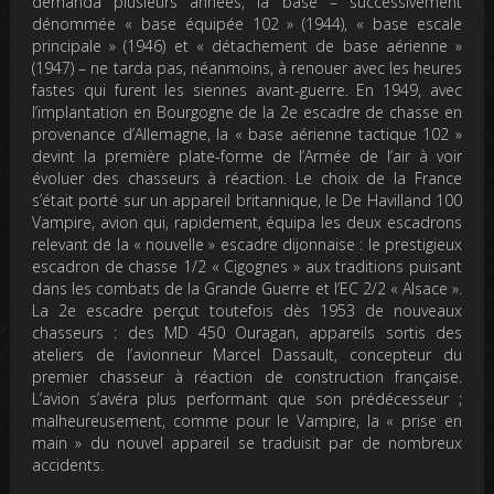
demanda plusieurs années, la base – successivement
dénommée « base équipée 102 » (1944), « base escale
principale » (1946) et « détachement de base aérienne »
(1947) – ne tarda pas, néanmoins, à renouer avec les heures
fastes qui furent les siennes avant-guerre. En 1949, avec
l’implantation en Bourgogne de la 2e escadre de chasse en
provenance d’Allemagne, la « base aérienne tactique 102 »
devint la première plate-forme de l’Armée de l’air à voir
évoluer des chasseurs à réaction. Le choix de la France
s’était porté sur un appareil britannique, le De Havilland 100
Vampire, avion qui, rapidement, équipa les deux escadrons
relevant de la « nouvelle » escadre dijonnaise : le prestigieux
escadron de chasse 1/2 « Cigognes » aux traditions puisant
dans les combats de la Grande Guerre et l’EC 2/2 « Alsace ».
La 2e escadre perçut toutefois dès 1953 de nouveaux
chasseurs : des MD 450 Ouragan, appareils sortis des
ateliers de l’avionneur Marcel Dassault, concepteur du
premier chasseur à réaction de construction française.
L’avion s’avéra plus performant que son prédécesseur ;
malheureusement, comme pour le Vampire, la « prise en
main » du nouvel appareil se traduisit par de nombreux
accidents.