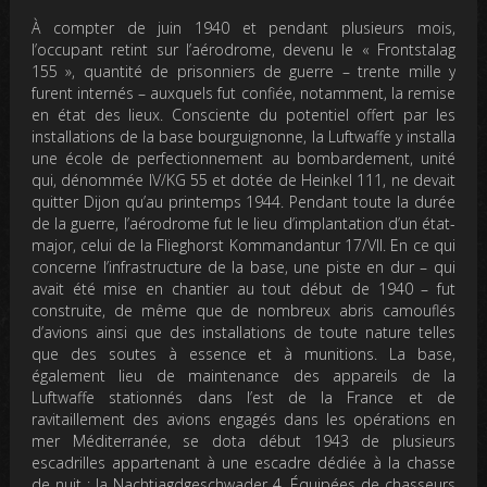
À compter de juin 1940 et pendant plusieurs mois,
l’occupant retint sur l’aérodrome, devenu le « Frontstalag
155 », quantité de prisonniers de guerre – trente mille y
furent internés – auxquels fut confiée, notamment, la remise
en état des lieux. Consciente du potentiel offert par les
installations de la base bourguignonne, la Luftwaffe y installa
une école de perfectionnement au bombardement, unité
qui, dénommée IV/KG 55 et dotée de Heinkel 111, ne devait
quitter Dijon qu’au printemps 1944. Pendant toute la durée
de la guerre, l’aérodrome fut le lieu d’implantation d’un état-
major, celui de la Flieghorst Kommandantur 17/VII. En ce qui
concerne l’infrastructure de la base, une piste en dur – qui
avait été mise en chantier au tout début de 1940 – fut
construite, de même que de nombreux abris camouflés
d’avions ainsi que des installations de toute nature telles
que des soutes à essence et à munitions. La base,
également lieu de maintenance des appareils de la
Luftwaffe stationnés dans l’est de la France et de
ravitaillement des avions engagés dans les opérations en
mer Méditerranée, se dota début 1943 de plusieurs
escadrilles appartenant à une escadre dédiée à la chasse
de nuit : la Nachtjagdgeschwader 4. Équipées de chasseurs