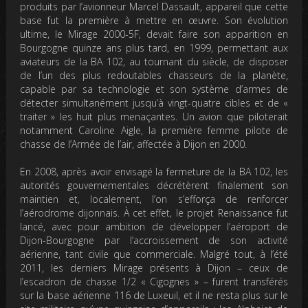
produits par l’avionneur Marcel Dassault, appareil que cette
base fut la première à mettre en œuvre. Son évolution
ultime, le Mirage 2000-5F, devait faire son apparition en
Bourgogne quinze ans plus tard, en 1999, permettant aux
aviateurs de la BA 102, au tournant du siècle, de disposer
de l’un des plus redoutables chasseurs de la planète,
capable par sa technologie et son système d’armes de
détecter simultanément jusqu’à vingt-quatre cibles et de «
traiter » les huit plus menaçantes. Un avion que piloterait
notamment Caroline Aigle, la première femme pilote de
chasse de l’Armée de l’air, affectée à Dijon en 2000.
En 2008, après avoir envisagé la fermeture de la BA 102, les
autorités gouvernementales décrétèrent finalement son
maintien et, localement, l’on s’efforça de renforcer
l’aérodrome dijonnais. À cet effet, le projet Renaissance fut
lancé, avec pour ambition de développer l’aéroport de
Dijon-Bourgogne par l’accroissement de son activité
aérienne, tant civile que commerciale. Malgré tout, à l’été
2011, les derniers Mirage présents à Dijon – ceux de
l’escadron de chasse 1/2 « Cigognes » – furent transférés
sur la base aérienne 116 de Luxeuil, et il ne resta plus sur le