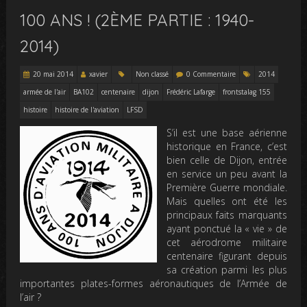
100 ANS ! (2ÈME PARTIE : 1940-
2014)
20 mai 2014
xavier
Non classé
0 Commentaire
2014
armée de l'air
BA102
centenaire
dijon
Frédéric Lafarge
frontstalag 155
histoire
histoire de l'aviation
LFSD
S’il est une base aérienne
historique en France, c’est
bien celle de Dijon, entrée
en service un peu avant la
Première Guerre mondiale.
Mais quelles ont été les
principaux faits marquants
ayant ponctué la « vie » de
cet aérodrome militaire
centenaire figurant depuis
sa création parmi les plus
importantes plates-formes aéronautiques de l’Armée de
l’air ?