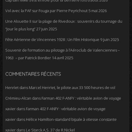
Vol avec la PAF sur Fouga par Pierre Peyrichout
5 mai 2026
Une Alouette II sur la plage de Rivedoux : souvenirs du tournage du
“Jour le plus long”
27 juin 2025
Fête Aérienne de Vincennes 1928 : Un Film Historique
9 juin 2025
Souvenir de formation au pilotage à l’Aéroclub de Valenciennes –
1963 – par Patrick Bordier
14 avril 2025
COMMENTAIRES RÉCENTS
Henriet
dans
Marcel Henriet, le pilote aux 33 500 heures de vol
Crémieu-Alcan
dans
Farman 402 F-ANFY : véritable avion de voyage
xavier
dans
Farman 402 F-ANFY : véritable avion de voyage
xavier
dans
Hélice Hamilton-standard bipale à vitesse constante
xavier
dans
Le Starck A.S. 37 de R.Nickel