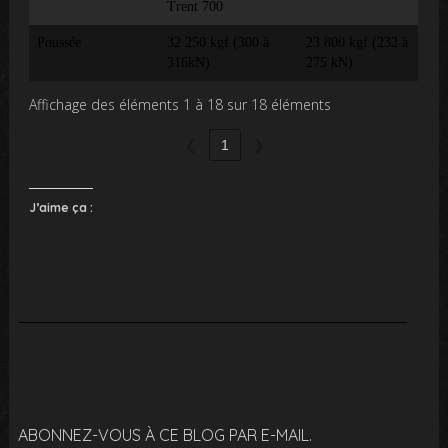
Trent 700
Poussée
32 250 kgf (300 à
23 800 kgf (232 à
316kN)
275 kN)
Affichage des éléments 1 à 18 sur 18 éléments
❮
1
❯
J’aime ça :
ABONNEZ-VOUS À CE BLOG PAR E-MAIL.