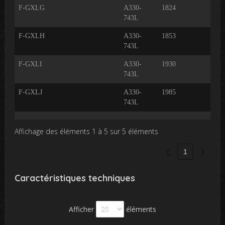
F-GXLG
A330-
1824
19 
743L
19
F-GXLH
A330-
1853
15
743L
19
F-GXLI
A330-
1930
02 
743L
20
F-GXLJ
A330-
1985
743L
Affichage des éléments 1 à 5 sur 5 éléments
❮
1
❯
Caractéristiques techniques
Afficher
éléments