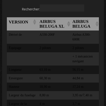
Rechercher:
AIRBUS
AIRBUS
VERSION
BELUGA XL
BELUGA
Dérivé de
A330-200F
Airbus A300-
600R
Équipage
2 pilotes
2 pilotes
+ 1 mécanicien
navigant
Longueur
63,10 m
56,15 m
Envergure
60,30 m
44,84 m
Hauteur
18,90 m
17,24 m
Largeur du fuselage
8,80 m
3,95 m/7,40 m
Largeur de la
4 m
3,7 m