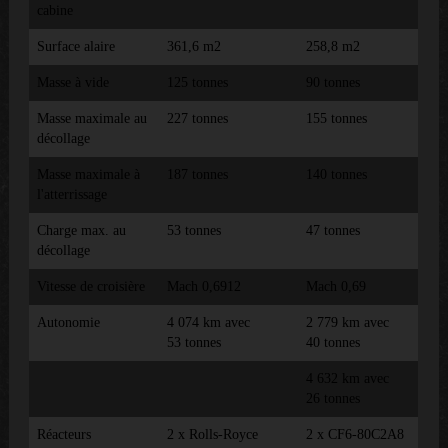
cabine
Surface alaire
361,6 m2
258,8 m2
Masse à vide
125 tonnes
90 tonnes
Masse maximale au
227 tonnes
155 tonnes
décollage
Masse maximale à
187 tonnes
140 tonnes
l'atterrissage
Charge max. au
53 tonnes
47 tonnes
décollage
Vitesse de croisière
Mach 0,6912
Mach 0,69
Autonomie
4 074 km avec
2 779 km avec
53 tonnes
40 tonnes
4 632 km avec
26 tonnes
Réacteurs
2 x Rolls-Royce
2 x CF6-80C2A8