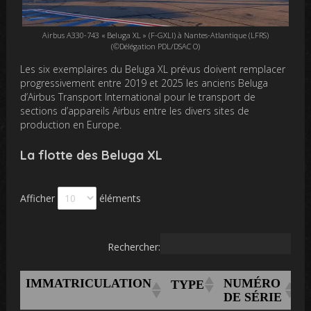
Airbus A330-743 « Beluga XL » (F-GXLI) à Nantes-Atlantique (LFRS)
(©Délégation PDL/DSAC O)
Les six exemplaires du Beluga XL prévus doivent remplacer
progressivement entre 2019 et 2025 les anciens Beluga
d’Airbus Transport International pour le transport de
sections d’appareils Airbus entre les divers sites de
production en Europe.
La flotte des Beluga XL
Afficher
éléments
Rechercher:
IMMATRICULATION
NUMÉRO
1
TYPE
DE SÉRIE
V