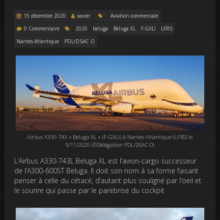
15 décembre 2020
xavier
Aviation commerciale
0 Commentaire
2020
beluga
Beluga XL
F-GXLI
LFRS
Nantes-Atlantique
PDL/DSAC O
Airbus A330-743 « Beluga XL » (F-GXLI) à Nantes-Atlantique (LFRS) le
5/11/2020 (©Délégation PDL/DSAC O)
L’Airbus A330-743L Beluga XL est l’avion-cargo successeur
de l’A300-600ST Beluga. Il doit son nom à sa forme faisant
penser à celle du cétacé, d’autant plus souligné par l’oeil et
le sourire qui passe par le parebrise du cockpit