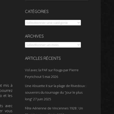
CATÉGORIES
Catégories
Archives
ARCHIVES
ARTICLES RÉCENTS
Vol avec la PAF sur Fouga par Pierre
Peyrichout
5 mai 2026
nt mis à
Une Alouette II sur la plage de Rivedoux :
 pourrez
souvenirs du tournage du “Jour le plus
o et les
long”
27 juin 2025
ts avec
Fête Aérienne de Vincennes 1928 : Un
er vous