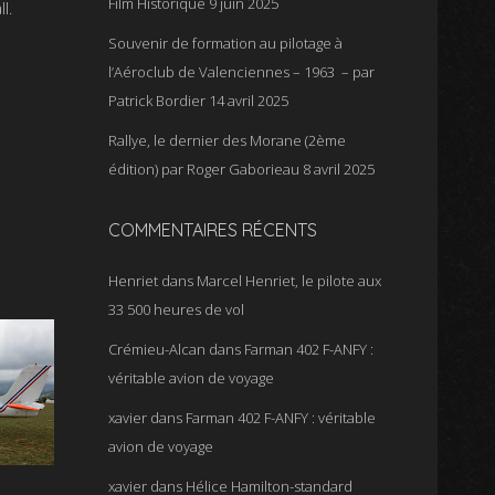
Film Historique
9 juin 2025
l.
Souvenir de formation au pilotage à
l’Aéroclub de Valenciennes – 1963 – par
Patrick Bordier
14 avril 2025
Rallye, le dernier des Morane (2ème
édition) par Roger Gaborieau
8 avril 2025
COMMENTAIRES RÉCENTS
Henriet
dans
Marcel Henriet, le pilote aux
33 500 heures de vol
Crémieu-Alcan
dans
Farman 402 F-ANFY :
véritable avion de voyage
xavier
dans
Farman 402 F-ANFY : véritable
avion de voyage
xavier
dans
Hélice Hamilton-standard