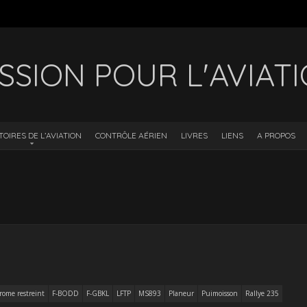
SSION POUR L'AVIAT
TOIRES DE L’AVIATION
CONTRÔLE AÉRIEN
LIVRES
LIENS
A PROPOS
rome restreint
F-BODD
F-GBKL
LFTP
MS893
Planeur
Puimoisson
Rallye 235