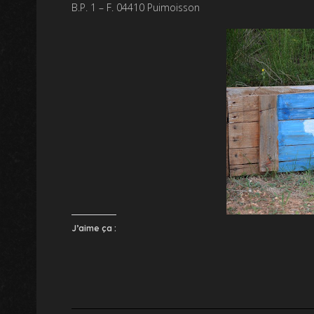
B.P. 1 – F. 04410 Puimoisson
J’aime ça :