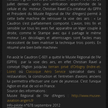
juillet dernier, après une vérification approfondie de la
cellule et du moteur, Christian Ravel (Co-créateur du GPPA
et
Président du Musée Régional de lʼAir d’Angers) permit à
cette belle machine de retrouver la voie des airs :
«
Le
Caudron s’est parfaitement comporté. L’avion, très fin et
sensible sur tous les axes fait apparaître un léger couple à
droite, comme le Stampe avec qui il partage le même
moteur. Les décollages et atterrissages sont faciles mais
nécessitent de bien maitriser la technique trois points. En
résumé une bien belle machine
«
Fin août le Caudron C-601 a quitté le Musée Régional de l’Air
(GPPA) par la voie des airs, en effet Christian Ravel a
convoyé l’Aiglon jusqu’au
terrain privé d’Orbigny (Indre-et-
Loire)
où
Classique Aéro Service
spécialisé dans la
restauration, la construction et l’entretien d’avions anciens
lui permettra effectuer une cure de jeunesse. C’est l’unique
Aiglon en état de vol en France.
Source des informations :
Musée Régional de l’Air d’Angers :
http://www.musee-
aviation-angers.fr
Info-pilote n°678 septembre 2012