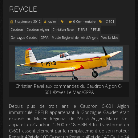
REVOLE
8 septembre 2012
xavier
0 Commentaire
C-601
Caudron
Caudron Aiglon
Christian Ravel
F-BFLB
F-PFLB
Gonzague Gaudet
GPPA
Musée Régional de l'Air d'Angers
Yves Le Mao
Christian Ravel aux commandes du Caudron Aiglon C-
601 ©Yves Le Mao/GPPA
Depuis plus de trois ans le Caudron C-601 Aiglon
immatriculé F-PFLB appartenant à Gonzague Gaudet était
exposé au Musée Régional de l’Air à Angers-Marcé. Cet
appareil ex-Caudron C-600 n°18 F-BFLB fut transformé en
C-601 essentiellement par le remplacement de son moteur
Renault 4Pgi de 100 Cv par un Renault 4Pei de 140 Cv . Le 24