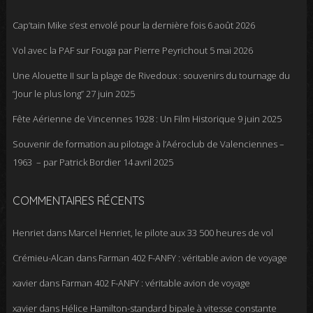
Cap’tain Mike s’est envolé pour la dernière fois
6 août 2026
Vol avec la PAF sur Fouga par Pierre Peyrichout
5 mai 2026
Une Alouette II sur la plage de Rivedoux : souvenirs du tournage du
“Jour le plus long”
27 juin 2025
Fête Aérienne de Vincennes 1928 : Un Film Historique
9 juin 2025
Souvenir de formation au pilotage à l’Aéroclub de Valenciennes –
1963 – par Patrick Bordier
14 avril 2025
COMMENTAIRES RÉCENTS
Henriet
dans
Marcel Henriet, le pilote aux 33 500 heures de vol
Crémieu-Alcan
dans
Farman 402 F-ANFY : véritable avion de voyage
xavier
dans
Farman 402 F-ANFY : véritable avion de voyage
xavier
dans
Hélice Hamilton-standard bipale à vitesse constante