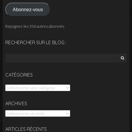
mail
Abonnez-vous
Rejoignez les 354 autres abonnés
RECHERCHER SUR LE BLOG :
Rechercher :
CATÉGORIES
Catégories
Archives
ARCHIVES
ARTICLES RÉCENTS