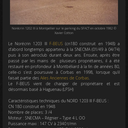
Norécrin 1202 III à Montpellier sur le parking du SFACT en octobre 1982 ©
Xavier Cotton
Le Norécrin 1203 III
F-BEUS
(cn180 construit en 1948) a
d’abord longtemps appartenu à la SNECMA (01/49 à 04/74)
puis à son aéroclub durant deux ans. Ensuite, après être
passé par les mains de plusieurs propriétaires, il a été
restauré en profondeur à Montbéliard à la fin de années 80,
celle-ci s’est poursuivie à Corbas en 1998, lorsque qu’il
faisait partie des
Ailes Anciennes de Corbas
.
Le F-BEUS vient de changer de propriétaire et est
désormais basé à Haguenau (LFSH)
Caractéristiques techniques du NORD 1203 III F-BEUS :
CN 180 construit en 1948
Nombre de places: 3 /4
Moteur : SNECMA – Régnier – Type 4 L OO
Puissance maxi : 147 CV à 2340 t/mn