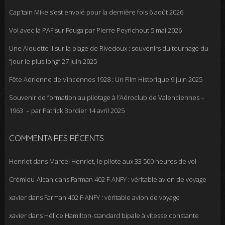
Cap’tain Mike s’est envolé pour la dernière fois
6 août 2026
Vol avec la PAF sur Fouga par Pierre Peyrichout
5 mai 2026
Une Alouette II sur la plage de Rivedoux : souvenirs du tournage du
“Jour le plus long”
27 juin 2025
Fête Aérienne de Vincennes 1928 : Un Film Historique
9 juin 2025
Souvenir de formation au pilotage à l’Aéroclub de Valenciennes –
1963 – par Patrick Bordier
14 avril 2025
COMMENTAIRES RÉCENTS
Henriet
dans
Marcel Henriet, le pilote aux 33 500 heures de vol
Crémieu-Alcan
dans
Farman 402 F-ANFY : véritable avion de voyage
xavier
dans
Farman 402 F-ANFY : véritable avion de voyage
xavier
dans
Hélice Hamilton-standard bipale à vitesse constante