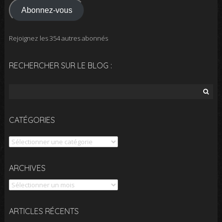
mail
Abonnez-vous
Rejoignez les 354 autres abonnés
RECHERCHER SUR LE BLOG :
Rechercher :
CATÉGORIES
Catégories
Archives
ARCHIVES
ARTICLES RÉCENTS