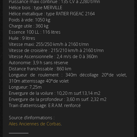
Puissance maxi continue : 135 CV à 2280 t/mn
Hélice bois : type MERVILLE
Hélice métallique : type RATIER FIGEAC 2164
Poids à vide: 1050 kg
Charge utile : 360 kg
Essence 100 LL : 116 litres
Huile : 9 litres
Vitesse maxi: 255/250 km/h à 2160 t/mn
Vitesse de croisière : 215/210 km/h à 2160 t/mn
Vitesse Ascensionnelle : 2,4 m/s de 0 à 360m
Autonomie: 3,9 h sans réserve
Distance franchissable : 860 km
Longueur de roulement : 340m décollage 20°de volet,
310m atterrissage 40°de volet
Longueur: 7,25m
Envergure de la voilure : 10,20 m surf.13,14 m2
Envergure de la profondeur : 3,60 m surf. 2,32 m2
Train d’atterrissage: E.R.A.M. renforcé
Source d’informations :
Ailes Anciennes de Corbas
.