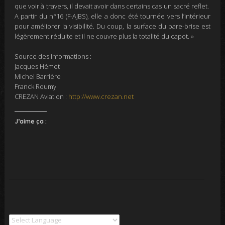
que voir à travers, il devait avoir dans certains cas un sacré reflet.
A partir du n°16 (F-AJBS), elle a donc été tournée vers l’intérieur
pour améliorer la visibilité. Du coup, la surface du pare-brise est
légèrement réduite et il ne couvre plus la totalité du capot
. »
Source des informations :
Jacques Hémet
Michel Barrière
Franck Roumy
CREZAN Aviation :
http://www.crezan.net
J’aime ça :