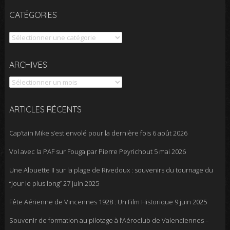
CATÉGORIES
Catégories
Archives
ARCHIVES
ARTICLES RÉCENTS
Cap’tain Mike s’est envolé pour la dernière fois
6 août 2026
Vol avec la PAF sur Fouga par Pierre Peyrichout
5 mai 2026
Une Alouette II sur la plage de Rivedoux : souvenirs du tournage du
“Jour le plus long”
27 juin 2025
Fête Aérienne de Vincennes 1928 : Un Film Historique
9 juin 2025
Souvenir de formation au pilotage à l’Aéroclub de Valenciennes –