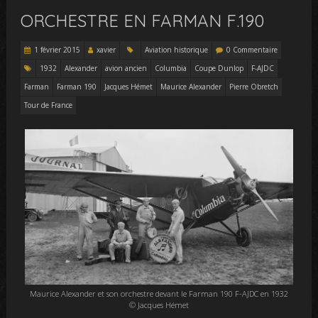
ORCHESTRE EN FARMAN F.190
1 février 2015
xavier
Aviation historique
0 Commentaire
1932
Alexander
avion ancien
Columbia
Coupe Dunlop
F-AJDC
Farman
Farman 190
Jacques Hémet
Maurice Alexander
Pierre Obretch
Tour de France
Maurice Alexander et son orchestre devant le Farman 190 F-AJDC en 1932
© Jacques Hémet