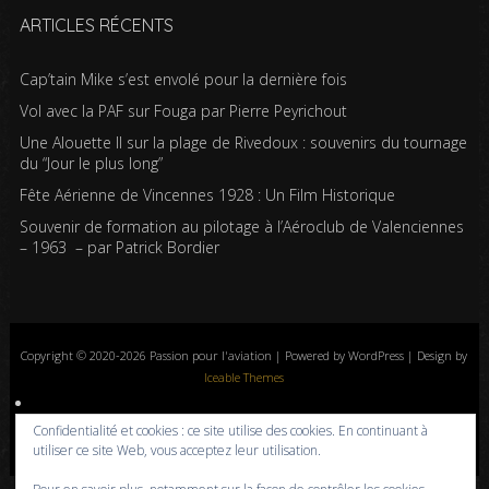
ARTICLES RÉCENTS
Cap’tain Mike s’est envolé pour la dernière fois
Vol avec la PAF sur Fouga par Pierre Peyrichout
Une Alouette II sur la plage de Rivedoux : souvenirs du tournage
du “Jour le plus long”
Fête Aérienne de Vincennes 1928 : Un Film Historique
Souvenir de formation au pilotage à l’Aéroclub de Valenciennes
– 1963 – par Patrick Bordier
Copyright © 2020-2026 Passion pour l'aviation | Powered by WordPress | Design by
Iceable Themes
Accueil
Blog
Albums photos
Histoires de l’aviation
Contrôle aérien
Confidentialité et cookies : ce site utilise des cookies. En continuant à
Livres
Liens
A propos
Contact
Politique de confidentialité
utiliser ce site Web, vous acceptez leur utilisation.