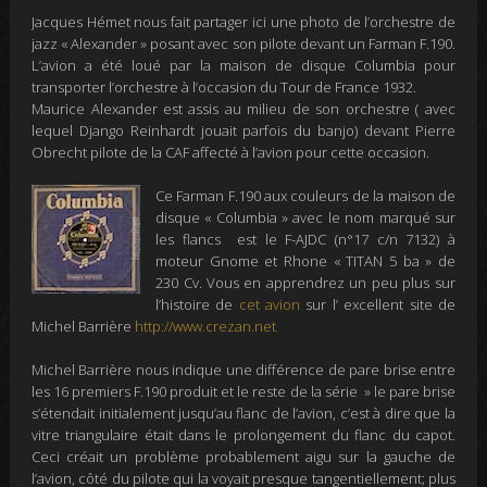
Jacques Hémet nous fait partager ici une photo de l’orchestre de
jazz « Alexander » posant avec son pilote devant un Farman F.190.
L’avion a été loué par la maison de disque Columbia pour
transporter l’orchestre à l’occasion du Tour de France 1932.
Maurice Alexander est assis au milieu de son orchestre (
avec
lequel Django Reinhardt jouait parfois du banjo)
devant Pierre
Obrecht pilote de la CAF affecté à l’avion pour cette occasion.
Ce Farman F.190 aux couleurs de la maison de
disque « Columbia » avec le nom marqué sur
les flancs est le F-AJDC (n°17 c/n 7132) à
moteur Gnome et Rhone « TITAN 5 ba » de
230 Cv. Vous en apprendrez un peu plus sur
l’histoire de
cet avion
sur l’ excellent site de
Michel Barrière
http://www.crezan.net
Michel Barrière nous indique une différence de pare brise entre
les 16 premiers F.190 produit et le reste de la série » l
e pare brise
s’étendait initialement jusqu’au flanc de l’avion, c’est à dire que la
vitre triangulaire était dans le prolongement du flanc du capot.
Ceci créait un problème probablement aigu sur la gauche de
l’avion, côté du pilote qui la voyait presque tangentiellement; plus