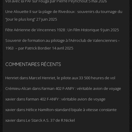
Vol avec la PAF sur Fouga par Pierre Peyrichout
5 mai 2026
Une Alouette II sur la plage de Rivedoux : souvenirs du tournage du
“Jour le plus long”
27 juin 2025
Fête Aérienne de Vincennes 1928 : Un Film Historique
9 juin 2025
Souvenir de formation au pilotage à l’Aéroclub de Valenciennes –
1963 – par Patrick Bordier
14 avril 2025
COMMENTAIRES RÉCENTS
Henriet
dans
Marcel Henriet, le pilote aux 33 500 heures de vol
Crémieu-Alcan
dans
Farman 402 F-ANFY : véritable avion de voyage
xavier
dans
Farman 402 F-ANFY : véritable avion de voyage
xavier
dans
Hélice Hamilton-standard bipale à vitesse constante
xavier
dans
Le Starck A.S. 37 de R.Nickel