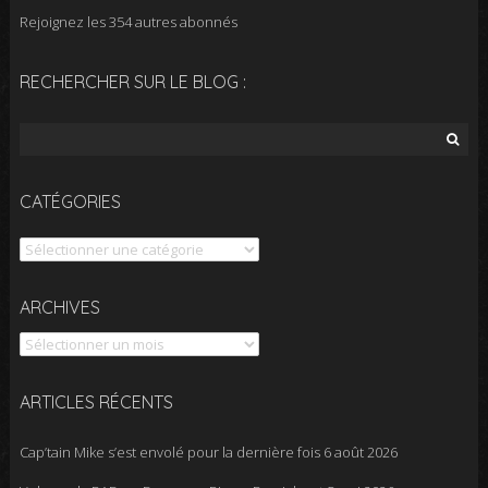
Rejoignez les 354 autres abonnés
RECHERCHER SUR LE BLOG :
Rechercher :
CATÉGORIES
Catégories
Archives
ARCHIVES
ARTICLES RÉCENTS
Cap’tain Mike s’est envolé pour la dernière fois
6 août 2026