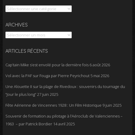
Catégories
Archives
ARCHIVES
ARTICLES RÉCENTS
Cap’tain Mike s’est envolé pour la dernière fois
6 août 2026
Vol avec la PAF sur Fouga par Pierre Peyrichout
5 mai 2026
Une Alouette II sur la plage de Rivedoux : souvenirs du tournage du
“Jour le plus long”
27 juin 2025
Fête Aérienne de Vincennes 1928 : Un Film Historique
9 juin 2025
Souvenir de formation au pilotage à l’Aéroclub de Valenciennes –
1963 – par Patrick Bordier
14 avril 2025