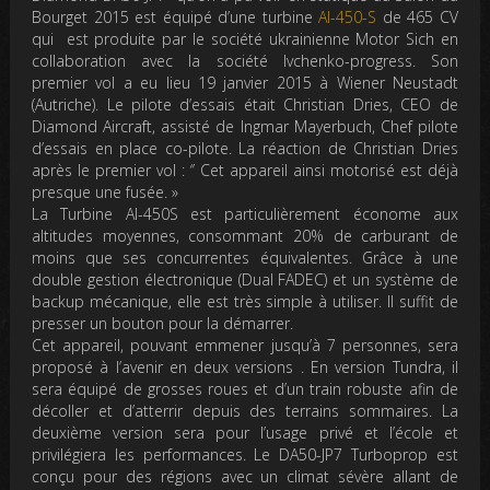
Bourget 2015 est équipé d’une turbine
AI-450-S
de 465 CV
qui est produite par le société ukrainienne Motor Sich en
collaboration avec la société Ivchenko-progress. Son
premier vol a eu lieu 19 janvier 2015 à Wiener Neustadt
(Autriche). Le pilote d’essais était Christian Dries, CEO de
Diamond Aircraft, assisté de Ingmar Mayerbuch, Chef pilote
d’essais en place co-pilote. La réaction de Christian Dries
après le premier vol : ‘’ Cet appareil ainsi motorisé est déjà
presque une fusée. »
La Turbine AI-450S est particulièrement économe aux
altitudes moyennes, consommant 20% de carburant de
moins que ses concurrentes équivalentes. Grâce à une
double gestion électronique (Dual FADEC) et un système de
backup mécanique, elle est très simple à utiliser. Il suffit de
presser un bouton pour la démarrer.
Cet appareil, pouvant emmener jusqu’à 7 personnes, sera
proposé à l’avenir en deux versions . En version Tundra, il
sera équipé de grosses roues et d’un train robuste afin de
décoller et d’atterrir depuis des terrains sommaires. La
deuxième version sera pour l’usage privé et l’école et
privilégiera les performances. Le DA50-JP7 Turboprop est
conçu pour des régions avec un climat sévère allant de