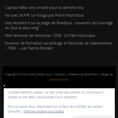
Cap’tain Mike s’est envolé pour la dernière fois
Vol avec la PAF sur Fouga par Pierre Peyrichout
Une Alouette II sur la plage de Rivedoux : souvenirs du tournage
du “Jour le plus long”
Fête Aérienne de Vincennes 1928 : Un Film Historique
Souvenir de formation au pilotage à l’Aéroclub de Valenciennes
– 1963 – par Patrick Bordier
Copyright © 2020-2026 Passion pour l'aviation | Powered by WordPress | Design by
Iceable Themes
Accueil
Blog
Albums photos
Histoires de l’aviation
Contrôle aérien
Confidentialité et cookies : ce site utilise des cookies. En continuant à
Livres
Liens
A propos
Contact
Politique de confidentialité
utiliser ce site Web, vous acceptez leur utilisation.
Pour en savoir plus, notamment sur la façon de contrôler les cookies,
consultez :
Politique relative aux cookies