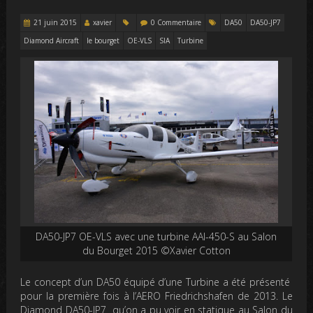
21 juin 2015
xavier
0 Commentaire
DA50
DA50-JP7
Diamond Aircraft
le bourget
OE-VLS
SIA
Turbine
DA50-JP7 OE-VLS avec une turbine AAI-450-S au Salon
du Bourget 2015 ©Xavier Cotton
Le concept d’un DA50 équipé d’une Turbine a été présenté
pour la première fois à l’AERO Friedrichshafen de 2013. Le
Diamond DA50-JP7 qu’on a pu voir en statique au Salon du