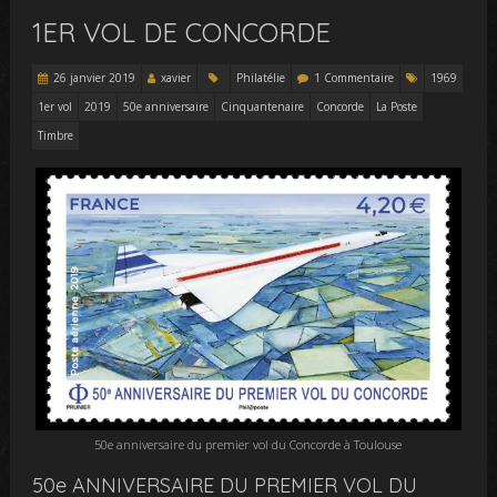
1ER VOL DE CONCORDE
26 janvier 2019
xavier
Philatélie
1 Commentaire
1969
1er vol
2019
50e anniversaire
Cinquantenaire
Concorde
La Poste
Timbre
50e anniversaire du premier vol du Concorde à Toulouse
50e ANNIVERSAIRE DU PREMIER VOL DU