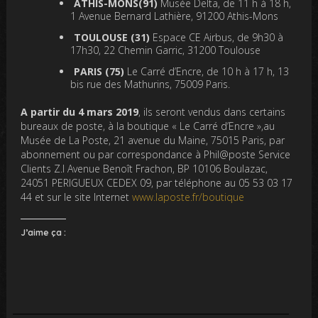
ATHIS-MONS(91)
Musée Delta, de 11 h à 18 h,
1 Avenue Bernard Lathière, 91200 Athis-Mons
TOULOUSE (31)
Espace CE Airbus, de 9h30 à
17h30, 22 Chemin Garric, 31200 Toulouse
PARIS (75)
Le Carré d’Encre, de 10 h à 17 h, 13
bis rue des Mathurins, 75009 Paris.
A partir du 4 mars 2019
, ils seront vendus dans certains
bureaux de poste, à la boutique « Le Carré d’Encre »,au
Musée de La Poste, 21 avenue du Maine, 75015 Paris, par
abonnement ou par correspondance à Phil@poste Service
Clients Z.I Avenue Benoît Frachon, BP 10106 Boulazac,
24051 PERIGUEUX CEDEX 09, par téléphone au 05 53 03 17
44 et sur le site Internet
www.laposte.fr/boutique
J’aime ça :