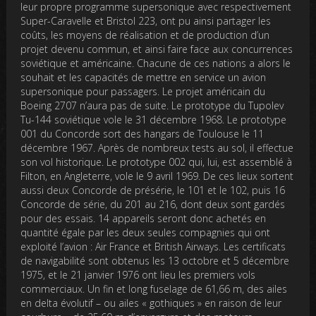
leur propre programme supersonique avec respectivement
Super-Caravelle et Bristol 223, ont pu ainsi partager les
coûts, les moyens de réalisation et de production d’un
projet devenu commun, et ainsi faire face aux concurrences
soviétique et américaine. Chacune de ces nations a alors le
souhait et les capacités de mettre en service un avion
supersonique pour passagers. Le projet américain du
Boeing 2707 n’aura pas de suite. Le prototype du Tupolev
Tu-144 soviétique vole le 31 décembre 1968. Le prototype
001 du Concorde sort des hangars de Toulouse le 11
décembre 1967. Après de nombreux tests au sol, il effectue
son vol historique. Le prototype 002 qui, lui, est assemblé à
Filton, en Angleterre, vole le 9 avril 1969. De ces lieux sortent
aussi deux Concorde de présérie, le 101 et le 102, puis 16
Concorde de série, du 201 au 216, dont deux sont gardés
pour des essais. 14 appareils seront donc achetés en
quantité égale par les deux seules compagnies qui ont
exploité l’avion : Air France et British Airways. Les certificats
de navigabilité sont obtenus les 13 octobre et 5 décembre
1975, et le 21 janvier 1976 ont lieu les premiers vols
commerciaux. Un fin et long fuselage de 61,66 m, des ailes
en delta évolutif – ou ailes « gothiques » en raison de leur