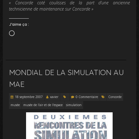
« Concorde coté coulisses de la part d’une ancienne
technicienne de maintenance sur Concorde »
J’aime ça :
Chargement…
MONDIAL DE LA SIMULATION AU
MAE
18 septembre 2007
xavier
0 Commentaire
Concorde
musée
musée de l'air et de l'espace
simulation