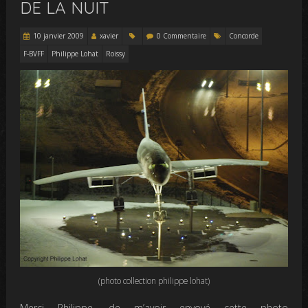
DE LA NUIT
10 janvier 2009
xavier
0 Commentaire
Concorde
F-BVFF
Philippe Lohat
Roissy
(photo collection philippe lohat)
Merci Philippe, de m’avoir envoyé cette photo