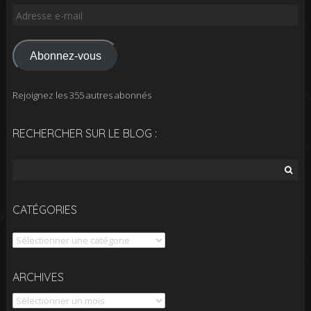
Adresse
e-
mail
Abonnez-vous
Rejoignez les 355 autres abonnés
RECHERCHER SUR LE BLOG :
Rechercher :
CATÉGORIES
Catégories
Archives
ARCHIVES