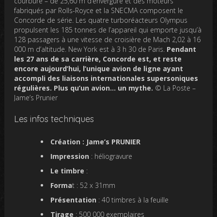
courbure – de 25,60 m d’envergure et des moteurs
fabriqués par Rolls-Royce et la SNECMA composent le
Concorde de série. Les quatre turboréacteurs Olympus
propulsent les 185 tonnes de l’appareil qui emporte jusqu’à
128 passagers à une vitesse de croisière de Mach 2,02 à 16
000 m d’altitude. New York est à 3 h 30 de Paris.
Pendant
les 27 ans de sa carrière, Concorde est, et reste
encore aujourd’hui, l’unique avion de ligne ayant
accompli des liaisons internationales supersoniques
régulières. Plus qu’un avion… un mythe.
© La Poste –
Jame’s Prunier
Les infos techniques
Création : Jame’s PRUNIER
Impression
: héliogravure
Le timbre
:
Forma
t : 52 x 31mm
Présentation
: 40 timbres à la feuille
Tirage
: 500 000 exemplaires