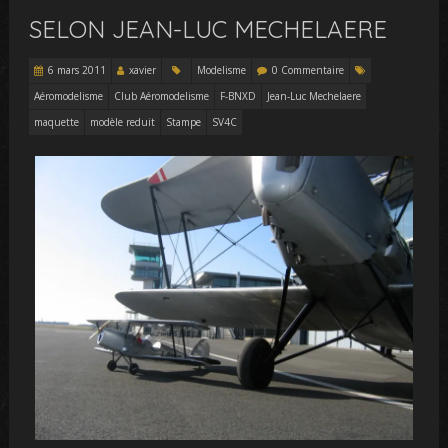
SELON JEAN-LUC MECHELAERE
6 mars 2011
xavier
Modelisme
0 Commentaire
Aéromodelisme
Club Aéromodelisme
F-BNXD
Jean-Luc Mechelaere
maquette
modèle reduit
Stampe
SV4C