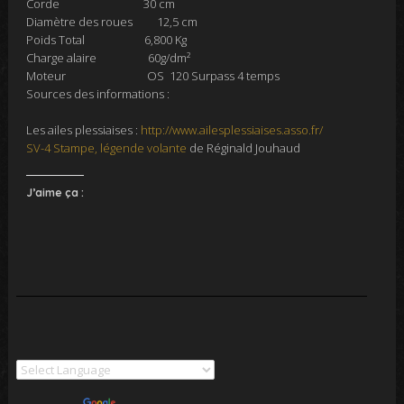
Corde 30 cm
Diamètre des roues 12,5 cm
Poids Total 6,800 Kg
Charge alaire 60g/dm²
Moteur OS 120 Surpass 4 temps
Sources des informations :
Les ailes plessiaises :
http://www.ailesplessiaises.asso.fr/
SV-4 Stampe, légende volante
de Réginald Jouhaud
J’aime ça :