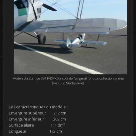
Modéle du Stampe SV4 F-BNXD à coté de l’original (photos collection privée
Jean-Luc Mechelaere)
Les caractéristiques du modèle
:
Envergure supérieur 212 cm
Envergure inférieur 202 cm
Surface alaire 111 dm²
Longueur 173 cm