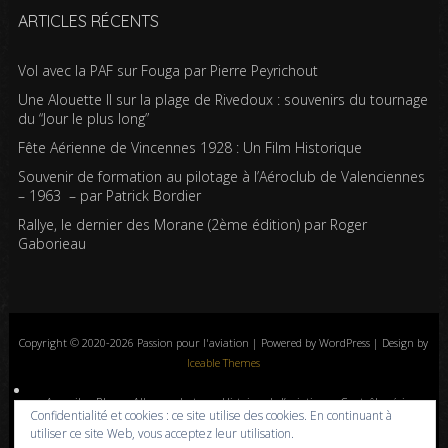
ARTICLES RÉCENTS
Vol avec la PAF sur Fouga par Pierre Peyrichout
Une Alouette II sur la plage de Rivedoux : souvenirs du tournage
du “Jour le plus long”
Fête Aérienne de Vincennes 1928 : Un Film Historique
Souvenir de formation au pilotage à l’Aéroclub de Valenciennes
– 1963 – par Patrick Bordier
Rallye, le dernier des Morane (2ème édition) par Roger
Gaborieau
Copyright © 2020-2026 Passion pour l'aviation | Powered by WordPress | Design by
Iceable Themes
Accueil
Blog
Albums photos
Histoires de l’aviation
Contrôle aérien
Confidentialité et cookies : ce site utilise des cookies. En continuant à
Livres
Liens
A propos
Contact
Politique de confidentialité
utiliser ce site Web, vous acceptez leur utilisation.