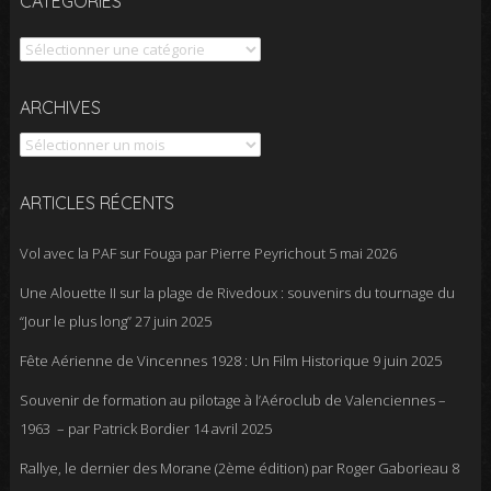
CATÉGORIES
Catégories
Archives
ARCHIVES
ARTICLES RÉCENTS
Vol avec la PAF sur Fouga par Pierre Peyrichout
5 mai 2026
Une Alouette II sur la plage de Rivedoux : souvenirs du tournage du
“Jour le plus long”
27 juin 2025
Fête Aérienne de Vincennes 1928 : Un Film Historique
9 juin 2025
Souvenir de formation au pilotage à l’Aéroclub de Valenciennes –
1963 – par Patrick Bordier
14 avril 2025
Rallye, le dernier des Morane (2ème édition) par Roger Gaborieau
8