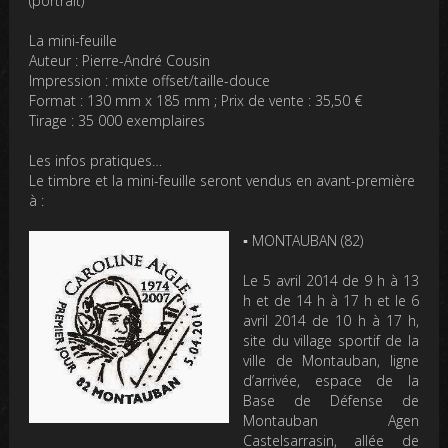
(portrait)
La mini-feuille
Auteur
: Pierre-André Cousin
Impression
: mixte offset/taille-douce
Format
: 130 mm x 185 mm ; Prix de vente : 35,50 €
Tirage
: 35 000 exemplaires
Les infos pratiques…
Le timbre et la mini-feuille seront vendus en avant-première
à :
▪ MONTAUBAN (82)
Le 5 avril 2014
de 9 h à 13
h et de 14 h à 17 h et
le 6
avril 2014
de 10 h à 17 h,
site du village sportif de la
ville de Montauban
, ligne
d’arrivée, espace de la
Base de Défense de
Montauban Agen
Castelsarrasin, allée de