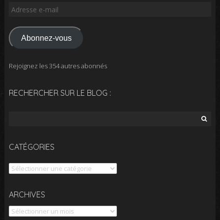
Adresse
e-
mail
Abonnez-vous
Rejoignez les 354 autres abonnés
RECHERCHER SUR LE BLOG :
Rechercher :
CATÉGORIES
Catégories
Archives
ARCHIVES