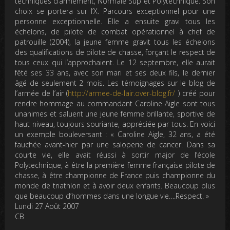
techniques d’armement, Normale Sup et Polytechnique. Son
choix se portera sur l’X. Parcours exceptionnel pour une
personne exceptionnelle. Elle a ensuite gravi tous les
échelons, de pilote de combat opérationnel à chef de
patrouille (2004), la jeune femme gravit tous les échelons
des qualifications de pilote de chasse, forçant le respect de
tous ceux qui l’approchaient. Le 12 septembre, elle aurait
fêté ses 33 ans, avec son mari et ses deux fils, le dernier
âgé de seulement 2 mois. Les témoignages sur le blog de
l’armée de l’air (
http://armee-de-lair.over-blog.fr/
) créé pour
rendre hommage au commandant Caroline Aigle sont tous
unanimes et saluent une jeune femme brillante, sportive de
haut niveau, toujours souriante, appréciée par tous. En voici
un exemple bouleversant : « Caroline Aigle, 32 ans, a été
fauchée avant-hier par une saloperie de cancer. Dans sa
courte vie, elle avait réussi à sortir major de l’école
Polytechnique, à être la première femme française pilote de
chasse, à être championne de France puis championne du
monde de triathlon et à avoir deux enfants. Beaucoup plus
que beaucoup d’hommes dans une longue vie….Respect. »
Lundi 27 Août 2007
CB