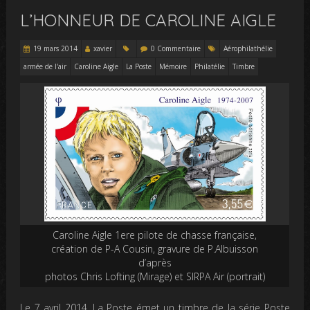
L’HONNEUR DE CAROLINE AIGLE
19 mars 2014
xavier
0 Commentaire
Aérophilathélie
armée de l'air
Caroline Aigle
La Poste
Mémoire
Philatélie
Timbre
Caroline Aigle 1ere pilote de chasse française,
création de P-A Cousin, gravure de P.Albuisson
d’après
photos Chris Lofting (Mirage) et SIRPA Air (portrait)
Le 7 avril 2014, La Poste émet un timbre de la série Poste