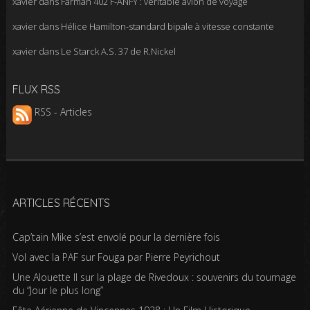
xavier
dans
Farman 402 F-ANFY : véritable avion de voyage
xavier
dans
Hélice Hamilton-standard bipale à vitesse constante
xavier
dans
Le Starck A.S. 37 de R.Nickel
FLUX RSS
RSS - Articles
ARTICLES RÉCENTS
Cap’tain Mike s’est envolé pour la dernière fois
Vol avec la PAF sur Fouga par Pierre Peyrichout
Une Alouette II sur la plage de Rivedoux : souvenirs du tournage
du “Jour le plus long”