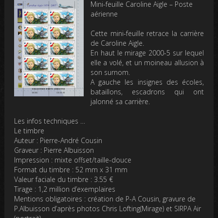
Mini-feuille Caroline Aigle – Poste
aérienne
Cette mini-feuille retrace la carrière
de Caroline Aigle.
En haut le mirage 2000-5 sur lequel
elle a volé, et un moineau allusion à
son surnom.
A gauche les insignes des écoles,
bataillons, escadrons qui ont
jalonné sa carrière.
Les infos techniques …
Le timbre
Auteur :
Pierre-André Cousin
Graveur :
Pierre Albuisson
Impression
: mixte offset/taille-douce
Format du timbre
: 52 mm x 31 mm
Valeur faciale du timbre
: 3.55 €
Tirage
: 1,2 million d’exemplaires
Mentions obligatoires
: création de P-A Cousin, gravure de
P.Albuisson d’après photos Chris Lofting(Mirage) et SIRPA Air