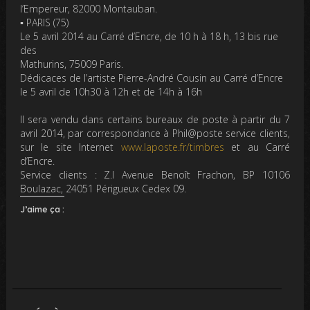
l’Empereur, 82000 Montauban.
▪
PARIS (75)
Le 5 avril 2014
au
Carré d’Encre
, de 10 h à 18 h, 13 bis rue
des
Mathurins, 75009 Paris.
Dédicaces de l’artiste Pierre-André Cousin au Carré d’Encre
le 5 avril de 10h30 à 12h et de 14h à 16h
Il sera vendu dans certains bureaux de poste à partir du 7
avril 2014, par correspondance à Phil@poste service clients,
sur le site Internet
www.laposte.fr/timbres
et au Carré
d’Encre.
Service clients : Z.I Avenue Benoît Frachon, BP 10106
Boulazac, 24051 Périgueux Cedex 09.
J’aime ça :