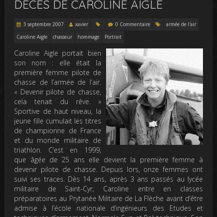
DÉCÈS DE CAROLINE AIGLE
3 septembre 2007
xavier
0 Commentaire
armée de l'air
Caroline Aigle
chasseur
hommage
Portrait
Caroline Aigle portait bien
son nom : elle était la
première femme pilote de
chasse de l’armée de l’air.
« Devenir pilote de chasse,
cela tenait du rêve. »
Sportive de haut niveau, la
jeune fille cumulait les titres
de championne de France
et du monde militaire de
triathlon. C’est en 1999,
que âgée de 25 ans elle devient la première femme à
devenir pilote de chasse. Depuis lors, onze femmes ont
suivi ses traces. Dès 14 ans, après 3 ans passés au lycée
militaire de Saint-Cyr, Caroline entre en classes
préparatoires au Prytanée Militaire de La Flèche avant d’être
admise à l’école nationale d’ingénieurs des Etudes et