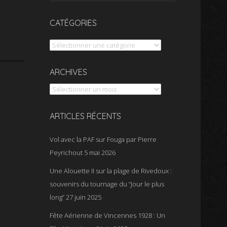
CATÉGORIES
Catégories
Archives
ARCHIVES
ARTICLES RÉCENTS
Vol avec la PAF sur Fouga par Pierre
Peyrichout
5 mai 2026
Une Alouette II sur la plage de Rivedoux :
souvenirs du tournage du “Jour le plus
long”
27 juin 2025
Fête Aérienne de Vincennes 1928 : Un