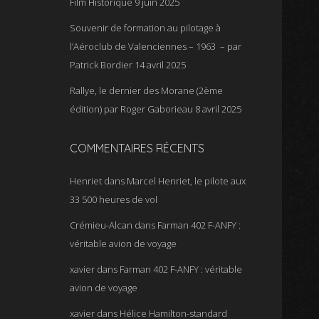
Film Historique
9 juin 2025
Souvenir de formation au pilotage à
l’Aéroclub de Valenciennes – 1963 – par
Patrick Bordier
14 avril 2025
Rallye, le dernier des Morane (2ème
édition) par Roger Gaborieau
8 avril 2025
COMMENTAIRES RÉCENTS
Henriet
dans
Marcel Henriet, le pilote aux
33 500 heures de vol
Crémieu-Alcan
dans
Farman 402 F-ANFY :
véritable avion de voyage
xavier
dans
Farman 402 F-ANFY : véritable
avion de voyage
xavier
dans
Hélice Hamilton-standard