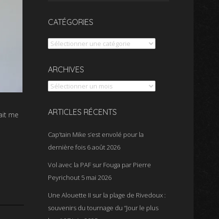
CATÉGORIES
Catégories
Archives
ARCHIVES
ARTICLES RÉCENTS
ait me
Cap’tain Mike s’est envolé pour la
dernière fois
6 août 2026
Vol avec la PAF sur Fouga par Pierre
Peyrichout
5 mai 2026
Une Alouette II sur la plage de Rivedoux :
souvenirs du tournage du “Jour le plus