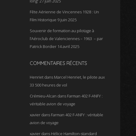
long”
27 juin 2025
Fête Aérienne de Vincennes 1928 : Un
Film Historique
9 juin 2025
Souvenir de formation au pilotage à
l’Aéroclub de Valenciennes – 1963 – par
Patrick Bordier
14 avril 2025
COMMENTAIRES RÉCENTS
Henriet
dans
Marcel Henriet, le pilote aux
33 500 heures de vol
Crémieu-Alcan
dans
Farman 402 F-ANFY :
véritable avion de voyage
xavier
dans
Farman 402 F-ANFY : véritable
avion de voyage
xavier
dans
Hélice Hamilton-standard