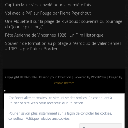
Cap’tain Mike s’est envolé pour la dernière fois
Vol avec la PAF sur Fouga par Pierre Peyrichout
Une Alouette II sur la plage de Rivedoux : souvenirs du tournage
du “Jour le plus long”
Fête Aérienne de Vincennes 1928 : Un Film Historique
Souvenir de formation au pilotage à l’Aéroclub de Valenciennes
– 1963 – par Patrick Bordier
Copyright © 2020-2026 Passion pour l'aviation | Powered by WordPress | Design by
Iceable Themes
Accueil
Blog
Albums photos
Histoires de l’aviation
Contrôle aérien
Confidentialité et cookies : ce site utilise des cookies. En continuant à
Livres
Liens
A propos
Contact
Politique de confidentialité
utiliser ce site Web, vous acceptez leur utilisation.
Pour en savoir plus, notamment sur la façon de contrôler les cookies,
consultez :
Politique relative aux cookies