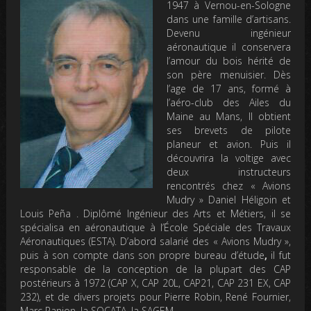
1947 à Vernou-en-Sologne
dans une famille d’artisans.
Devenu ingénieur
aéronautique il conservera
l’amour du bois hérité de
son père menuisier. Dès
l’age de 17 ans, formé à
l’aéro-club des Ailes du
Maine au Mans, Il obtient
ses brevets de pilote
planeur et avion. Puis il
découvrira la voltige avec
deux instructeurs
rencontrés chez « Avions
Mudry » Daniel Héligoin et
Louis Peña . Diplômé Ingénieur des Arts et Métiers, il se
spécialisa en aéronautique à l’École Spéciale des Travaux
Aéronautiques (ESTA). D’abord salarié des « Avions Mudry »,
puis à son compte dans son propre bureau d’étude
,
il fut
responsable de la conception de la plupart des CAP
postérieurs à 1972 (CAP X, CAP 20L, CAP21, CAP 231 EX, CAP
232), et de divers projets pour Pierre Robin, René Fournier,
Marc Ranjon, la SOCATA, la SAGEM.