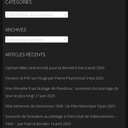
CATÉGORIES
Catégories
Archives
ARCHIVES
ARTICLES RÉCENTS
Cap’tain Mike s’est envolé pour la dernière fois
6 août 2026
Vol avec la PAF sur Fouga par Pierre Peyrichout
5 mai 2026
Une Alouette II sur la plage de Rivedoux : souvenirs du tournage du
“Jour le plus long”
27 juin 2025
Fête Aérienne de Vincennes 1928 : Un Film Historique
9 juin 2025
Souvenir de formation au pilotage à l’Aéroclub de Valenciennes –
1963 – par Patrick Bordier
14 avril 2025