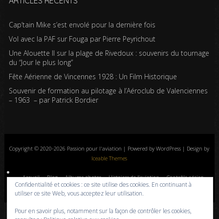
ARTICLES RÉCENTS
Cap’tain Mike s’est envolé pour la dernière fois
Vol avec la PAF sur Fouga par Pierre Peyrichout
Une Alouette II sur la plage de Rivedoux : souvenirs du tournage
du “Jour le plus long”
Fête Aérienne de Vincennes 1928 : Un Film Historique
Souvenir de formation au pilotage à l’Aéroclub de Valenciennes
– 1963 – par Patrick Bordier
Copyright © 2020-2026 Passion pour l'aviation | Powered by WordPress | Design by
Iceable Themes
Accueil
Blog
Albums photos
Histoires de l’aviation
Contrôle aérien
Confidentialité et cookies : ce site utilise des cookies. En continuant à
Livres
Liens
A propos
Contact
Politique de confidentialité
utiliser ce site Web, vous acceptez leur utilisation.
Pour en savoir plus, notamment sur la façon de contrôler les cookies,