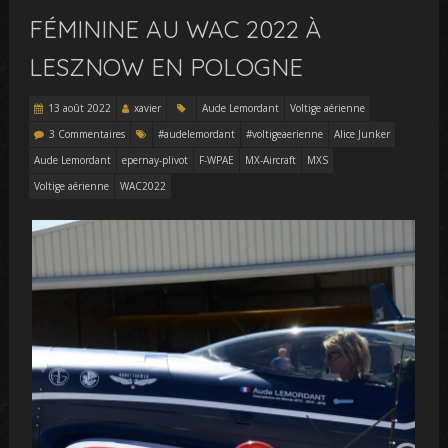
FÉMININE AU WAC 2022 À
LESZNOW EN POLOGNE
13 août 2022
xavier
Aude Lemordant
Voltige aérienne
3 Commentaires
#audelemordant
#voltigeaerienne
Alice Junker
Aude Lemordant
epernay-plivot
F-WPAE
MX-Aircraft
MXS
Voltige aérienne
WAC2022