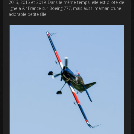
2013, 2015 et 2019. Dans le même temps, elle est pilote de
ligne a Air France sur Boeing 777, mais aussi maman d’une
adorable petite fille.