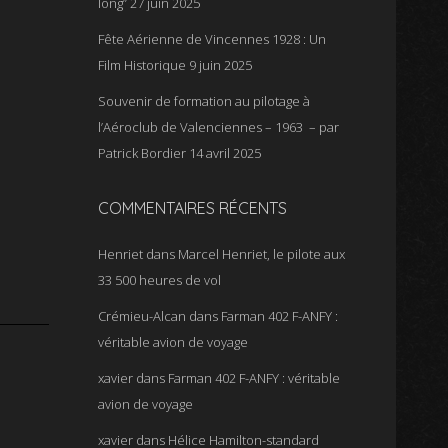
long”
27 juin 2025
Fête Aérienne de Vincennes 1928 : Un
Film Historique
9 juin 2025
Souvenir de formation au pilotage à
l’Aéroclub de Valenciennes – 1963 – par
Patrick Bordier
14 avril 2025
COMMENTAIRES RÉCENTS
Henriet
dans
Marcel Henriet, le pilote aux
33 500 heures de vol
Crémieu-Alcan
dans
Farman 402 F-ANFY :
véritable avion de voyage
xavier
dans
Farman 402 F-ANFY : véritable
avion de voyage
xavier
dans
Hélice Hamilton-standard