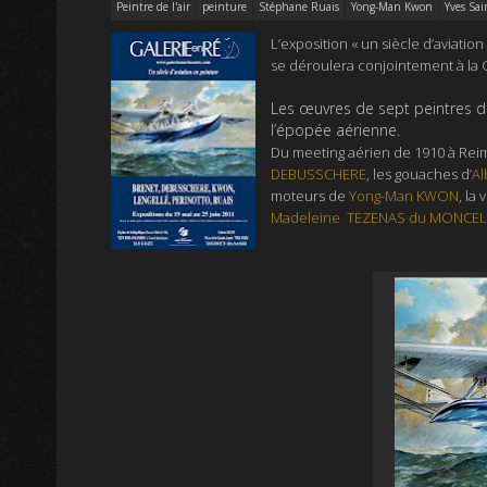
Peintre de l'air
peinture
Stéphane Ruais
Yong-Man Kwon
Yves Sai
L’exposition «
un siècle d’aviatio
se déroulera conjointement à la G
Les œuvres de sept peintres de
l’épopée aérienne.
Du meeting aérien de 1910 à Rei
DEBUSSCHERE
, les gouaches d’
Al
moteurs de
Yong-Man KWON
, la
Madeleine TEZENAS du MONCEL