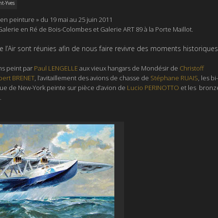
nt-Yves
n en peinture
» du 19 mai au 25 juin 2011
alerie en Ré de Bois-Colombes et Galerie ART 89 à la Porte Maillot.
 l’Air sont réunies afin de nous faire revivre des moments historique
ms peint par
Paul LENGELLE
aux vieux hangars de Mondésir de
Christoff
bert BRENET
, l’avitaillement des avions de chasse de
Stéphane RUAIS
, les bi-
 vue de New-York peinte sur pièce d’avion de
Lucio PERINOTTO
et les bronz
.