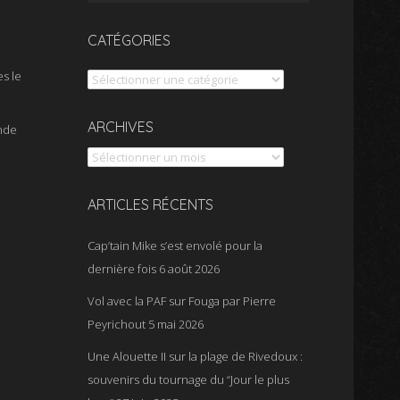
CATÉGORIES
s le
Catégories
Archives
ARCHIVES
nde
ARTICLES RÉCENTS
Cap’tain Mike s’est envolé pour la
dernière fois
6 août 2026
Vol avec la PAF sur Fouga par Pierre
Peyrichout
5 mai 2026
Une Alouette II sur la plage de Rivedoux :
souvenirs du tournage du “Jour le plus