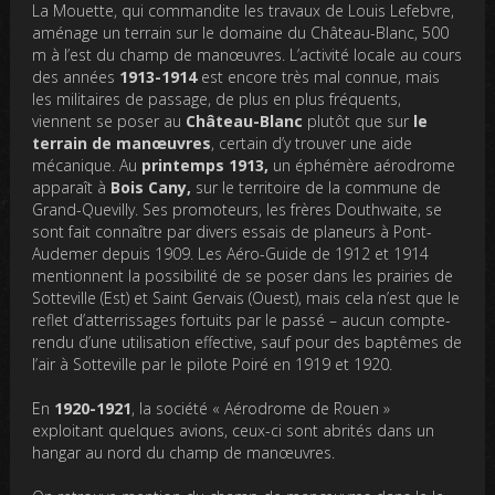
La Mouette, qui commandite les travaux de Louis Lefebvre,
aménage un terrain sur le domaine du Château-Blanc, 500
m à l’est du champ de manœuvres. L’activité locale au cours
des années
1913-1914
est encore très mal connue, mais
les militaires de passage, de plus en plus fréquents,
viennent se poser au
Château-Blanc
plutôt que sur
le
terrain de manœuvres
, certain d’y trouver une aide
mécanique. Au
printemps 1913,
un éphémère aérodrome
apparaît à
Bois Cany,
sur le territoire de la commune de
Grand-Quevilly. Ses promoteurs, les frères Douthwaite, se
sont fait connaître par divers essais de planeurs à Pont-
Audemer depuis 1909. Les Aéro-Guide de 1912 et 1914
mentionnent la possibilité de se poser dans les prairies de
Sotteville (Est) et Saint Gervais (Ouest), mais cela n’est que le
reflet d’atterrissages fortuits par le passé – aucun compte-
rendu d’une utilisation effective, sauf pour des baptêmes de
l’air à Sotteville par le pilote Poiré en 1919 et 1920.
En
1920-1921
, la société « Aérodrome de Rouen »
exploitant quelques avions, ceux-ci sont abrités dans un
hangar au nord du champ de manœuvres.