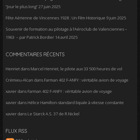
“Jour le plus long”
27 juin 2025
Fête Aérienne de Vincennes 1928 : Un Film Historique
9 juin 2025
Souvenir de formation au pilotage à l’Aéroclub de Valenciennes –
1963 – par Patrick Bordier
14 avril 2025
COMMENTAIRES RÉCENTS
Henriet
dans
Marcel Henriet, le pilote aux 33 500 heures de vol
Crémieu-Alcan
dans
Farman 402 F-ANFY : véritable avion de voyage
xavier
dans
Farman 402 F-ANFY : véritable avion de voyage
xavier
dans
Hélice Hamilton-standard bipale à vitesse constante
xavier
dans
Le Starck A.S. 37 de R.Nickel
FLUX RSS