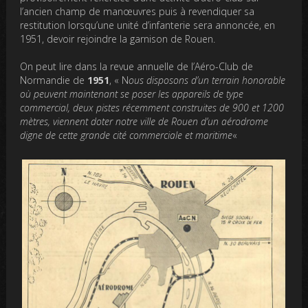
l’ancien champ de manœuvres puis à revendiquer sa
restitution lorsqu’une unité d’infanterie sera annoncée, en
1951, devoir rejoindre la garnison de Rouen.
On peut lire dans la revue annuelle de l’Aéro-Club de
Normandie de
1951
, « N
ous disposons d’un terrain honorable
où peuvent maintenant se poser les appareils de type
commercial, deux pistes récemment construites de 900 et 1200
mètres, viennent doter notre ville de Rouen d’un aérodrome
digne de cette grande cité commerciale et maritime
«