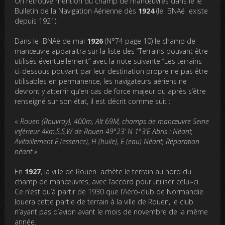
On retrouve mention du champ de manœuvres dans le le
Bulletin de la Navigation Aérienne dès
1924
(le BNAé existe
depuis 1921).
Dans le BNAé de mai
1926
(N°74 page 10) le champ de
manœuvre apparaitra sur la liste des “Terrains pouvant être
utilisés éventuellement” avec la note suivante “Les terrains
ci-dessous pouvant par leur destination propre ne pas être
utilisables en permanence, les navigateurs aériens ne
devront y atterrir qu’en cas de force majeur ou après s’être
renseigné sur son état, il est décrit comme suit :
«
Rouen (Rouvray), 400m, Alt 69M, champs de manœuvre Seine
inférieur 4km,S,S,W de Rouen 49°23’ N 1°3’E Abris : Néant,
Avitaillement E (essence), H (huile), E (eau) Néant, Réparation
néant »
En
1927
, la ville de Rouen achète le terrain au nord du
champ de manœuvres, avec l’accord pour utiliser celui-ci.
Ce n’est qu’à partir de 1930 que l’Aéro-club de Normandie
louera cette partie de terrain à la ville de Rouen, le club
n’ayant pas d’avion avant le mois de novembre de la même
année.