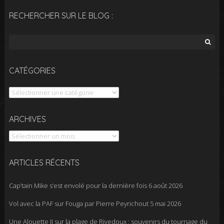
RECHERCHER SUR LE BLOG :
Rechercher :
CATÉGORIES
Catégories
Archives
ARCHIVES
ARTICLES RÉCENTS
Cap’tain Mike s’est envolé pour la dernière fois
6 août 2026
Vol avec la PAF sur Fouga par Pierre Peyrichout
5 mai 2026
Une Alouette II sur la plage de Rivedoux : souvenirs du tournage du