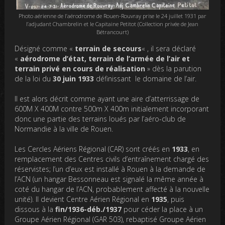
Photo aérienne de l’aérodrome de Rouen-Rouvray prise le 24 juillet 1931 par
l’adjudant Chambrelin et le Capitaine Petitot (Collection privée de Jean
Bétrancourt)
Désigné comme «
terrain de secours
« , il sera déclaré
«
aérodrome d’état, terrain de l’armée de l’air et
terrain privé en cours de réalisation
» dès la parution
de la loi du
30 juin 1933
définissant le domaine de l’air.
Il est alors décrit comme ayant une aire d’atterrissage de
600M X 400M contre 500m X 400m initialement incorporant
donc une partie des terrains loués par l’aéro-club de
Normandie à la ville de Rouen.
Les Cercles Aériens Régional (CAR) sont créés en
1933
, en
remplacement des Centres civils d’entraînement chargé des
réservistes; l’un d’eux est installé à Rouen à la demande de
l’ACN (un hangar Bessonneau est signalé la même année à
coté du hangar de l’ACN, probablement affecté à la nouvelle
unité). Il devient Centre Aérien Régional en
1935
, puis
dissous à la
fin/1936-déb./1937
pour céder la place à un
Groupe Aérien Régional (GAR 503), rebaptisé Groupe Aérien