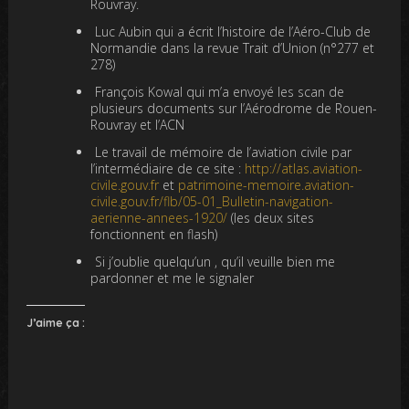
Rouvray.
Luc Aubin qui a écrit l’histoire de l’Aéro-Club de
Normandie dans la revue Trait d’Union (n°277 et
278)
François Kowal qui m’a envoyé les scan de
plusieurs documents sur l’Aérodrome de Rouen-
Rouvray et l’ACN
Le travail de mémoire de l’aviation civile par
l’intermédiaire de ce site :
http://atlas.aviation-
civile.gouv.fr
et
p
a
trimoine-memoire.aviation-
civile.gouv.fr/flb/05-01_Bulletin-navigation-
aerienne-annees-1920/
(les deux sites
fonctionnent en flash)
Si j’oublie quelqu’un , qu’il veuille bien me
pardonner et me le signaler
J’aime ça :