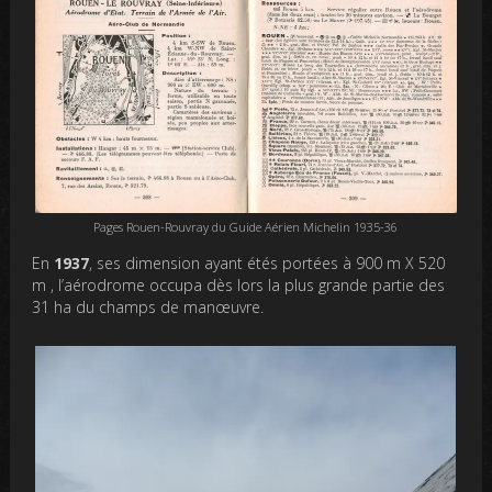
Pages Rouen-Rouvray du Guide Aérien Michelin 1935-36
En
1937
, ses dimension ayant étés portées à 900 m X 520
m , l’aérodrome occupa dès lors la plus grande partie des
31 ha du champs de manœuvre.