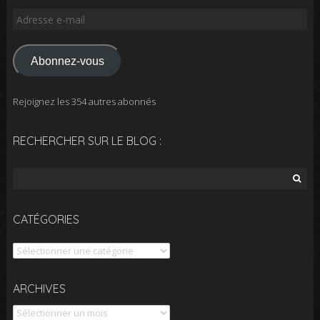
Adresse
e-
mail
Abonnez-vous
Rejoignez les 354 autres abonnés
RECHERCHER SUR LE BLOG :
Rechercher :
CATÉGORIES
Catégories
Archives
ARCHIVES