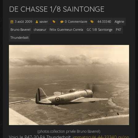
DE CHASSE 1/8 SAINTONGE
3 août 2009
xavier
0 Commentaire
44-33340
Algérie
Bruno Baverel
chasseur
Félix Guermeur-Correla
GC 1/8 Saintonge
P47
Thunderbolt
(photos collection privée Bruno Baverel)
Voici le P47-30-RA Thunderbolt
immatriculé 44-33340 qu’on