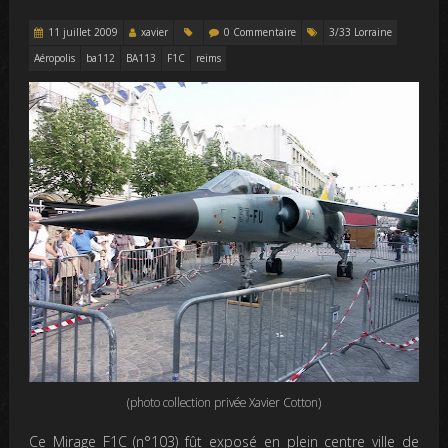
11 juillet 2009
xavier
0 Commentaire
3/33 Lorraine
Aéropolis
ba112
BA113
F1C
reims
(photo collection privée Xavier Cotton)
Ce Mirage F1C (n°103) fût exposé en plein centre ville de