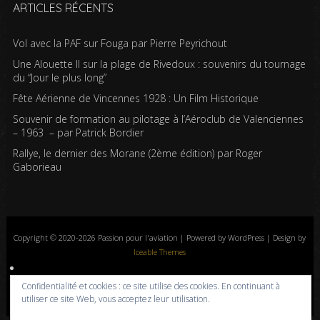
ARTICLES RÉCENTS
Vol avec la PAF sur Fouga par Pierre Peyrichout
Une Alouette II sur la plage de Rivedoux : souvenirs du tournage
du “Jour le plus long”
Fête Aérienne de Vincennes 1928 : Un Film Historique
Souvenir de formation au pilotage à l’Aéroclub de Valenciennes
– 1963 – par Patrick Bordier
Rallye, le dernier des Morane (2ème édition) par Roger
Gaborieau
Copyright © 2020-2026 Passion pour l'aviation | Powered by WordPress | Design by
Iceable Themes
Accueil
Blog
Albums photos
Histoires de l’aviation
Contrôle aérien
Confidentialité et cookies : ce site utilise des cookies. En continuant à
Livres
Liens
A propos
Contact
Politique de confidentialité
utiliser ce site Web, vous acceptez leur utilisation.