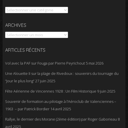
Catégories
Archives
ARCHIVES
ARTICLES RÉCENTS
Vol avec la PAF sur Fouga par Pierre Peyrichout
5 mai 2026
Une Alouette II sur la plage de Rivedoux : souvenirs du tournage du
“Jour le plus long”
27 juin 2025
Fête Aérienne de Vincennes 1928 : Un Film Historique
9 juin 2025
Souvenir de formation au pilotage à l’Aéroclub de Valenciennes –
1963 – par Patrick Bordier
14 avril 2025
Rallye, le dernier des Morane (2ème édition) par Roger Gaborieau
8
avril 2025