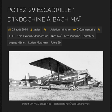
POTEZ 29 ESCADRILLE 1
D’INDOCHINE À BACH MAÏ
23 août 2014
xavier
Aviation militaire
0 Commentaire
1933
1ere Escadrille d'Indochine
Bach MaÏ
Fête aérienne
Indochine
Jacques Hémet
Lucien Morareau
Potez 29
Potez 29 n°30 escadrille 1 d’Indochine ©Jacques Hémet