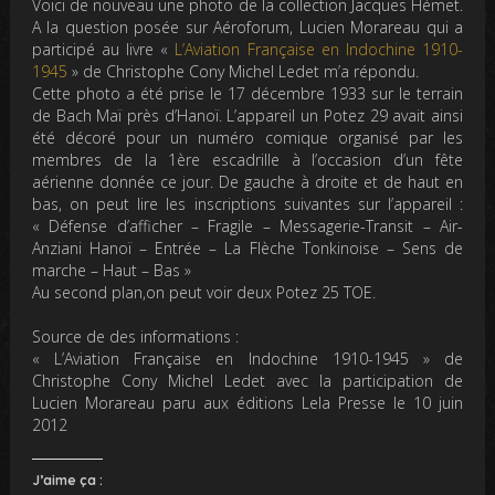
Voici de nouveau une photo de la collection Jacques Hémet.
A la question posée sur Aéroforum, Lucien Morareau qui a
participé au livre «
L’Aviation Française en Indochine 1910-
1945
» de Christophe Cony Michel Ledet m’a répondu.
Cette photo a été prise le 17 décembre 1933 sur le terrain
de Bach Maï près d’Hanoï. L’appareil un Potez 29 avait ainsi
été décoré pour un numéro comique organisé par les
membres de la 1ère escadrille à l’occasion d’un fête
aérienne donnée ce jour. De gauche à droite et de haut en
bas, on peut lire les inscriptions suivantes sur l’appareil :
« Défense d’afficher – Fragile – Messagerie-Transit – Air-
Anziani Hanoï – Entrée – La Flèche Tonkinoise – Sens de
marche – Haut – Bas »
Au second plan,on peut voir deux Potez 25 TOE.
Source de des informations :
« L’Aviation Française en Indochine 1910-1945 » de
Christophe Cony Michel Ledet avec la participation de
Lucien Morareau paru aux éditions Lela Presse le 10 juin
2012
J’aime ça :