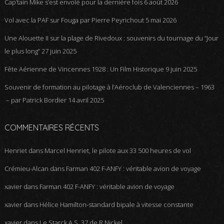
Cap’tain Mike s’est envolé pour la dernière fois
6 août 2026
Vol avec la PAF sur Fouga par Pierre Peyrichout
5 mai 2026
Une Alouette II sur la plage de Rivedoux : souvenirs du tournage du “Jour
le plus long”
27 juin 2025
Fête Aérienne de Vincennes 1928 : Un Film Historique
9 juin 2025
Souvenir de formation au pilotage à l’Aéroclub de Valenciennes – 1963
– par Patrick Bordier
14 avril 2025
COMMENTAIRES RÉCENTS
Henriet
dans
Marcel Henriet, le pilote aux 33 500 heures de vol
Crémieu-Alcan
dans
Farman 402 F-ANFY : véritable avion de voyage
xavier
dans
Farman 402 F-ANFY : véritable avion de voyage
xavier
dans
Hélice Hamilton-standard bipale à vitesse constante
xavier
dans
Le Starck A.S. 37 de R.Nickel