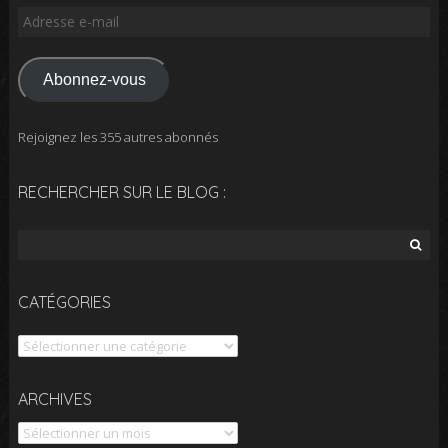
Adresse
e-
mail
Abonnez-vous
Rejoignez les 355 autres abonnés
RECHERCHER SUR LE BLOG :
Rechercher :
CATÉGORIES
Catégories
Archives
ARCHIVES