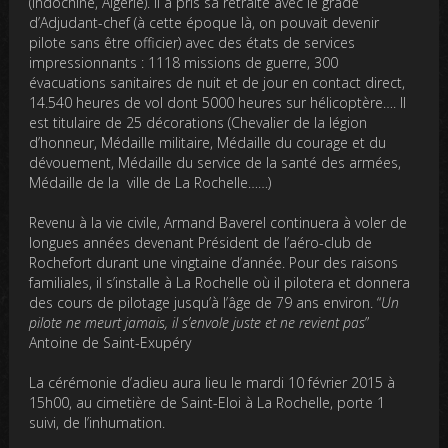
(Indochine, Algérie). Il a pris sa retraite avec le grade
d’Adjudant-chef (à cette époque là, on pouvait devenir
pilote sans être officier) avec des états de services
impressionnants : 1118 missions de guerre, 300
évacuations sanitaires de nuit et de jour en contact direct,
14.540 heures de vol dont 5000 heures sur hélicoptère…. Il
est titulaire de 25 décorations (Chevalier de la légion
d’honneur, Médaille militaire, Médaille du courage et du
dévouement, Médaille du service de la santé des armées,
Médaille de la ville de La Rochelle……)
Revenu à la vie civile, Armand Baverel continuera à voler de
longues années devenant Président de l’aéro-club de
Rochefort durant une vingtaine d’année. Pour des raisons
familiales, il s’installe à La Rochelle où il pilotera et donnera
des cours de pilotage jusqu’à l’âge de 79 ans environ. “
Un
pilote ne meurt jamais, il s’envole juste et ne revient pas
”
Antoine de Saint-Exupéry
La cérémonie d’adieu aura lieu le mardi 10 février 2015 à
15h00, au cimetière de Saint-Eloi à La Rochelle, porte 1
suivi, de l’inhumation.