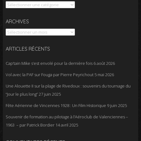
Catégories
Archives
ARCHIVES
ARTICLES RÉCENTS
Cap’tain Mike s’est envolé pour la dernière fois
6 août 2026
Vol avec la PAF sur Fouga par Pierre Peyrichout
5 mai 2026
Une Alouette II sur la plage de Rivedoux : souvenirs du tournage du
“Jour le plus long”
27 juin 2025
Fête Aérienne de Vincennes 1928 : Un Film Historique
9 juin 2025
Souvenir de formation au pilotage à l’Aéroclub de Valenciennes –
1963 – par Patrick Bordier
14 avril 2025