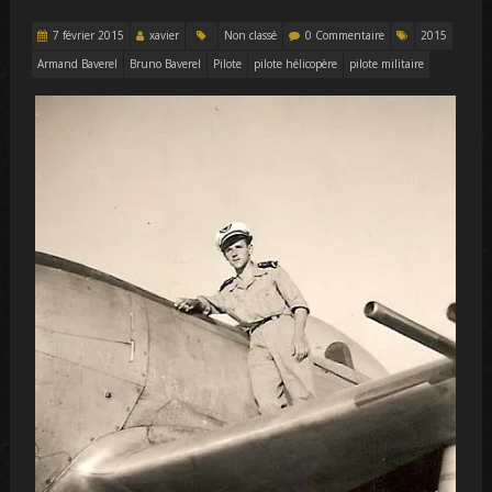
7 février 2015
xavier
Non classé
0 Commentaire
2015
Armand Baverel
Bruno Baverel
Pilote
pilote hélicopère
pilote militaire