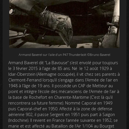
Armand Baverel sur l’aile d’un P47 Thunderbolt ©Bruno Baverel
Armand Baverel dit “La Bavouse” s’est envolé pour toujours
le 3 février 2015 à l’age de 85 ans. Né le 12 août 1929 à
Idar-Oberstein (Allemagne occupée), il vit chez ses parents à
Clermont-Ferrand lorsqu’il s’engage dans l’Armée de l’air en
1948 à l’âge de 19 ans. Il possède un CAP de Metteur au
point et intègre l’école des mécaniciens de l’Armée de l’air à
la base de Rochefort en Charente-Maritime (C’est là qu’il
rencontrera sa future femme). Nommé Caporal en 1949
puis Caporal-chef en 1950. Affecté à la zone de défense
aérienne 902, il passe Sergent en 1951 puis part à Saïgon
(Indochine). Il revient en France l’année suivante en 1952, se
marie et est affecté au Bataillon de l’Air 1/104 au Bourget