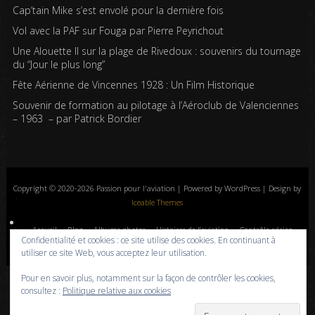
Cap’tain Mike s’est envolé pour la dernière fois
Vol avec la PAF sur Fouga par Pierre Peyrichout
Une Alouette II sur la plage de Rivedoux : souvenirs du tournage
du “Jour le plus long”
Fête Aérienne de Vincennes 1928 : Un Film Historique
Souvenir de formation au pilotage à l’Aéroclub de Valenciennes
– 1963 – par Patrick Bordier
Copyright © 2020-2026 Passion pour l'aviation | Powered by WordPress | Design by
Iceable Themes
Accueil
Blog
Albums photos
Histoires de l’aviation
Contrôle aérien
Confidentialité et cookies : ce site utilise des cookies. En continuant à
Livres
Liens
A propos
Contact
Politique de confidentialité
utiliser ce site Web, vous acceptez leur utilisation.
Pour en savoir plus, notamment sur la façon de contrôler les cookies,
consultez :
Politique relative aux cookies