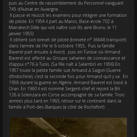
puis au Centre de rassemblement du Personnel naviguant
745 d’Aulnat en Auvergne.
Il passe et réussit les examens pour intégrer une formation
de pilote. En 1954 il part au Maroc, Base-école 702 à
Marrakech (Ville qui voit naître son fils ainé Bruno, le 11
janvier 1955)
Il obtient son brevet de pilote (breveté n° 36648 transport)
dans l’armée de l’Air le 6 octobre 1955, Puis la famille
Baverel part ensuite à Avord, puis en Tunisie où Armand
Baverel est affecté au Groupe saharien de connaissance et
d’appui n°76 à Tunis. (Sa fille naît à Salambô en 1956) En
1957 toute la petite famille suit Armand à Saïgon (Guerre
d’Indochine), c’est la seconde fois pour Armand qu’il y va . En
1958 durant la guerre en Algérie, Armand Baverel est basé à
Oran. En 1960 il est nommé Sergent-chef et rejoint la BA
126 à Solenzara en Corse accompagné de sa famille. Trois
années plus tard en 1963, retour sur le continent dans la
famille à Port-des-Barques (à côté de Rochefort).